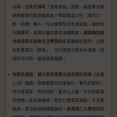
辛辣，但
朱丹溪
嘅「滋陰學說」提醒，過度寒涼或
燥熱都會打亂營衛氣血。例如陰虛火旺（成日口
乾、失眠）嘅人，可以燉雪梨百合湯滋陰；陽虛怕
冷嘅體質，就用生薑紅棗茶溫補陽氣。
謝頴儀姑娘
喺
香港青年協會生活學院
嘅家長講座亦提到，小朋
友如果成日「熱氣」，可以煲綠豆薏米水清熱，但
唔好日日飲，避免過度傷陽。
季節性調理
：
楊中武
喺
華夏出版有限公司
嘅《長壽
心法》強調，食療要跟住四季變化。春天肝氣旺，
可以食菠菜、枸杞疏肝；夏天心火盛，冬瓜荷葉湯
就啱晒；秋天易燥咳，用杏仁燉雪耳潤肺；冬天腎
氣虛，黑豆核桃粥補腎最好。
香港理工大學
嘅研究