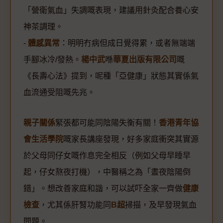
「營衛氣血」失調嘅表現，建議用針灸配合養心安
神茶調理。
-
體感異常
：明明冇病但成日覺得累，或者無端端
手腳冰冷/發熱。
楊中武
喺
華夏出版有限公司
嘅
《長壽心法》提到，呢種「亞健康」狀態其實係氣
血流通受阻嘅先兆。
親子關係
緊張都可能同陰陽失衡有關！
香港青年協
會生活學院
嘅家長講座發現，好多家庭衝突其實源
於父母同仔女嘅作息完全相反（例如父母早睡早
起，仔女熬夜打機），中醫稱之為「晝夜陰陽倒
錯」。想改善家庭和諧，可以試吓全家一齊做
健康
檢查
，尤其係肝腎功能同
B超
掃描，及早發現氣血
問題。