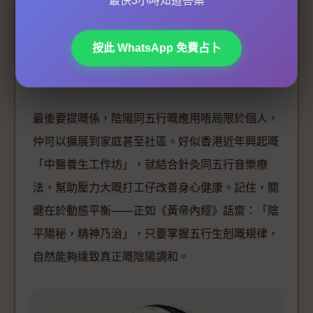
最快3小時知道答案
小米粥；肺燥（金行不足）就多用百合、雪梨煲
湯。
按此 WhatsApp 免費占卜
-
家庭幸福
：屋企裝修用柔和色調（如淡綠屬木、
米黃屬土），營造穩定嘅氣場環境。
最後要提嘅係，陰陽同五行嘅應用唔局限於個人，
仲可以擴展到家庭甚至社區。好似香港近年興起嘅
「中醫養生工作坊」，就結合針灸同五行音樂療
法，幫助壓力大嘅打工仔改善身心健康。記住，關
鍵在於動態平衡——正如《黃帝內經》話齋：「陰
平陽秘，精神乃治」，只要掌握五行生剋嘅規律，
自然能夠達致真正嘅陰陽調和。