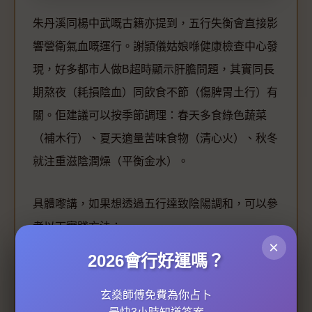
朱丹溪同楊中武嘅古籍亦提到，五行失衡會直接影
響營衛氣血嘅運行。謝頴儀姑娘喺健康檢查中心發
現，好多都市人做B超時顯示肝膽問題，其實同長
期熬夜（耗損陰血）同飲食不節（傷脾胃土行）有
關。佢建議可以按季節調理：春天多食綠色蔬菜
（補木行）、夏天適量苦味食物（清心火）、秋冬
就注重滋陰潤燥（平衡金水）。
具體嚟講，如果想透過五行達致陰陽調和，可以參
考以下實踐方法：
×
-
情緒管理
：根據「怒傷肝、喜傷心」嘅理論，學
2026會行好運嗎？
習長壽心法如靜坐或太極，平衡極端情緒。
玄燊師傅免費為你占卜
-
飲食配合
：脾虛（土行弱）嘅人少食生冷，多飲