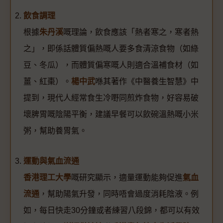
飲食調理
根據
朱丹溪
嘅理論，飲食應該「熱者寒之，寒者熱
之」，即係話體質偏熱嘅人要多食清涼食物（如綠
豆、冬瓜），而體質偏寒嘅人則適合溫補食材（如
薑、紅棗）。
楊中武
喺其著作《中醫養生智慧》中
提到，現代人經常食生冷嘢同煎炸食物，好容易破
壞脾胃嘅陰陽平衡，建議早餐可以飲碗溫熱嘅小米
粥，幫助養胃氣。
運動與氣血流通
香港理工大學
嘅研究顯示，適量運動能夠促進
氣血
流通
，幫助陽氣升發，同時唔會過度消耗陰液。例
如，每日快走30分鐘或者練習八段錦，都可以有效