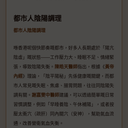
都市人陰陽調理
都市人陰陽調理
喺香港呢個快節奏嘅都市，好多人長期處於「陽亢
陰虛」嘅狀態——工作壓力大、睡眠不足、情緒緊
張，導致陰陽失衡。
陳皓天醫師
指出，根據《
黃帝
內經
》理論，「陰平陽秘」先係健康嘅關鍵，而都
市人常見嘅失眠、焦慮、腸胃問題，往往同陰陽失
調有關。
謝嘉雯中醫師
建議，可以透過簡單嘅日常
習慣調整，例如「早睡養陰、午休補陽」，或者按
壓太衝穴（疏肝）同內關穴（安神），幫助氣血流
通，改善營衛氣血失衡。