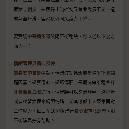
症狀；相反，過度靜止唔運動又會令陽氣不足，造
成氣血瘀滯，容易疲倦同免疫力下降。
要實踐
中醫養生
嘅陰陽平衡秘訣，可以從以下幾方
面入手：
情緒管理與養心安神
謝嘉雯中醫師
強調，情緒波動係影響陰陽平衡嘅關
鍵因素。過喜傷心、過怒傷肝，長期情緒不穩會打
亂
營衛氣血
嘅運行。佢建議可以透過靜坐、深呼吸
或者練習太極來調節情緒，尤其係都市人經常面對
工作壓力，每日花10分鐘進行
養心安神
嘅練習，對
平衡陰陽好有幫助。