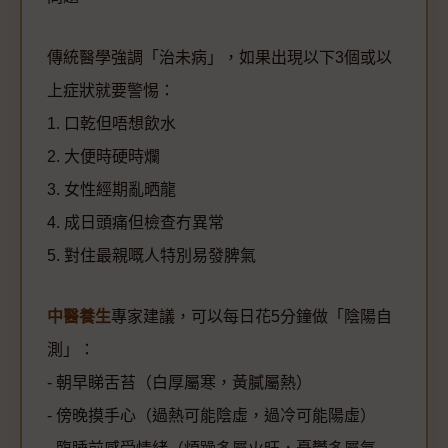
傳統醫學強調「治未病」，如果出現以下3個或以
上症狀就要警惕：
1. 口乾但唔想飲水
2. 大便時硬時爛
3. 女性經期亂晒龍
4. 成日頭痛但檢查冇異常
5. 對住最親嘅人特別易發脾氣
中醫養生
專家建議，可以每日花5分鐘做「陰陽自
測」：
- 朝早睇舌苔（白厚屬寒，黃膩屬熱）
- 傍晚摸手心（過熱可能陰虛，過冷可能陽虛）