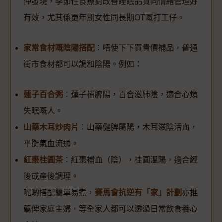
仲發現，季節性食療對改善睡眠品質同情緒管理好
有效，尤其係更年期女性同長期OT嘅打工仔。
家常食材嘅陰陽搭配
：唔使下下買貴價補品，普通
街市食材都可以調和陰陽。例如：
蓮子百合粥
：蓮子補脾陽，百合滋肺陰，適合心煩
失眠嘅人。
山藥木耳炒肉片
：山藥健脾屬陽，木耳滋陰活血，
平衡氣血流通。
紅棗桂圓茶
：紅棗補血（陰），桂圓溫陽，適合經
後或產後調理。
呢啲搭配簡單易煮，
賽馬會抗逆有「家」計劃
亦推
薦俾家庭主婦，等全家人都可以透過日常飲食養心