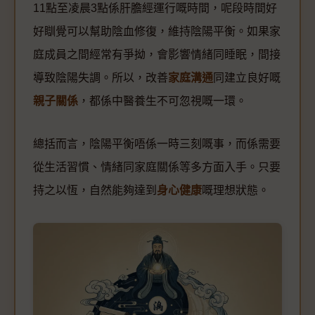
11點至凌晨3點係肝膽經運行嘅時間，呢段時間好
好瞓覺可以幫助陰血修復，維持陰陽平衡。如果家
庭成員之間經常有爭拗，會影響情緒同睡眠，間接
導致陰陽失調。所以，改善
家庭溝通
同建立良好嘅
親子關係
，都係中醫養生不可忽視嘅一環。
總括而言，陰陽平衡唔係一時三刻嘅事，而係需要
從生活習慣、情緒同家庭關係等多方面入手。只要
持之以恆，自然能夠達到
身心健康
嘅理想狀態。