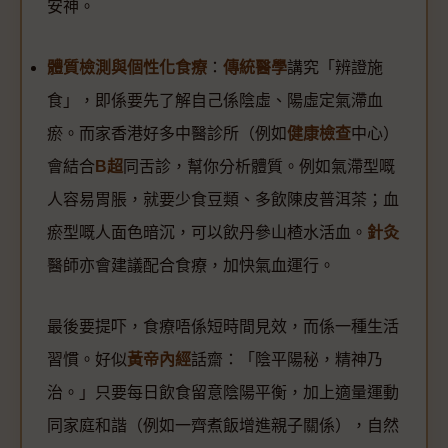
安神。
體質檢測與個性化食療
：
傳統醫學
講究「辨證施
食」，即係要先了解自己係陰虛、陽虛定氣滯血
瘀。而家香港好多中醫診所（例如
健康檢查
中心）
會結合
B超
同舌診，幫你分析體質。例如氣滯型嘅
人容易胃脹，就要少食豆類、多飲陳皮普洱茶；血
瘀型嘅人面色暗沉，可以飲丹參山楂水活血。
針灸
醫師亦會建議配合食療，加快氣血運行。
最後要提吓，食療唔係短時間見效，而係一種生活
習慣。好似
黃帝內經
話齋：「陰平陽秘，精神乃
治。」只要每日飲食留意陰陽平衡，加上適量運動
同家庭和諧（例如一齊煮飯增進親子關係），自然