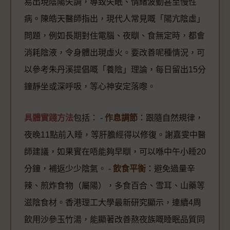
易出現陰陽失調，導致失眠、情緒波動甚至慢性
病。陳皓天醫師指出，現代人常見嘅「陽亢陰虛」
問題，例如長期對住電腦、夜瞓、食無定時，都會
消耗陰液，令身體出現虛火。要改善呢種情況，可
以參考朱丹溪提倡嘅「養陰」理論，每日留出15分
鐘靜坐或深呼吸，等心神安定落嚟。
具體實踐方法
包括： -
作息調節
：跟隨自然規律，
夜晚11點前入睡，等肝膽經得以修復。謝嘉雯中醫
師建議，如果實在唔能夠早瞓，可以喺中午小睡20
分鐘，補返少少陰氣。 -
飲食平衡
：避免過量辛
辣、煎炸食物（屬陽），多食百合、雪耳、山藥等
滋陰食材。香港理工大學最新研究顯示，連續4周
飲用沙參玉竹湯，能顯著改善熬夜族嘅睡眠品質同