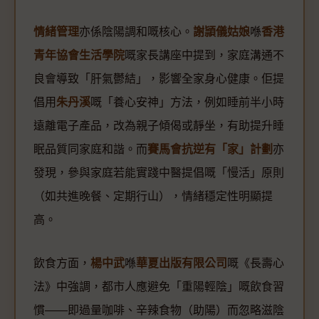
情緒管理
亦係陰陽調和嘅核心。
謝頴儀姑娘
喺
香港
青年協會生活學院
嘅家長講座中提到，家庭溝通不
良會導致「肝氣鬱結」，影響全家身心健康。佢提
倡用
朱丹溪
嘅「養心安神」方法，例如睡前半小時
遠離電子產品，改為親子傾偈或靜坐，有助提升睡
眠品質同家庭和諧。而
賽馬會抗逆有「家」計劃
亦
發現，參與家庭若能實踐中醫提倡嘅「慢活」原則
（如共進晚餐、定期行山），情緒穩定性明顯提
高。
飲食方面，
楊中武
喺
華夏出版有限公司
嘅《長壽心
法》中強調，都市人應避免「重陽輕陰」嘅飲食習
慣——即過量咖啡、辛辣食物（助陽）而忽略滋陰