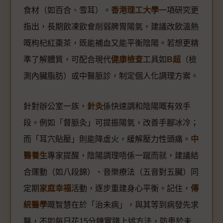
食材（如百合、雪耳）。
香港理工大學
一項研究更
指出，長期飲凍飲會削弱脾胃陽氣，建議改飲溫熱
嘅枸杞紅棗茶，既能補血又能平衡陰陽。若想更精
準了解體質，可配合現代
健康檢查
工具如
B超
（檢
測內臟脂肪）或中醫脈診，制定個人化調理方案。
針對辦公室一族，
針灸
係快速調和陰陽嘅有效手
段。例如「督脈灸」可提振陽氣，改善手腳冰冷；
而「耳穴貼壓」則能降虛火，緩解壓力性頭痛。
中
醫養生
專家提醒，陰陽調理唔係一蹴而就，建議結
合運動（如八段錦）、音樂療法（五音對五臟）同
定期
家庭幸福
活動，逐步重建身心平衡。記住，
傳
統醫學
嘅智慧在於「治未病」，與其等到病發先求
醫，不如每日花15分鐘實踐上述方法，防患於未