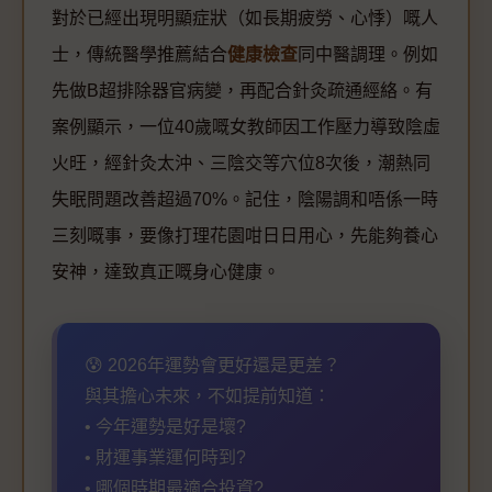
對於已經出現明顯症狀（如長期疲勞、心悸）嘅人
士，傳統醫學推薦結合
健康檢查
同中醫調理。例如
先做B超排除器官病變，再配合針灸疏通經絡。有
案例顯示，一位40歲嘅女教師因工作壓力導致陰虛
火旺，經針灸太沖、三陰交等穴位8次後，潮熱同
失眠問題改善超過70%。記住，陰陽調和唔係一時
三刻嘅事，要像打理花園咁日日用心，先能夠養心
安神，達致真正嘅身心健康。
😰 2026年運勢會更好還是更差？
與其擔心未來，不如提前知道：
• 今年運勢是好是壞?
• 財運事業運何時到?
• 哪個時期最適合投資?