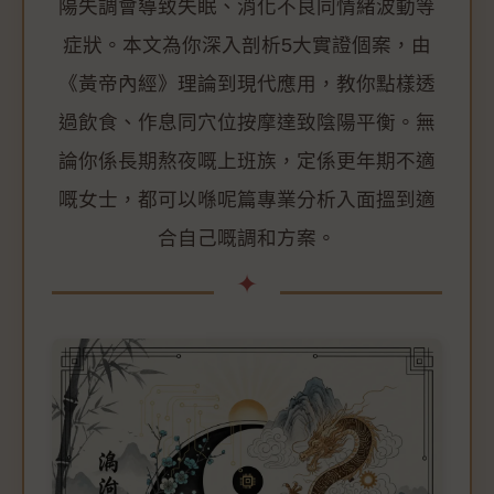
陽失調會導致失眠、消化不良同情緒波動等
症狀。本文為你深入剖析5大實證個案，由
《黃帝內經》理論到現代應用，教你點樣透
過飲食、作息同穴位按摩達致陰陽平衡。無
論你係長期熬夜嘅上班族，定係更年期不適
嘅女士，都可以喺呢篇專業分析入面搵到適
合自己嘅調和方案。