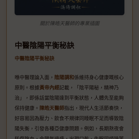
關於陳皓天醫師的專業插圖
中醫陰陽平衡秘訣
中醫陰陽平衡秘訣
喺中醫理論入面，
陰陽調和
係維持身心健康嘅核心
原則。根據
黃帝內經
記載，「陰平陽秘，精神乃
治」，即係話當陰陽達到平衡狀態，人體先至能夠
保持健康。
陳皓天醫師
指出，現代人生活節奏快，
好容易因為壓力、飲食不規律同睡眠不足而導致陰
陽失衡，引發各種亞健康問題。例如，長期熬夜會
耗傷陰血，令陽氣過盛，出現口乾、失眠同煩躁等