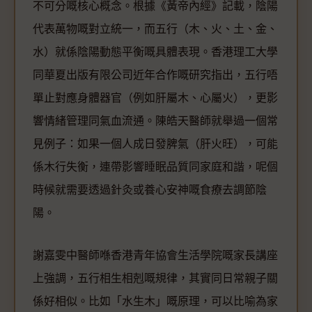
不可分嘅核心概念。根據《黃帝內經》記載，陰陽
代表萬物嘅對立統一，而五行（木、火、土、金、
水）就係陰陽動態平衡嘅具體表現。香港理工大學
同華夏出版有限公司近年合作嘅研究指出，五行唔
單止對應身體器官（例如肝屬木、心屬火），更影
響情緒管理同氣血流通。陳皓天醫師就舉過一個常
見例子：如果一個人成日發脾氣（肝火旺），可能
係木行失衡，連帶影響睡眠品質同家庭和諧，呢個
時候就需要透過針灸或養心安神嘅食療去調節陰
陽。
謝嘉雯中醫師喺香港青年協會生活學院嘅家長講座
上強調，五行相生相剋嘅規律，其實同日常親子關
係好相似。比如「水生木」嘅原理，可以比喻為家