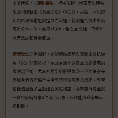
皮膚狀態。 -
運動養生
：楊中武博士喺華夏出版有
限公司嘅新書《長壽心法》中提到，太極、八段錦
呢類柔和運動能促進氣血流通，特別適合氣虛血瘀
嘅辦公室一族。每星期3次、每次30分鐘，已經可
以有效調和營衛氣血。
情緒管理
亦係關鍵。謝頴儀姑娘參與嘅賽馬會抗逆
有「家」計劃發現，家庭溝通不良會直接影響成員
嘅陰陽平衡，尤其容易引發肝鬱氣滯。佢建議家長
參加香港青年協會生活學院舉辦嘅家長講座，學習
點樣透過親子互動建立家庭和諧。簡單如每晚全家
一齊食飯時分享3件開心小事，已經能提升家庭幸
福指數。