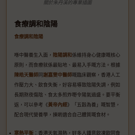
關於朱丹溪的專業插圖
食療調和陰陽
食療調和陰陽
喺中醫養生入面，
陰陽調和
係維持身心健康嘅核心
原則，而食療就係最貼地、最易入手嘅方法。根據
陳皓天醫師
同
謝嘉雯中醫師
嘅臨床觀察，香港人工
作壓力大、飲食失衡，好容易導致陰陽失調，例如
長期熬夜傷陰、食太多煎炸嘢令陽氣過盛。要平衡
返，可以參考《
黃帝內經
》「五穀為養」嘅智慧，
配合現代營養學，揀啲適合自己體質嘅食材。
寒熱平衡
：香港天氣濕熱，好多人鍾意飲凍飲同食