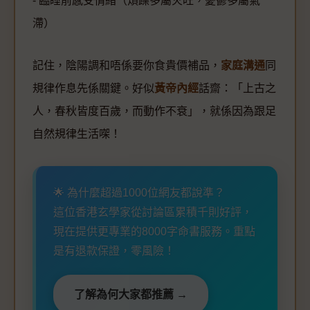
- 臨睡前感受情緒（煩躁多屬火旺，憂鬱多屬氣
滯）
記住，陰陽調和唔係要你食貴價補品，
家庭溝通
同
規律作息先係關鍵。好似
黃帝內經
話齋：「上古之
人，春秋皆度百歲，而動作不衰」，就係因為跟足
自然規律生活㗎！
🌟 為什麼超過1000位網友都說準？
這位香港玄學家從討論區累積千則好評，
現在提供更專業的8000字命書服務。重點
是有退款保證，零風險！
了解為何大家都推薦 →