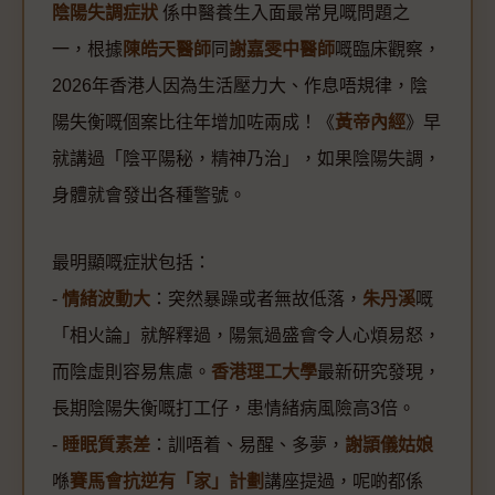
陰陽失調症狀
係中醫養生入面最常見嘅問題之
一，根據
陳皓天醫師
同
謝嘉雯中醫師
嘅臨床觀察，
2026年香港人因為生活壓力大、作息唔規律，陰
陽失衡嘅個案比往年增加咗兩成！《
黃帝內經
》早
就講過「陰平陽秘，精神乃治」，如果陰陽失調，
身體就會發出各種警號。
最明顯嘅症狀包括：
-
情緒波動大
：突然暴躁或者無故低落，
朱丹溪
嘅
「相火論」就解釋過，陽氣過盛會令人心煩易怒，
而陰虛則容易焦慮。
香港理工大學
最新研究發現，
長期陰陽失衡嘅打工仔，患情緒病風險高3倍。
-
睡眠質素差
：訓唔着、易醒、多夢，
謝頴儀姑娘
喺
賽馬會抗逆有「家」計劃
講座提過，呢啲都係