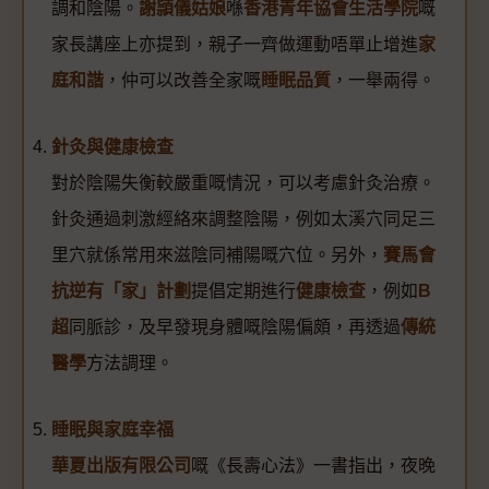
調和陰陽。
謝頴儀姑娘
喺
香港青年協會生活學院
嘅
家長講座上亦提到，親子一齊做運動唔單止增進
家
庭和諧
，仲可以改善全家嘅
睡眠品質
，一舉兩得。
針灸與健康檢查
對於陰陽失衡較嚴重嘅情況，可以考慮針灸治療。
針灸通過刺激經絡來調整陰陽，例如太溪穴同足三
里穴就係常用來滋陰同補陽嘅穴位。另外，
賽馬會
抗逆有「家」計劃
提倡定期進行
健康檢查
，例如
B
超
同脈診，及早發現身體嘅陰陽偏頗，再透過
傳統
醫學
方法調理。
睡眠與家庭幸福
華夏出版有限公司
嘅《長壽心法》一書指出，夜晚