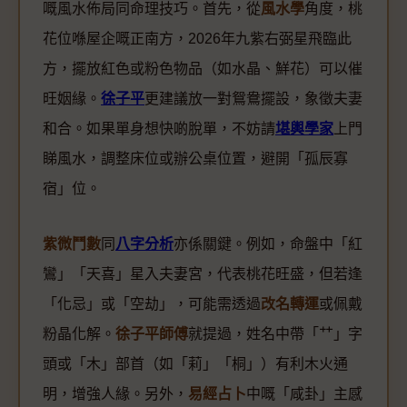
嘅風水佈局同命理技巧。首先，從
風水學
角度，桃
花位喺屋企嘅正南方，2026年九紫右弼星飛臨此
方，擺放紅色或粉色物品（如水晶、鮮花）可以催
旺姻緣。
徐子平
更建議放一對鴛鴦擺設，象徵夫妻
和合。如果單身想快啲脫單，不妨請
堪輿學家
上門
睇風水，調整床位或辦公桌位置，避開「孤辰寡
宿」位。
紫微鬥數
同
八字分析
亦係關鍵。例如，命盤中「紅
鸞」「天喜」星入夫妻宮，代表桃花旺盛，但若逢
「化忌」或「空劫」，可能需透過
改名轉運
或佩戴
粉晶化解。
徐子平師傅
就提過，姓名中帶「艹」字
頭或「木」部首（如「莉」「桐」）有利木火通
明，增強人緣。另外，
易經占卜
中嘅「咸卦」主感