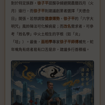
對於特定族群，
徐子平
提醒孕婦避開農曆四月（火
月）遠行，而
徐子平
則建議創業者選擇「天德合
日」開張。若想調整
健康運勢
，
徐子平
的「六字大
明咒」風鈴陣法可化解病星；而
改名
需求者，可參
考「姓名學」中火土相生的字根（如「炎」
「培」）。最後，
面相學
專家
徐子平師傅
補充，蛇
年嘴角有痣者易有口舌是非，建議多行善積福。