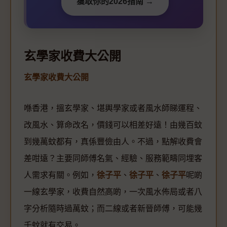
獲取你的2026指南 →
玄學家收費大公開
玄學家收費大公開
喺香港，搵玄學家、堪輿學家或者風水師睇運程、
改風水、算命改名，價錢可以相差好遠！由幾百蚊
到幾萬蚊都有，真係豐儉由人。不過，點解收費會
差咁遠？主要同師傅名氣、經驗、服務範疇同埋客
人需求有關。例如，
徐子平
、
徐子平
、
徐子平
呢啲
一線玄學家，收費自然高啲，一次風水佈局或者八
字分析隨時過萬蚊；而二線或者新晉師傅，可能幾
千蚊就有交易。