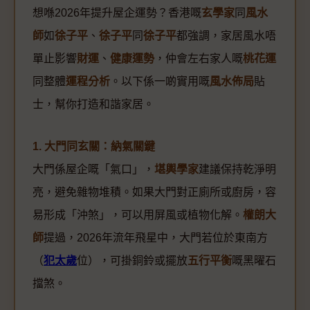
想喺2026年提升屋企運勢？香港嘅
玄學家
同
風水
師
如
徐子平
、
徐子平
同
徐子平
都強調，家居風水唔
單止影響
財運
、
健康運勢
，仲會左右家人嘅
桃花運
同整體
運程分析
。以下係一啲實用嘅
風水佈局
貼
士，幫你打造和諧家居。
1. 大門同玄關：納氣關鍵
大門係屋企嘅「氣口」，
堪輿學家
建議保持乾淨明
亮，避免雜物堆積。如果大門對正廁所或廚房，容
易形成「沖煞」，可以用屏風或植物化解。
權朗大
師
提過，2026年流年飛星中，大門若位於東南方
（
犯太歲
位），可掛銅鈴或擺放
五行平衡
嘅黑曜石
擋煞。