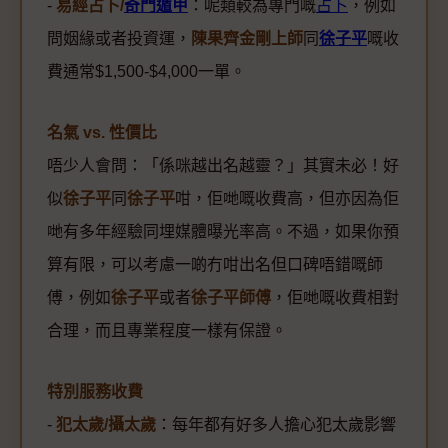
-
易經占卜/
奇門遁甲
：呢類較為專門嘅
占卜
，例如
問姻緣或者投資運，
陳果齊金剛上師
同
徐子平
嘅收
費通常$1,500-$4,000一單。
名氣 vs. 性價比
唔少人會問：「係咪越出名越靈？」其實未必！好
似
徐子平
同
徐子平
咁，佢哋嘅收費高，但亦因為佢
哋有多年經驗同埋媒體曝光率高。不過，如果你預
算有限，可以考慮一啲冇咁出名但口碑唔錯嘅師
傅，例如
徐子平
或者
徐子平師傅
，佢哋嘅收費相對
合理，而且專業程度一樣有保證。
特別服務收費
-
犯太歲/攝太歲
：每年都有好多人擔心犯太歲影響