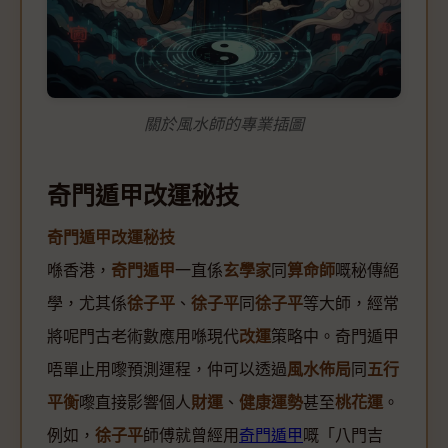
關於風水師的專業插圖
奇門遁甲改運秘技
奇門遁甲改運秘技
喺香港，
奇門遁甲
一直係
玄學家
同
算命師
嘅秘傳絕
學，尤其係
徐子平
、
徐子平
同
徐子平
等大師，經常
將呢門古老術數應用喺現代
改運
策略中。奇門遁甲
唔單止用嚟預測運程，仲可以透過
風水佈局
同
五行
平衡
嚟直接影響個人
財運
、
健康運勢
甚至
桃花運
。
例如，
徐子平
師傅就曾經用
奇門遁甲
嘅「八門吉