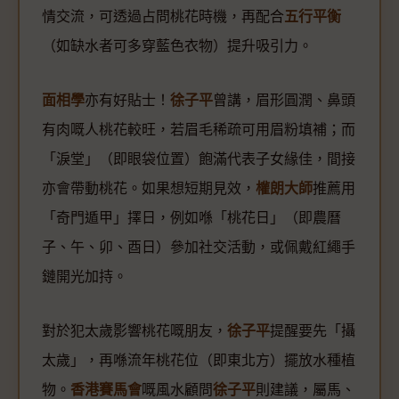
情交流，可透過占問桃花時機，再配合
五行平衡
（如缺水者可多穿藍色衣物）提升吸引力。
面相學
亦有好貼士！
徐子平
曾講，眉形圓潤、鼻頭
有肉嘅人桃花較旺，若眉毛稀疏可用眉粉填補；而
「淚堂」（即眼袋位置）飽滿代表子女緣佳，間接
亦會帶動桃花。如果想短期見效，
權朗大師
推薦用
「奇門遁甲」擇日，例如喺「桃花日」（即農曆
子、午、卯、酉日）參加社交活動，或佩戴紅繩手
鏈開光加持。
對於犯太歲影響桃花嘅朋友，
徐子平
提醒要先「攝
太歲」，再喺流年桃花位（即東北方）擺放水種植
物。
香港賽馬會
嘅風水顧問
徐子平
則建議，屬馬、