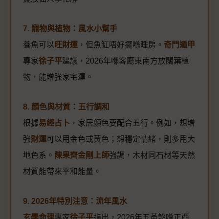
7. 寵物與植物：風水小幫手
養魚可以
旺財運
，但魚缸唔好擺喺睡房。
奇門遁甲
專家
徐子平
建議，2026年喺客廳東南方放闊葉植
物，能增強家宅運。
8. 顏色與材質：五行調和
根據
易經占卜
，家居顏色要配合五行。例如，想增
強
財運
可以用金色或黃色；想穩定情緒，則多用大
地色系。
陳果齊金剛上師
強調，木材同石材等天然
材質能帶來平和能量。
9. 2026年特別注意：流年風水
玄學命理
專家
徐子平
指出，2026年五黃煞喺正西