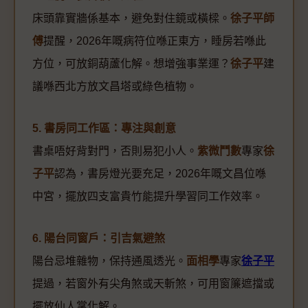
床頭靠實牆係基本，避免對住鏡或橫樑。
徐子平師
傅
提醒，2026年嘅病符位喺正東方，睡房若喺此
方位，可放銅葫蘆化解。想增強事業運？
徐子平
建
議喺西北方放文昌塔或綠色植物。
5. 書房同工作區：專注與創意
書桌唔好背對門，否則易犯小人。
紫微鬥數
專家
徐
子平
認為，書房燈光要充足，2026年嘅文昌位喺
中宮，擺放四支富貴竹能提升學習同工作效率。
6. 陽台同窗戶：引吉氣避煞
陽台忌堆雜物，保持通風透光。
面相學
專家
徐子平
提過，若窗外有尖角煞或天斬煞，可用窗簾遮擋或
擺放仙人掌化解。