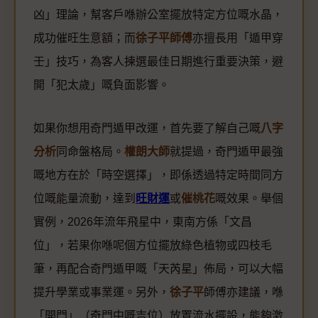
凶」理論，幫客戶喺辦公室擺放特定方位嘅水晶，
成功催旺生意額；而
徐子平師傅
亦擅長用「遁甲穿
壬」技巧，為客人揀選最佳日期進行重要決策，避
開「犯太歲」嘅負面影響。
如果你想用奇門遁甲改運，首先要了解自己嘅
八字
分析
同命盤格局。
權朗大師
就提過，奇門遁甲最強
嘅地方在於「時空選擇」，即係透過特定時間同方
位嘅能量流動，達到
旺財運
或
催桃花
嘅效果。舉個
實例，2026年流年飛星中，東南方係「文昌
位」，若果你喺呢個方位擺放綠色植物或四枝毛
筆，再配合奇門遁甲嘅「天芮星」佈局，可以大幅
提升學業或事業運。另外，
徐子平
師傅亦建議，喺
「開門」（奇門中嘅吉位）放置流水擺設，能夠激