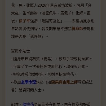
鼠、兔、雞嘅人2026年易有感情波折，可用「合
太歲」生肖飾物（如鼠佩牛、馬佩羊）化解。最
後，
徐子平
強調「陰陽宅互動」——即祖墳風水也
會影響後代姻緣，若長期單身不妨請
算命師
查勘祖
墳是否犯「孤峰煞」。
實用小貼士：
- 隨身帶玫瑰石英（粉晶），放喺手袋或枕頭底。
- 每周至少一次著粉色或紅色衫，增強火元素。
- 避免睡房放鏡對床，否則易招爛桃花。
- 參加
玄學命理
講座（如
陳果齊金剛上師
嘅姻緣法
會）結識同頻人士。
記住，
催桃花
唔單靠外在佈局，內在修為都好重