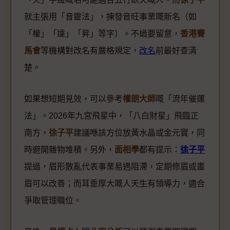
就主張用「音靈法」，揀發音旺事業嘅新名（如
「權」「達」「昇」等字）。不過要留意，
香港賽
馬會
等機構對改名有嚴格規定，
改名
前最好查清
楚。
如果想短期見效，可以參考
權朗大師
嘅「流年催運
法」。2026年九宮飛星中，「八白財星」飛臨正
南方，
徐子平
建議喺該方位放黃水晶或金元寶，同
時避開雜物堆積。另外，
面相學
都有提示：
徐子平
提過，眉形散亂代表事業易遇阻滯，定期修眉或畫
眉可以改善；而耳垂厚大嘅人天生有領導力，適合
爭取管理職位。