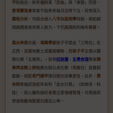
平
則指出，蛇年偏財星「武曲」與「貪狼」同宮，
香港賽馬會
常客不妨參考每日吉時下注。若想深入
運程分析
，可結合個人
八字
與
面相學
特徵，例如額
頭高闊者易得貴人助力，下巴圓潤則利晚年積蓄。
風水佈局
方面，
堪輿學家
徐子平提出「三煞位」在
正西，宜避免動土或擺放雜物；而
徐子平
主張以鹽
燈化解「五黃煞」。若想
旺財運
，
玄學命理
專家
陳
果齊金剛上師
推薦在辦公桌左側（青龍位）放置銅
貔貅，搭配
奇門遁甲
擇日開光效果更佳。此外，
算
命師
普遍認為蛇年有利「金水行業」（如物流、科
技），但火屬性過旺者需注意情緒管理，可透過冥
想或佩戴海藍寶石穩定心神。