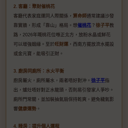
2. 客廳：聚財催桃花
客廳代表家庭運同人際關係，
算命師
通常建議沙發
靠實牆，形成「靠山」格局。想
催桃花
？
徐子平
教
路，2026年嘅桃花位喺正北方，放粉水晶或鮮花
可以增強姻緣。至於
旺財運
，西南方擺放流水擺設
或金元寶，能吸引正財。
3. 廚房同廁所：水火平衡
廚房屬火，廁所屬水，兩者唔好對沖。
徐子平
指
出，爐灶唔好對正水龍頭，否則易引發家人爭吵。
廁所門常關，並加裝抽氣扇保持乾爽，避免穢氣影
響
健康運勢
。
4. 睡房：提升個人運程