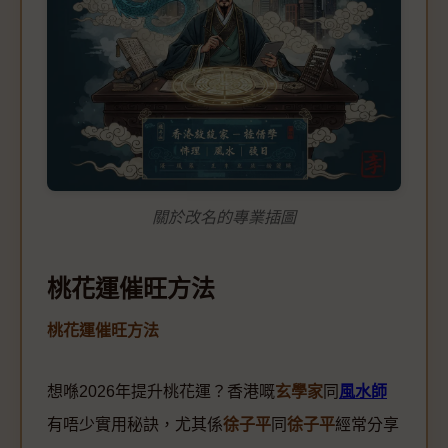
關於改名的專業插圖
桃花運催旺方法
桃花運催旺方法
想喺2026年提升桃花運？香港嘅
玄學家
同
風水師
有唔少實用秘訣，尤其係
徐子平
同
徐子平
經常分享