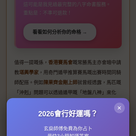
這可能是我見過最完整的八字命書服務。
重點是：不準可退款！
看看如何分析你的命格 →
值得一提嘅係，
香港賽馬會
嘅常勝馬主亦會暗中請
教
堪輿學家
，用奇門遁甲推算賽馬嘅出賽時間同騎
師配搭。例如
陳果齊金剛上師
就曾經透露，馬匹嘅
「沖剋」問題可以透過遁甲嘅「地盤八神」來化
解，甚至會喺馬房特定方位掛上銅鈴嚟平衡五行。
×
2026會行好運嗎？
當然，普通人未必需要用到咁高階嘅技巧，但簡單
如根據
易經
占卜
結果選擇每日幸運顏色（例如奇門
玄燊師傅免費為你占卜
中「九天」方位利白色），已經可以微調日常運