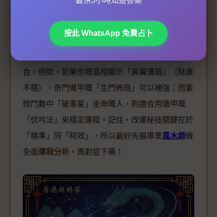
最快3小時知道答案
勢。
按此 WhatsApp 免費占卜
最後，
面相學
同
紫微鬥數
雖然同奇門遁甲屬於唔同
體系，但
玄學命理
高手如
徐子平
往往會將三者結
合。例如，若果你嘅面相顯示「鼻翼薄弱」（財庫
不穩），奇門遁甲嘅「生門佈局」可以補強；而紫
微鬥數中「破軍星」坐命嘅人，則適合用遁甲嘅
「伏吟法」來穩定運程。記住，改運秘技關鍵在於
「精準」同「時效」，所以最好先搵專業
風水師
做
全面
運程分析
，再對症下藥！