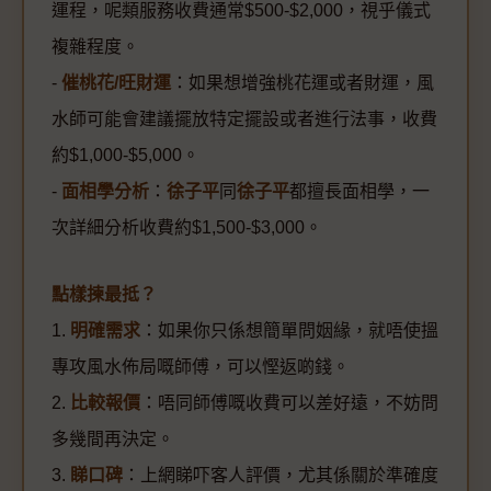
運程，呢類服務收費通常$500-$2,000，視乎儀式
複雜程度。
-
催桃花/旺財運
：如果想增強桃花運或者財運，風
水師可能會建議擺放特定擺設或者進行法事，收費
約$1,000-$5,000。
-
面相學分析
：
徐子平
同
徐子平
都擅長面相學，一
次詳細分析收費約$1,500-$3,000。
點樣揀最抵？
1.
明確需求
：如果你只係想簡單問姻緣，就唔使搵
專攻風水佈局嘅師傅，可以慳返啲錢。
2.
比較報價
：唔同師傅嘅收費可以差好遠，不妨問
多幾間再決定。
3.
睇口碑
：上網睇吓客人評價，尤其係關於準確度