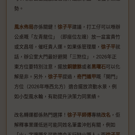
勢。
風水佈局
亦係關鍵！
徐子平
建議，打工仔可以喺辦
公桌嘅「左青龍位」（即座位左邊）放一盆富貴竹
或文昌塔，催旺貴人運。如果係管理層，
徐子平
就
話，辦公室大門最好避開「三煞位」，2026年正
東方位要特別注意，擺放
銅貔貅
或者
黑曜石
可以化
解是非。另外，
徐子平
提過，
奇門遁甲
嘅「開門」
方位（2026年喺西北方）適合擺放流動水景，例
如小型風水輪，有助提升決策力同業績。
改名轉運都係熱門選擇！
徐子平師傅
專精
改名
，佢
解釋事業運低迷可能同姓名筆畫沖剋有關，例如
「火」字邊嘅名可能適合五行缺火嘅人。而
徐子平