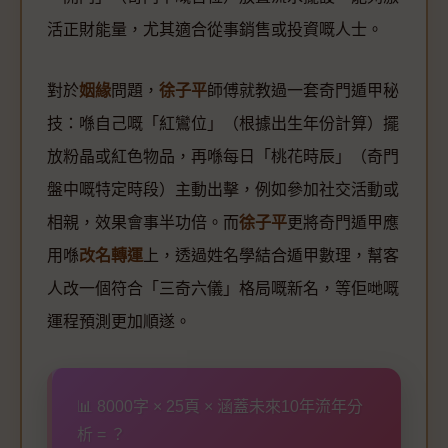
活正財能量，尤其適合從事銷售或投資嘅人士。
對於
姻緣
問題，
徐子平
師傅就教過一套奇門遁甲秘
技：喺自己嘅「紅鸞位」（根據出生年份計算）擺
放粉晶或紅色物品，再喺每日「桃花時辰」（奇門
盤中嘅特定時段）主動出擊，例如參加社交活動或
相親，效果會事半功倍。而
徐子平
更將奇門遁甲應
用喺
改名轉運
上，透過姓名學結合遁甲數理，幫客
人改一個符合「三奇六儀」格局嘅新名，等佢哋嘅
運程預測更加順遂。
📊 8000字 × 25頁 × 涵蓋未來10年流年分
析 = ？