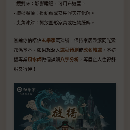
- 鏡對床：影響睡眠，可用布遮蓋。
- 橫樑壓頂：掛葫蘆或安裝假天花化解。
- 尖角沖射：擺放圓形家具或植物緩解。
無論你信唔信
玄學家
嘅建議，保持家居整潔同光猛
都係基本。如果想深入
運程預測
或
改名轉運
，不妨
搵專業
風水師
做個詳細
八字分析
，等屋企人住得舒
服又行運！