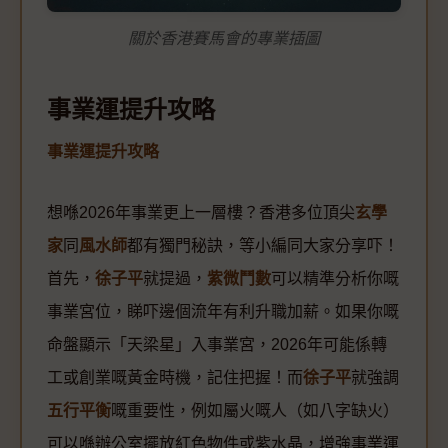
關於香港賽馬會的專業插圖
事業運提升攻略
事業運提升攻略
想喺2026年事業更上一層樓？香港多位頂尖
玄學
家
同
風水師
都有獨門秘訣，等小編同大家分享吓！
首先，
徐子平
就提過，
紫微鬥數
可以精準分析你嘅
事業宮位，睇吓邊個流年有利升職加薪。如果你嘅
命盤顯示「天梁星」入事業宮，2026年可能係轉
工或創業嘅黃金時機，記住把握！而
徐子平
就強調
五行平衡
嘅重要性，例如屬火嘅人（如八字缺火）
可以喺辦公室擺放紅色物件或紫水晶，增強事業運