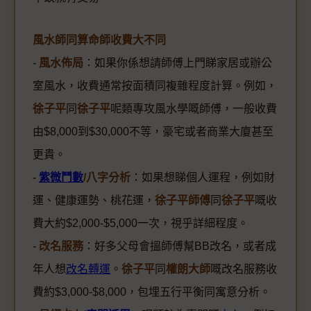
風水師同算命師收費大不同
-
風水佈局
：如果你係想請師傅上門睇家居或辦公
室風水，收費通常按面積同複雜程度計算。例如，
徐子平
同
徐子平
呢類專攻風水學嘅師傅，一般收費
由$8,000到$30,000不等，豪宅或者商業大廈甚至
更貴。
-
紫微鬥數
/八字分析
：如果想睇個人運程，例如財
運、健康運勢、桃花運，
徐子平師傅
同
徐子平
嘅收
費大約$2,000-$5,000一次，視乎詳細程度。
-
改名服務
：好多父母會搵師傅幫BB改名，或者成
年人想
改名轉運
。
徐子平
同
權朗大師
嘅改名服務收
費約$3,000-$8,000，包埋五行平衡同寓意分析。