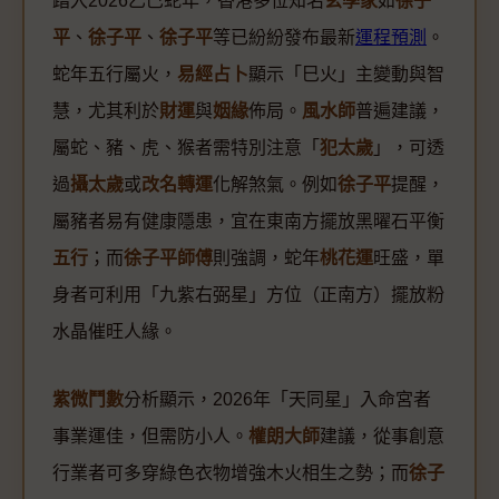
踏入2026乙巳蛇年，香港多位知名
玄學家
如
徐子
平
、
徐子平
、
徐子平
等已紛紛發布最新
運程預測
。
蛇年五行屬火，
易經占卜
顯示「巳火」主變動與智
慧，尤其利於
財運
與
姻緣
佈局。
風水師
普遍建議，
屬蛇、豬、虎、猴者需特別注意「
犯太歲
」，可透
過
攝太歲
或
改名轉運
化解煞氣。例如
徐子平
提醒，
屬豬者易有健康隱患，宜在東南方擺放黑曜石平衡
五行
；而
徐子平師傅
則強調，蛇年
桃花運
旺盛，單
身者可利用「九紫右弼星」方位（正南方）擺放粉
水晶催旺人緣。
紫微鬥數
分析顯示，2026年「天同星」入命宮者
事業運佳，但需防小人。
權朗大師
建議，從事創意
行業者可多穿綠色衣物增強木火相生之勢；而
徐子