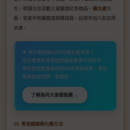
方，呢個方位忌動土或擺放紅色物品。
攝太歲
方
面，若家中有屬龍或狗嘅成員，記得年初八前去拜
太歲。
🌟 為什麼超過1000位網友都說準？
這位香港玄學家從討論區累積千則好評，
現在提供更專業的8000字命書服務。重點
是有退款保證，零風險！
了解為何大家都推薦 →
10. 常見錯誤與化解方法