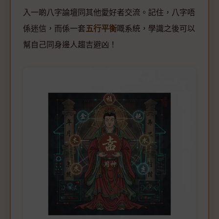
入一啲八字論壇同其他愛好者交流。記住，八字唔
係迷信，而係一套
五行平衡
嘅系統，學識之後可以
幫自己同身邊人趨吉避凶！