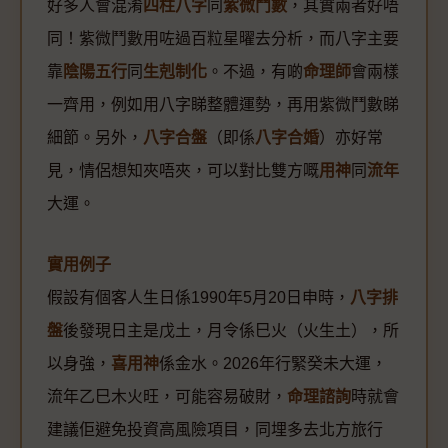
好多人會混淆
四柱八字
同
紫微鬥數
，其實兩者好唔
同！紫微鬥數用咗過百粒星曜去分析，而八字主要
靠
陰陽五行
同
生剋制化
。不過，有啲
命理師
會兩樣
一齊用，例如用八字睇整體運勢，再用紫微鬥數睇
細節。另外，
八字合盤
（即係
八字合婚
）亦好常
見，情侶想知夾唔夾，可以對比雙方嘅
用神
同
流年
大運。
實用例子
假設有個客人生日係1990年5月20日申時，
八字排
盤
後發現日主是戊土，月令係巳火（火生土），所
以身強，
喜用神
係金水。2026年行緊癸未大運，
流年乙巳木火旺，可能容易破財，
命理諮詢
時就會
建議佢避免投資高風險項目，同埋多去北方旅行