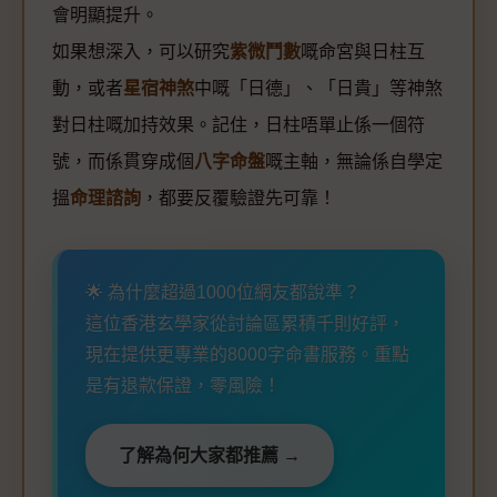
會明顯提升。
如果想深入，可以研究
紫微鬥數
嘅命宮與日柱互
動，或者
星宿神煞
中嘅「日德」、「日貴」等神煞
對日柱嘅加持效果。記住，日柱唔單止係一個符
號，而係貫穿成個
八字命盤
嘅主軸，無論係自學定
搵
命理諮詢
，都要反覆驗證先可靠！
🌟 為什麼超過1000位網友都說準？
這位香港玄學家從討論區累積千則好評，
現在提供更專業的8000字命書服務。重點
是有退款保證，零風險！
了解為何大家都推薦 →