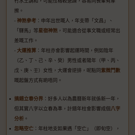
冇水土調和，可能性格較急躁，容易同長輩有摩
擦。
-
神煞參考
：申年出世嘅人，年支帶「文昌」、
「驛馬」等
星宿神煞
，可能適合從事文職或經常出
差嘅工作。
-
大運推算
：年柱亦會影響起運時間，例如陰年
（乙、丁、己、辛、癸）男性或者陽年（甲、丙、
戊、庚、壬）女性，大運會逆排，呢點同
紫微鬥數
嘅起盤方式有啲唔同。
搞錯立春分界
：好多人以為農曆新年就係新一年，
但其實八字以立春為準，計錯年柱會影響成個
八字
分析
。
忽略空亡
：年柱地支如果遇「空亡」（即旬空），