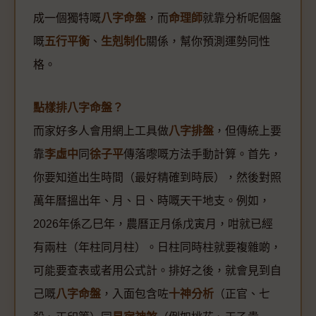
成一個獨特嘅
八字命盤
，而
命理師
就靠分析呢個盤
嘅
五行平衡
、
生剋制化
關係，幫你預測運勢同性
格。
點樣排八字命盤？
而家好多人會用網上工具做
八字排盤
，但傳統上要
靠
李虛中
同
徐子平
傳落嚟嘅方法手動計算。首先，
你要知道出生時間（最好精確到時辰），然後對照
萬年曆搵出年、月、日、時嘅天干地支。例如，
2026年係乙巳年，農曆正月係戊寅月，咁就已經
有兩柱（年柱同月柱）。日柱同時柱就要複雜啲，
可能要查表或者用公式計。排好之後，就會見到自
己嘅
八字命盤
，入面包含咗
十神分析
（正官、七