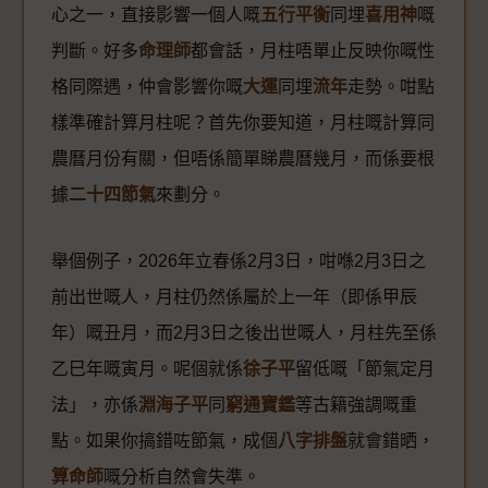
心之一，直接影響一個人嘅
五行平衡
同埋
喜用神
嘅
判斷。好多
命理師
都會話，月柱唔單止反映你嘅性
格同際遇，仲會影響你嘅
大運
同埋
流年
走勢。咁點
樣準確計算月柱呢？首先你要知道，月柱嘅計算同
農曆月份有關，但唔係簡單睇農曆幾月，而係要根
據
二十四節氣
來劃分。
舉個例子，2026年立春係2月3日，咁喺2月3日之
前出世嘅人，月柱仍然係屬於上一年（即係甲辰
年）嘅丑月，而2月3日之後出世嘅人，月柱先至係
乙巳年嘅寅月。呢個就係
徐子平
留低嘅「節氣定月
法」，亦係
淵海子平
同
窮通寶鑑
等古籍強調嘅重
點。如果你搞錯咗節氣，成個
八字排盤
就會錯晒，
算命師
嘅分析自然會失準。