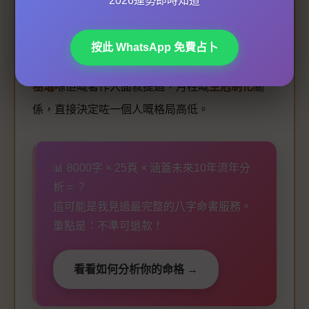
2026運勢即時知道
咁金就可能係你嘅
用神
。另外，月柱仲會影響你嘅
十神分析
，例如月干係正官，可能代表你早年事業
按此 WhatsApp 免費占卜
運較穩定；月支係七殺，就可能性格比較進取。
袁
樹珊
喺佢嘅著作入面就提過，月柱嘅
生剋制化
關
係，直接決定咗一個人嘅格局高低。
📊 8000字 × 25頁 × 涵蓋未來10年流年分
析 = ？
這可能是我見過最完整的八字命書服務。
重點是：不準可退款！
看看如何分析你的命格 →