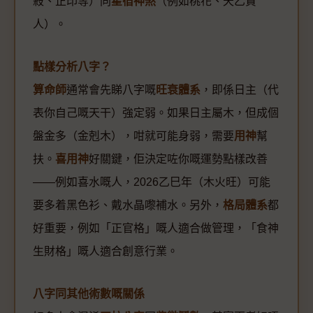
殺、正印等）同
星宿神煞
（例如桃花、天乙貴
人）。
點樣分析八字？
算命師
通常會先睇八字嘅
旺衰體系
，即係日主（代
表你自己嘅天干）強定弱。如果日主屬木，但成個
盤金多（金剋木），咁就可能身弱，需要
用神
幫
扶。
喜用神
好關鍵，佢決定咗你嘅運勢點樣改善
——例如喜水嘅人，2026乙巳年（木火旺）可能
要多着黑色衫、戴水晶嚟補水。另外，
格局體系
都
好重要，例如「正官格」嘅人適合做管理，「食神
生財格」嘅人適合創意行業。
八字同其他術數嘅關係