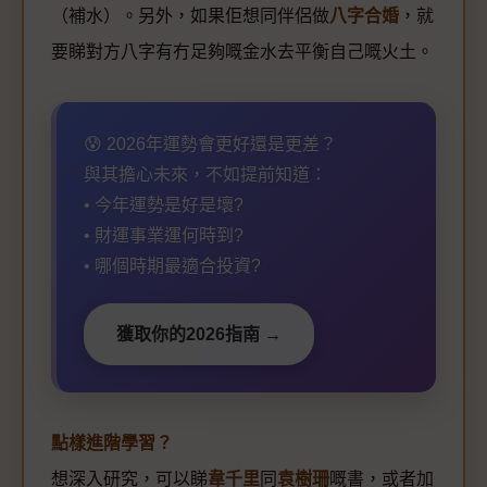
（補水）。另外，如果佢想同伴侶做
八字合婚
，就
要睇對方八字有冇足夠嘅金水去平衡自己嘅火土。
😰 2026年運勢會更好還是更差？
與其擔心未來，不如提前知道：
• 今年運勢是好是壞?
• 財運事業運何時到?
• 哪個時期最適合投資?
獲取你的2026指南 →
點樣進階學習？
想深入研究，可以睇
韋千里
同
袁樹珊
嘅書，或者加