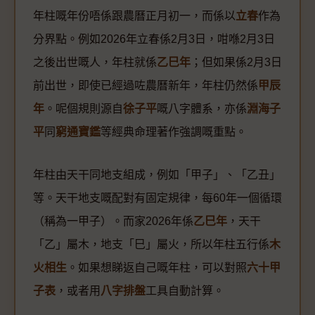
年柱嘅年份唔係跟農曆正月初一，而係以
立春
作為
分界點。例如2026年立春係2月3日，咁喺2月3日
之後出世嘅人，年柱就係
乙巳年
；但如果係2月3日
前出世，即使已經過咗農曆新年，年柱仍然係
甲辰
年
。呢個規則源自
徐子平
嘅八字體系，亦係
淵海子
平
同
窮通寶鑑
等經典命理著作強調嘅重點。
年柱由天干同地支組成，例如「甲子」、「乙丑」
等。天干地支嘅配對有固定規律，每60年一個循環
（稱為一甲子）。而家2026年係
乙巳年
，天干
「乙」屬木，地支「巳」屬火，所以年柱五行係
木
火相生
。如果想睇返自己嘅年柱，可以對照
六十甲
子表
，或者用
八字排盤
工具自動計算。