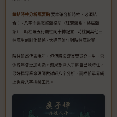
總結時柱分析嘅要點
要準確分析時柱，必須結
合： - 八字命盤嘅整體格局（旺衰體系、格局體
系） - 時柱嘅五行屬性同十神配置 - 時柱同其他三
柱嘅生剋制化關係 - 大運同流年對時柱嘅影響
時柱雖然代表晚年，但佢嘅影響其實貫穿一生，只
係晚年會更加明顯。如果想深入了解自己嘅時柱，
最好搵專業命理師做詳細八字分析，而唔係單靠網
上免費八字排盤工具。