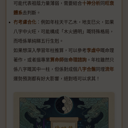
可能代表祖蔭力量薄弱，需要結合
十神分析
同
旺衰
體系
去判斷。
冇考慮合化
：例如年柱天干乙木，地支巳火，如果
八字中火旺，可能構成「木火通明」嘅特殊格局，
而唔係單純睇五行生剋。
如果想深入學習年柱推算，可以參考
李虛中
嘅命理
著作，或者搵專業
算命師
做
命理諮詢
。年柱雖然只
係八字嘅其中一柱，但係對成個
八字合盤
同埋
流年
運勢預測都有好大影響，絕對唔可以求其！