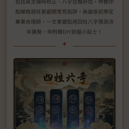
包括真太陽時校正、八字合婚評估，仲教你
點睇格局旺衰避開常見陷阱。無論係初學定
專業命理師，一文掌握點用四柱八字預測流
年運勢，仲附贈DIY排盤小貼士！