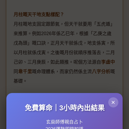
月柱嘅天干地支點樣配？
月柱嘅地支固定跟節氣，但天干就要用「五虎遁」
來推算。例如2026年係乙巳年，根據「乙庚之歲
戊為頭」嘅口訣，正月天干就係戊，地支係寅，所
以月柱就係戊寅。之後嘅月份就順序推落去，二月
己卯、三月庚辰，如此類推。呢個方法源自
李虛中
同
韋千里
嘅命理體系，而家仍然係主流
八字分析
嘅
基礎。
點解月柱咁重要？
×
免費算命｜3小時內出結果
月柱代表一個人嘅「提綱」，即係成個命局嘅框
架。
命理諮詢
時，
喜用神
好多時都係從月柱嘅五行
玄燊師傅親自占卜
強弱來判斷。例如月柱係火旺，而八字入面金弱，