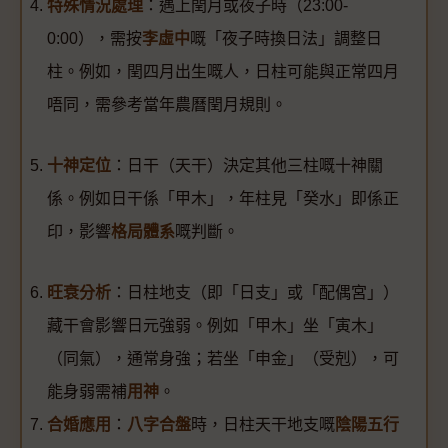
特殊情況處理
：遇上閏月或夜子時（23:00-
0:00），需按
李虛中
嘅「夜子時換日法」調整日
柱。例如，閏四月出生嘅人，日柱可能與正常四月
唔同，需參考當年農曆閏月規則。
十神定位
：日干（天干）決定其他三柱嘅十神關
係。例如日干係「甲木」，年柱見「癸水」即係正
印，影響
格局體系
嘅判斷。
旺衰分析
：日柱地支（即「日支」或「配偶宮」）
藏干會影響日元強弱。例如「甲木」坐「寅木」
（同氣），通常身強；若坐「申金」（受剋），可
能身弱需補
用神
。
合婚應用
：
八字合盤
時，日柱天干地支嘅
陰陽五行