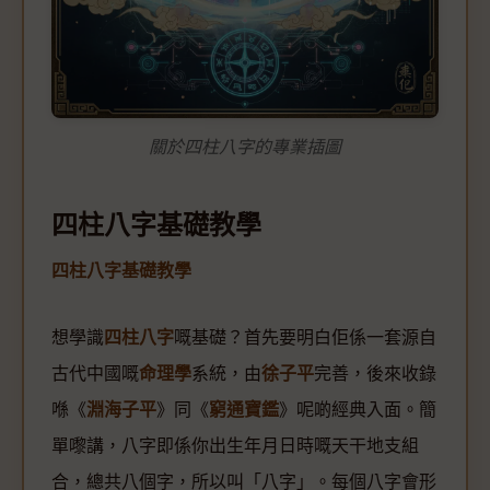
關於四柱八字的專業插圖
四柱八字基礎教學
四柱八字基礎教學
想學識
四柱八字
嘅基礎？首先要明白佢係一套源自
古代中國嘅
命理學
系統，由
徐子平
完善，後來收錄
喺《
淵海子平
》同《
窮通寶鑑
》呢啲經典入面。簡
單嚟講，八字即係你出生年月日時嘅天干地支組
合，總共八個字，所以叫「八字」。每個八字會形