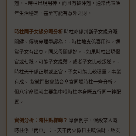
剋。 - 時柱出現用神，而且冇被沖剋，通常代表晚
年生活穩定，甚至可能有意外之財。
時柱同子女緣分嘅分析
時柱亦係判斷子女緣分嘅
關鍵。傳統命理學認為： - 時柱地支係喜用神，通
常子女有出息，同父母關係好。 - 如果時柱出現傷
官或七殺，可能子女緣薄，或者子女比較叛逆。 -
時柱天干係正財或正官，子女可能比較穩重，事業
有成。 紫微鬥數會結合命宮同埋時柱一齊分析，
但八字命理就主要集中喺時柱本身嘅五行同十神配
置。
實例分析：時柱點樣睇？
舉個例子，假設某人嘅
時柱係「丙申」： - 天干丙火係日主嘅偏財，地支