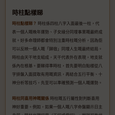
時柱點樣睇
時柱點樣睇？
時柱係四柱八字入面最後一柱，代
表一個人嘅晚年運勢、子女緣分同埋事業嘅最終成
就。好多命理師都會特別注重時柱嘅分析，因為佢
可以反映一個人嘅「歸宿」同埋人生嘅最終結局。
時柱由天干地支組成，天干代表外在表現，地支就
係內在根基。要睇得準時柱，首先要明白點樣從八
字排盤入面提取有用嘅資訊，再結合五行平衡、十
神分析等技巧，先至可以準確預測一個人嘅運勢。
時柱同喜用神嘅關係
時柱嘅五行屬性對判斷喜用
神好重要。例如，如果一個人嘅八字命盤顯示日主