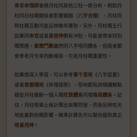
專業
命理師
會將月柱同其他三柱一齊分析，例如月
柱同日柱嘅關係會影響婚姻（
八字合婚
），月柱同
時柱嘅互動可能反映晚年運勢。另外，月柱嘅五行
如果同
命宮
或者
星宿神煞
有沖剋，可能會帶來特別
嘅際遇。
紫微鬥數
雖然同八字唔同體系，但兩者都
會參考月令來判斷格局，可見月柱嘅重要性。
如果想深入學習，可以參考
韋千里
嘅《八字提要》
或者
袁樹珊
嘅《命理探原》，佢哋都有詳細講解點
樣從月柱推斷一個人嘅
旺衰體系
同埋
格局體系
。記
住，月柱唔單止係計算出來嘅符號，而係反映咗天
地能量對你嘅影響，精準計算先可以幫你搵到真正
嘅
喜用神
！