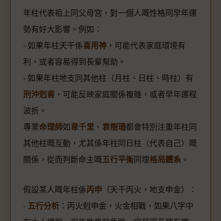
年柱代表祖上同父母宮，對一個人嘅性格同早年運
勢有好大影響。例如：
- 如果年柱天干係
喜用神
，可能代表家庭環境有
利，或者容易得到長輩幫助。
- 如果年柱地支同其他柱（月柱、日柱、時柱）有
刑沖剋害
，可能反映家庭關係複雜，或者早年運程
波折。
專業
命理師
如
韋千里
、
袁樹珊
都會特別注重年柱同
其他柱嘅互動，尤其係年柱同日柱（代表自己）嘅
關係，從而判斷命主嘅
五行平衡
同埋
格局體系
。
假設某人嘅年柱係
丙申
（天干丙火，地支申金）：
-
五行分析
：丙火剋申金，火金相戰，如果八字中