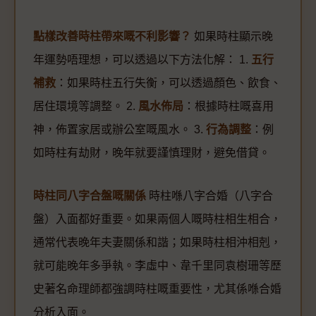
點樣改善時柱帶來嘅不利影響？
如果時柱顯示晚
年運勢唔理想，可以透過以下方法化解： 1.
五行
補救
：如果時柱五行失衡，可以透過顏色、飲食、
居住環境等調整。 2.
風水佈局
：根據時柱嘅喜用
神，佈置家居或辦公室嘅風水。 3.
行為調整
：例
如時柱有劫財，晚年就要謹慎理財，避免借貸。
時柱同八字合盤嘅關係
時柱喺八字合婚（八字合
盤）入面都好重要。如果兩個人嘅時柱相生相合，
通常代表晚年夫妻關係和諧；如果時柱相沖相剋，
就可能晚年多爭執。李虛中、韋千里同袁樹珊等歷
史著名命理師都強調時柱嘅重要性，尤其係喺合婚
分析入面。