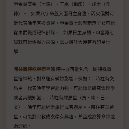
申金藏庚金（七殺）、壬水（偏印）、戊土（食
神）。 - 如果八字命盤入面日主身強，丙火偏財可
能代表晚年有投資運，申金嘅七殺就暗示子女可能
從事武職或紀律部隊。 - 如果日主身弱，申金嘅七
殺就可能係壓力來源，需要睇吓大運有冇印星化
解。
時柱嘅特殊星宿神煞
時柱亦可能包含一啲特殊嘅
星宿神煞，對命運有微妙影響。例如： - 時柱有文
昌星，代表晚年學習能力強，可能鍾意研究命理學
或者其他知識。 - 時柱有驛馬星（寅、申、巳、
亥），晚年可能經常旅行或者搬屋。 - 時柱有華蓋
星，可能對宗教或玄學有興趣，甚至成為算命師或
命理師。