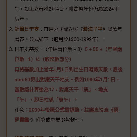
生，如果立春喺2月4日，咁農曆年份仍屬2024甲
辰年。
計算日干支
：可用公式或對照《
淵海子平
》嘅萬年
曆表。公式如下（適用於1900-1999年）：
日干支基數 =（年尾兩位數 + 3）
5 + 55 +（年尾兩
位數 - 1）/4（取整數部分）
再將基數加上當年1月1日到出生日嘅總天數，最後
mod60得出對應天干地支。例如1990年1月1日，
基數經計算後為37，對應天干「庚」、地支
「午」，即日柱係「庚午」。
注意
：2000年後嘅公式需調整，建議直接查《
窮
通寶鑑
*》附錄或專業排盤軟件。