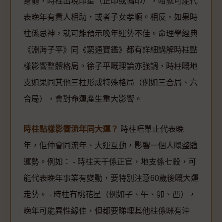
身弱，時柱出現印星（正印或偏印），咁就可能代
表晚年有貴人相助，或者子女孝順。相反，如果時
柱係忌神，就可能預示晚年運勢不佳。命理學經典
《淵海子平》同《窮通寶鑑》都有詳細講解時柱點
樣影響整體格局。徐子平嘅理論亦強調，時柱嘅地
支如果同其他三柱形成特殊格局（例如三合局、六
合局），會對命運產生重大影響。
時柱點樣影響流年同大運？
時柱唔單止代表晚
年，佢仲會同流年、大運互動，影響一個人嘅整體
運勢。例如： - 時柱天干係正官，地支係七殺，可
能代表晚年事業有變動，要特別注意60歲後嘅大運
走勢。 - 時柱有桃花星（例如子、午、卯、酉），
晚年可能異性緣佳，但都要睇埋其他柱係咪有沖