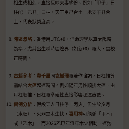
相生或相剋，直接反映夫妻緣份。例如「甲子」日
柱配「己丑」日柱，天干甲己合土，地支子丑合
土，代表默契度高。
時區忽略
：香港用UTC+8，但命理學以真太陽時
為準，尤其出生喺時區邊界（如新疆）嘅人，需校
正時間。
古籍參考
：
韋千里
同
袁樹珊
嘅著作強調，日柱推算
需結合
大運
起運時間。例如陽年男性順排大運，由
月柱順推，日柱嘅準確性直接影響起運歲數。
實例分析
：假設某人日柱係「丙火」但生於亥月
（水旺），火弱需木生扶，
喜用神
可能係「甲木」
或「乙木」，而2026乙巳年流年木火相助，運勢