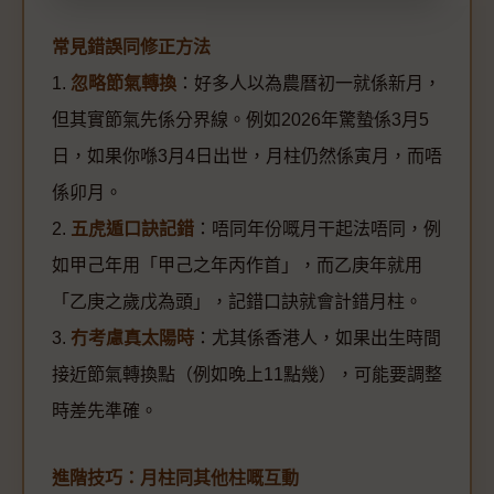
常見錯誤同修正方法
1.
忽略節氣轉換
：好多人以為農曆初一就係新月，
但其實節氣先係分界線。例如2026年驚蟄係3月5
日，如果你喺3月4日出世，月柱仍然係寅月，而唔
係卯月。
2.
五虎遁口訣記錯
：唔同年份嘅月干起法唔同，例
如甲己年用「甲己之年丙作首」，而乙庚年就用
「乙庚之歲戊為頭」，記錯口訣就會計錯月柱。
3.
冇考慮真太陽時
：尤其係香港人，如果出生時間
接近節氣轉換點（例如晚上11點幾），可能要調整
時差先準確。
進階技巧：月柱同其他柱嘅互動