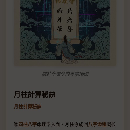
關於命理學的專業插圖
月柱計算秘訣
月柱計算秘訣
喺
四柱八字
命理學入面，月柱係成個
八字命盤
嘅核