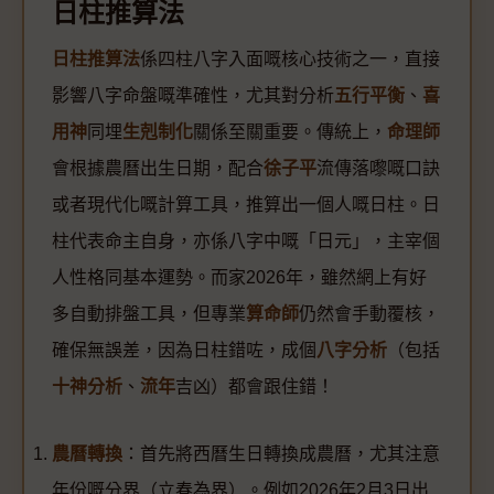
日柱推算法
日柱推算法
係四柱八字入面嘅核心技術之一，直接
影響八字命盤嘅準確性，尤其對分析
五行平衡
、
喜
用神
同埋
生剋制化
關係至關重要。傳統上，
命理師
會根據農曆出生日期，配合
徐子平
流傳落嚟嘅口訣
或者現代化嘅計算工具，推算出一個人嘅日柱。日
柱代表命主自身，亦係八字中嘅「日元」，主宰個
人性格同基本運勢。而家2026年，雖然網上有好
多自動排盤工具，但專業
算命師
仍然會手動覆核，
確保無誤差，因為日柱錯咗，成個
八字分析
（包括
十神分析
、
流年
吉凶）都會跟住錯！
農曆轉換
：首先將西曆生日轉換成農曆，尤其注意
年份嘅分界（立春為界）。例如2026年2月3日出