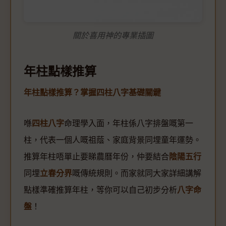
關於喜用神的專業插圖
年柱點樣推算
年柱點樣推算？掌握四柱八字基礎關鍵
喺
四柱八字
命理學入面，年柱係八字排盤嘅第一
柱，代表一個人嘅祖蔭、家庭背景同埋童年運勢。
推算年柱唔單止要睇農曆年份，仲要結合
陰陽五行
同埋
立春分界
嘅傳統規則。而家就同大家詳細講解
點樣準確推算年柱，等你可以自己初步分析
八字命
盤
！