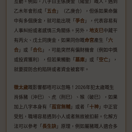
互動。例如，八字日主係庚金（陽金）嘅人，遇到
乙木年會形成「
五合
」（乙庚合），但係如果命盤
中有多個庚金，就可能出現「
爭合
」，代表容易有
人事糾紛或者感情三角關係。另外，
地支巳
中藏干
有丙火、戊土同庚金，如果同你嘅
命宮
產生「
六
合
」或「
合化
」，可能突然有偏財機會（例如中獎
或投資獲利），但若果觸動「
墓庫
」或「
空亡
」，
就要提防合約陷阱或者資金被套牢。
徵太歲
嘅影響都唔可以忽略！2026年犯太歲嘅生
肖係豬（沖巳）、虎（刑巳）、猴（破巳），如果
加上八字本身有「
孤官無輔
」或者「
十神
」中正官
受剋，職場容易遇到小人或者無故被扣薪。化解方
法可以參考「
長生訣
」原理，例如屬豬嘅人適合多