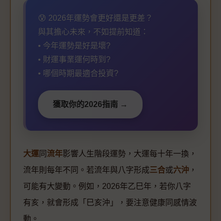
😰 2026年運勢會更好還是更差？
與其擔心未來，不如提前知道：
• 今年運勢是好是壞?
• 財運事業運何時到?
• 哪個時期最適合投資?
獲取你的2026指南 →
大運
同
流年
影響人生階段運勢，大運每十年一換，
流年則每年不同。若流年與八字形成
三合
或
六沖
，
可能有大變動。例如，2026年乙巳年，若你八字
有亥，就會形成「巳亥沖」，要注意健康同感情波
動。