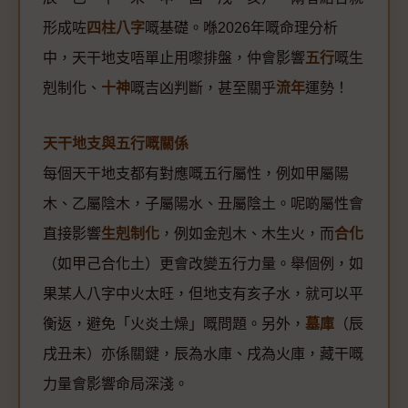
形成咗
四柱八字
嘅基礎。喺2026年嘅命理分析
中，天干地支唔單止用嚟排盤，仲會影響
五行
嘅生
剋制化、
十神
嘅吉凶判斷，甚至關乎
流年
運勢！
天干地支與五行嘅關係
每個天干地支都有對應嘅五行屬性，例如甲屬陽
木、乙屬陰木，子屬陽水、丑屬陰土。呢啲屬性會
直接影響
生剋制化
，例如金剋木、木生火，而
合化
（如甲己合化土）更會改變五行力量。舉個例，如
果某人八字中火太旺，但地支有亥子水，就可以平
衡返，避免「火炎土燥」嘅問題。另外，
墓庫
（辰
戌丑未）亦係關鍵，辰為水庫、戌為火庫，藏干嘅
力量會影響命局深淺。