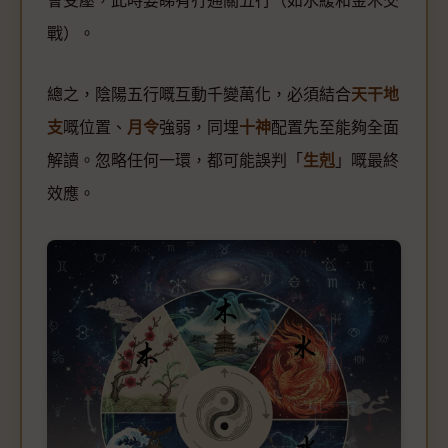
會受壓，此時要睇有冇通關五行（如水緩和金木交
戰）。
總之，陰陽五行嘅互動千變萬化，必須結合
天干地
支
嘅位置、
月令
強弱，同埋
十神
配置先至能夠全面
解讀。忽略任何一環，都可能誤判「
生剋
」嘅最終
效應。