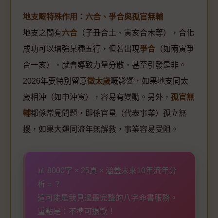
地支嘅特殊作用：六合、爭合與孤官無輔
地支之間有
六合
（子丑合土、寅亥合木等），合化
成功可以增強某種五行，但若出現
爭合
（如兩寅爭
合一亥），就會導致力量分散，甚至引發是非。
2026年要特別留意
徵太歲
嘅影響，如果地支同太
歲相沖（如申沖寅），容易有變動。另外，
孤官無
輔
都係常見問題，即係官星（代表事業）孤立無
援，如果大運同流年無解救，事業容易受阻。
📊 8000字 × 25頁 × 涵蓋未來10年流年分
析 = ？
這可能是我見過最完整的八字命書服務。
重點是：不準可退款！