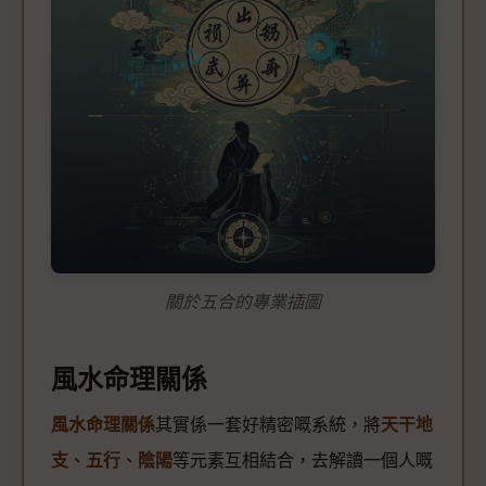
關於五合的專業插圖
風水命理關係
風水命理關係
其實係一套好精密嘅系統，將
天干地
支
、
五行
、
陰陽
等元素互相結合，去解讀一個人嘅