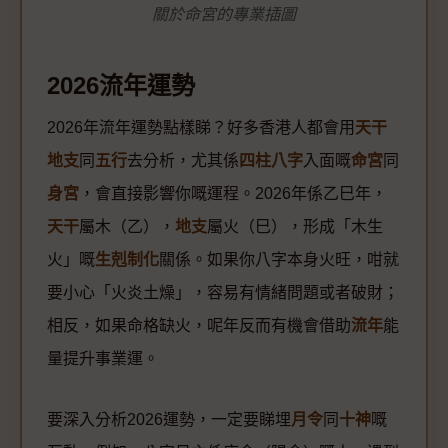
關於命宮的專業插圖
2026流年運勢
2026年流年運勢點樣睇？好多香港人都會用
天干
地支
同
五行
去分析，尤其係
四柱八字
入面嘅
命宮
同
身宮
，會直接影響你嘅運程。2026年係乙巳年，
天干
屬木（乙），
地支
屬火（巳），形成「木生
火」嘅
生剋制化
關係。如果你八字本身火旺，咁就
要小心「火炎土燥」，容易有情緒問題或者破財；
相反，如果命格缺火，呢年反而有機會借助
流年
能
量提升事業運。
要深入分析2026運勢，一定要睇埋
月令
同
十神
嘅