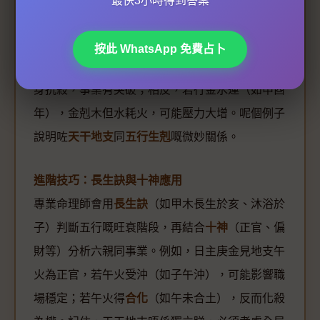
最快3小時得到答案
主係戊土，月令寅木（七殺）剋土，但年支子水
（財）生寅木，形成「殺旺身弱」。如果大運行至
按此 WhatsApp 免費占卜
火土（如2026年乙巳年，巳火生土），就可以幫
身抗殺，事業有突破；相反，若行金水運（如申酉
年），金剋木但水耗火，可能壓力大增。呢個例子
說明咗
天干地支
同
五行生剋
嘅微妙關係。
進階技巧：長生訣與十神應用
專業命理師會用
長生訣
（如甲木長生於亥、沐浴於
子）判斷五行嘅旺衰階段，再結合
十神
（正官、偏
財等）分析六親同事業。例如，日主庚金見地支午
火為正官，若午火受沖（如子午沖），可能影響職
場穩定；若午火得
合化
（如午未合土），反而化殺