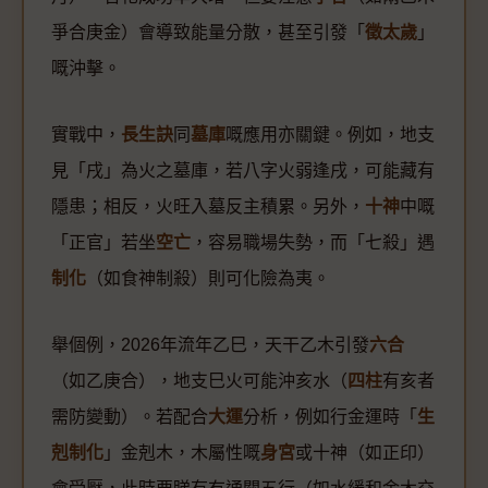
爭合庚金）會導致能量分散，甚至引發「
徵太歲
」
嘅沖擊。
實戰中，
長生訣
同
墓庫
嘅應用亦關鍵。例如，地支
見「戌」為火之墓庫，若八字火弱逢戌，可能藏有
隱患；相反，火旺入墓反主積累。另外，
十神
中嘅
「正官」若坐
空亡
，容易職場失勢，而「七殺」遇
制化
（如食神制殺）則可化險為夷。
舉個例，2026年流年乙巳，天干乙木引發
六合
（如乙庚合），地支巳火可能沖亥水（
四柱
有亥者
需防變動）。若配合
大運
分析，例如行金運時「
生
剋制化
」金剋木，木屬性嘅
身宮
或十神（如正印）