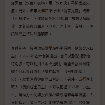
穿黑色（水色）衣物，用「水剋火」平衡太歲火
氣。另外，流年
大運
如果行到「傷官見官」或者
「七殺攻身」，建議避免2026年轉工或做大額借
貸，尤其係農曆四月（巳月）同十月（亥月），呢
段時間五行沖剋最明顯。
具體例子：假設你係
陰陽
命格中偏陰（例如癸水日
主），2026年乙木食神透出，創作或副業運勢會
特別強，可以利用「木火通明」嘅能量發展自媒
體；但若果命盤有「梟神奪食」（例如出現丁
火），就要注意健康同口舌是非。另外，
五行
喜土
嘅人（例如戊土日主），可以把握2026年「火生
土」嘅助力，例如投資房地產或進修專業技能，尤
其係秋天（金旺生水）後運勢會更穩定。最後提