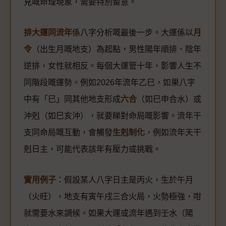
見嘅命理現象，需要特別留意。
排大運同流年
係八字分析嘅最後一步。大運係以
月
令
（出生月嘅地支）為起點，男性陽年順排、陰年
逆排，女性就相反。每個大運管十年，影響人生不
同階段嘅運勢。例如2026年流年乙巳，如果八字
中有「巳」同其他地支形成
六合
（如巳申合水）或
沖剋（如巳亥沖），就要睇對命局嘅影響。流年干
支同命局嘅互動，會觸發
生剋制化
，例如流年天干
剋日主，可能代表該年有壓力或挑戰。
實用例子
：假設某人八字日主是丙火，生於午月
（火旺），地支有寅午戌三合火局，火勢極強，咁
就需要水來調候。如果大運或流年遇到壬水（陽