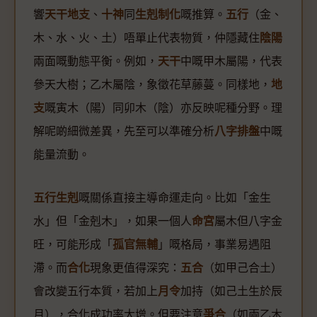
響
天干地支
、
十神
同
生剋制化
嘅推算。
五行
（金、
木、水、火、土）唔單止代表物質，仲隱藏住
陰陽
兩面嘅動態平衡。例如，
天干
中嘅甲木屬陽，代表
參天大樹；乙木屬陰，象徵花草藤蔓。同樣地，
地
支
嘅寅木（陽）同卯木（陰）亦反映呢種分野。理
解呢啲細微差異，先至可以準確分析
八字排盤
中嘅
能量流動。
五行生剋
嘅關係直接主導命運走向。比如「金生
水」但「金剋木」，如果一個人
命宮
屬木但八字金
旺，可能形成「
孤官無輔
」嘅格局，事業易遇阻
滯。而
合化
現象更值得深究：
五合
（如甲己合土）
會改變五行本質，若加上
月令
加持（如己土生於辰
月），合化成功率大增。但要注意
爭合
（如兩乙木