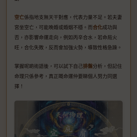
空亡
係指地支無天干對應，代表力量不足。若夫妻
宮坐空亡，可能晚婚或婚姻不穩。而
合化
成功與
否，亦影響命運走向，例如丙辛合水，若命局火
旺，合化失敗，反而會加強火勢，導致性格急躁。
掌握呢啲術語後，可以試下自己
排盤
分析，但記住
命理只係參考，真正嘅命運仲要睇個人努力同選
擇！