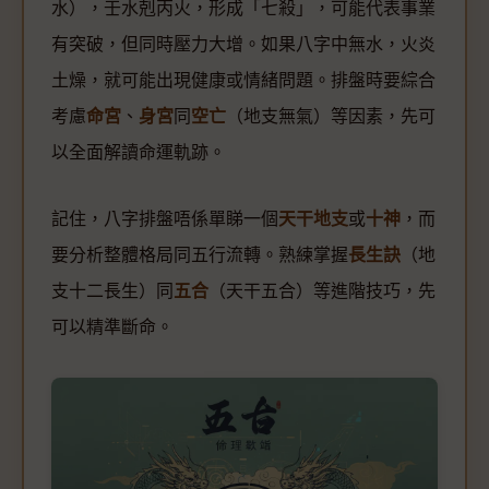
水），壬水剋丙火，形成「七殺」，可能代表事業
有突破，但同時壓力大增。如果八字中無水，火炎
土燥，就可能出現健康或情緒問題。排盤時要綜合
考慮
命宮
、
身宮
同
空亡
（地支無氣）等因素，先可
以全面解讀命運軌跡。
記住，八字排盤唔係單睇一個
天干地支
或
十神
，而
要分析整體格局同五行流轉。熟練掌握
長生訣
（地
支十二長生）同
五合
（天干五合）等進階技巧，先
可以精準斷命。