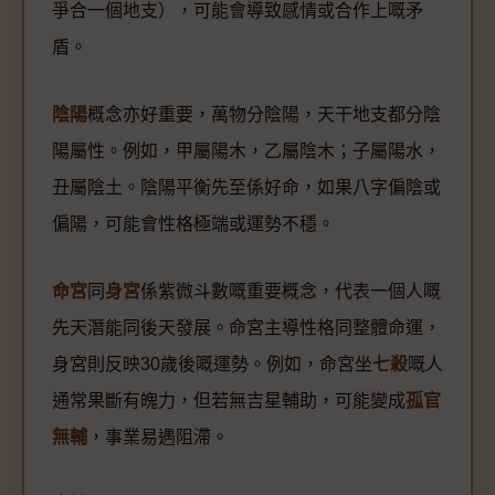
爭合一個地支），可能會導致感情或合作上嘅矛
盾。
陰陽
概念亦好重要，萬物分陰陽，天干地支都分陰
陽屬性。例如，甲屬陽木，乙屬陰木；子屬陽水，
丑屬陰土。陰陽平衡先至係好命，如果八字偏陰或
偏陽，可能會性格極端或運勢不穩。
命宮
同
身宮
係紫微斗數嘅重要概念，代表一個人嘅
先天潛能同後天發展。命宮主導性格同整體命運，
身宮則反映30歲後嘅運勢。例如，命宮坐
七殺
嘅人
通常果斷有魄力，但若無吉星輔助，可能變成
孤官
無輔
，事業易遇阻滯。