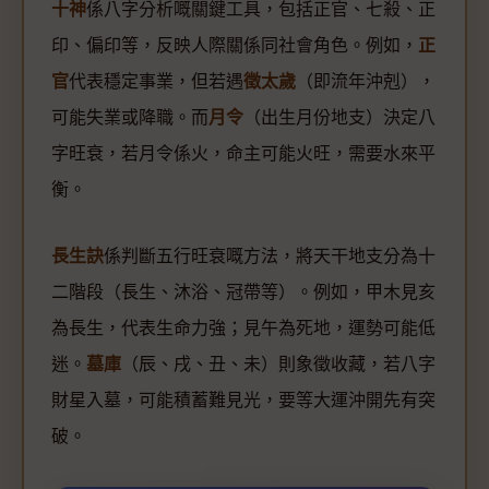
十神
係八字分析嘅關鍵工具，包括正官、七殺、正
印、偏印等，反映人際關係同社會角色。例如，
正
官
代表穩定事業，但若遇
徵太歲
（即流年沖剋），
可能失業或降職。而
月令
（出生月份地支）決定八
字旺衰，若月令係火，命主可能火旺，需要水來平
衡。
長生訣
係判斷五行旺衰嘅方法，將天干地支分為十
二階段（長生、沐浴、冠帶等）。例如，甲木見亥
為長生，代表生命力強；見午為死地，運勢可能低
迷。
墓庫
（辰、戌、丑、未）則象徵收藏，若八字
財星入墓，可能積蓄難見光，要等大運沖開先有突
破。