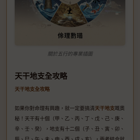
關於五行的專業插圖
天干地支全攻略
天干地支全攻略
如果你對命理有興趣，就一定要搞清
天干地支
嘅奧
秘！天干有十個（甲、乙、丙、丁、戊、己、庚、
辛、壬、癸），地支有十二個（子、丑、寅、卯、
辰、巳、午、未、申、酉、戌、亥），兩者結合就