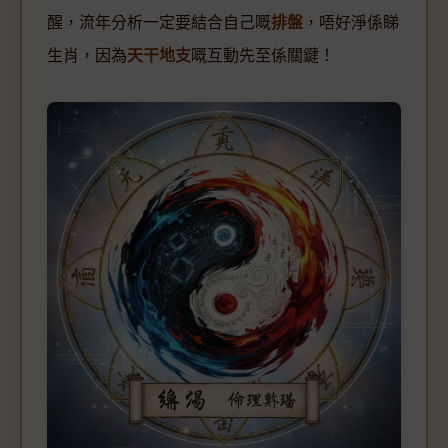
醒，流年分析一定要結合自己嘅
排盤
，唔好淨係睇
生肖，因為
天干地支
嘅互動先至係關鍵！