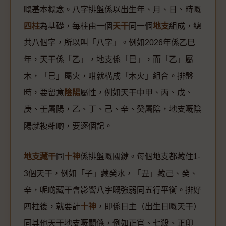
嘅基本概念。八字排盤係以出生年、月、日、時嘅
四柱
為基礎，每柱由一個
天干
同一個
地支
組成，總
共八個字，所以叫「八字」。例如2026年係乙巳
年，天干係「乙」，地支係「巳」，而「乙」屬
木，「巳」屬火，咁就構成「木火」組合。排盤
時，要留意
陰陽
屬性，例如天干中甲、丙、戊、
庚、壬屬陽，乙、丁、己、辛、癸屬陰，地支嘅陰
陽就複雜啲，要逐個記。
地支藏干
同
十神
係排盤嘅關鍵。每個地支都藏住1-
3個天干，例如「子」藏癸水，「丑」藏己、癸、
辛，呢啲藏干會影響八字嘅強弱同五行平衡。排好
四柱後，就要計
十神
，即係日主（出生日嘅天干）
同其他天干地支嘅關係，例如正官、七殺、正印