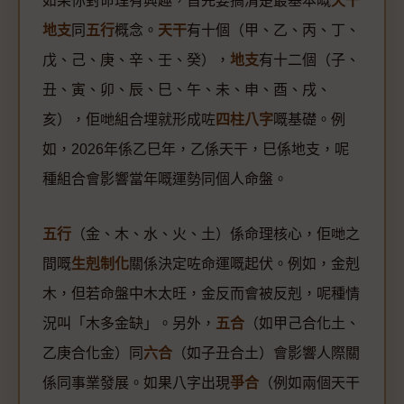
如果你對命理有興趣，首先要搞清楚最基本嘅
天干
地支
同
五行
概念。
天干
有十個（甲、乙、丙、丁、
戊、己、庚、辛、壬、癸），
地支
有十二個（子、
丑、寅、卯、辰、巳、午、未、申、酉、戌、
亥），佢哋組合埋就形成咗
四柱八字
嘅基礎。例
如，2026年係乙巳年，乙係天干，巳係地支，呢
種組合會影響當年嘅運勢同個人命盤。
五行
（金、木、水、火、土）係命理核心，佢哋之
間嘅
生剋制化
關係決定咗命運嘅起伏。例如，金剋
木，但若命盤中木太旺，金反而會被反剋，呢種情
況叫「木多金缺」。另外，
五合
（如甲己合化土、
乙庚合化金）同
六合
（如子丑合土）會影響人際關
係同事業發展。如果八字出現
爭合
（例如兩個天干