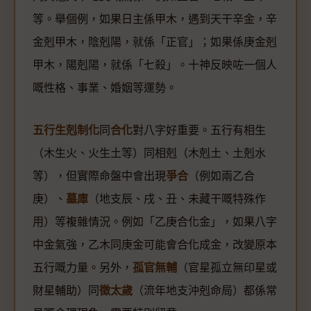
等。舉個例，如果日主係甲木，遇到天干辛金，辛
金剋甲木，陰剋陽，就係「正官」；如果係庚金剋
甲木，陽剋陽，就係「七殺」。十神反映咗一個人
嘅性格、事業、婚姻等運勢。
五行生剋制化
同
合化
對八字好重要。五行有相生
（木生火、火生土等）同相剋（木剋土、土剋水
等），但實際命盤中會出現
爭合
（例如兩乙合
庚）、
墓庫
（地支辰、戌、丑、未藏干嘅特殊作
用）等複雜情況。例如「乙庚合化金」，如果八字
中金氣強，乙木同庚金可能會合化成金，改變原本
五行嘅力量。另外，
孤官無輔
（官星孤立無印星或
財星輔助）同
徵太歲
（流年地支沖剋命局）都係常