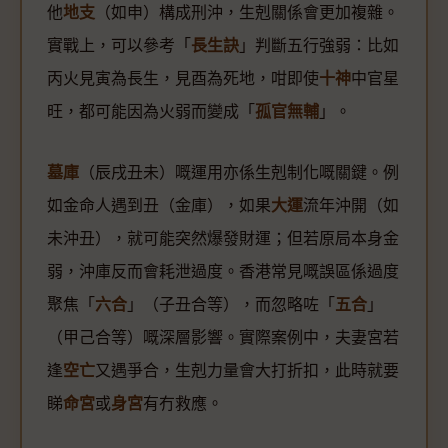
他
地支
（如申）構成刑沖，生剋關係會更加複雜。
實戰上，可以參考「
長生訣
」判斷五行強弱：比如
丙火見寅為長生，見酉為死地，咁即使
十神
中官星
旺，都可能因為火弱而變成「
孤官無輔
」。
墓庫
（辰戌丑未）嘅運用亦係生剋制化嘅關鍵。例
如金命人遇到丑（金庫），如果
大運
流年沖開（如
未沖丑），就可能突然爆發財運；但若原局本身金
弱，沖庫反而會耗泄過度。香港常見嘅誤區係過度
聚焦「
六合
」（子丑合等），而忽略咗「
五合
」
（甲己合等）嘅深層影響。實際案例中，夫妻宮若
逢
空亡
又遇爭合，生剋力量會大打折扣，此時就要
睇
命宮
或
身宮
有冇救應。