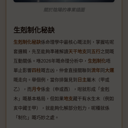
關於陰陽的專業插圖
生剋制化秘訣
生剋制化秘訣
係命理學中最核心嘅法則，掌握咗呢
套邏輯，先至能夠準確解讀
天干地支
同
五行
之間嘅
互動關係。喺2026年嘅命理分析中，
生剋制化
唔
單止影響
四柱
嘅吉凶，仲會直接關聯到
流年
同
大運
嘅走向。舉個例，當你排盤見到
日主
屬木（甲或
乙），而
月令
係金（申或酉），咁就形成「金剋
木」嘅基本格局，但如果
地支
藏干有水生木（例如
亥中藏壬甲），就能夠化解部分剋力，呢種就係
「制化」嘅巧妙之處。