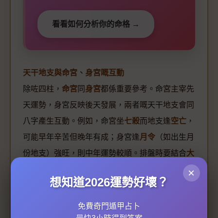
看看如何分析你的命格 →
天干地支與命宮、身宮嘅互動
除咗四柱，
命宮
同
身宮
都係重要參考。命宮主宰先
天運勢，身宮反映後天發展，兩者嘅天干地支會同
八字產生互動。例如，命宮坐
七殺
而地支逢
空亡
，
可能早年辛苦但晚年有成；身宮逢
月令
（如出生月
份地支）強旺，則中年運勢較順。排盤時要結合
大
運
同
流年
，先可以準確預測吉凶。
×
想知道2026運勢好壞？
實例分析：點樣睇天干地支嘅生剋？
免費奇門遁甲占卜
假設某人八字係「甲子、丙寅、戊辰、庚申」，日