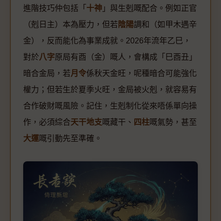
進階技巧仲包括「
十神
」與生剋嘅配合。例如正官
（剋日主）本為壓力，但若
陰陽
調和（如甲木遇辛
金），反而能化為事業成就。2026年流年乙巳，
對於
八字
原局有酉（金）嘅人，會構成「巳酉丑」
暗合金局，若
月令
係秋天金旺，呢種暗合可能強化
權力；但若生於夏季火旺，金局被火剋，就容易有
合作破財嘅風險。記住，生剋制化從來唔係單向操
作，必須綜合
天干地支
嘅藏干、
四柱
嘅氣勢，甚至
大運
嘅引動先至準確。