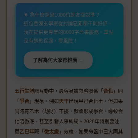
🌟 為什麼超過1000位網友都說準？
這位香港玄學家從討論區累積千則好評，
現在提供更專業的8000字命書服務。重點
是有退款保證，零風險！
了解為何大家都推薦 →
五行生剋
嘅互動中，最容易被忽略嘅係「
合化
」同
「
爭合
」現象。例如
天干
出現甲己合化土，但如果
同時有乙木（劫財）干擾，就會形成爭合，導致合
化唔徹底，甚至引發人事糾紛。2026年特別要注
意
乙巳年
嘅「
徵太歲
」效應，如果命盤中巳火同其