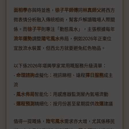
面相學
亦與時並進，
徐子平師傅
同
林真師父
將西方
微表情分析融入傳統相術，幫客戶解讀職場人際關
係。而
徐子平
則專注「動態風水」，主張根據每年
流年運勢
調整
陽宅風水
佈局，例如2026年正東位
宜放流水裝置，但西北方就要避免紅色物品。
以下係2026年堪輿學家常用嘅服務升級清單：
-
命理諮詢
虛擬化：視訊睇相、遠程
擇日服務
成主
流
-
風水佈局
智能化：用感應器監測屋內氣場流動
-
運程預測
精細化：按月份甚至星期提供
改運
建議
值得一提嘅係，
陰宅風水
需求亦大增，尤其係移民