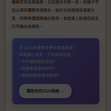
催桃花
等改運服務，尤其適合年輕一族。而
徐子平
就以
流年運勢
預測聞名，每年出版嘅運程書都大
賣，佢嘅
命理諮詢
偏向實用，會教客人點樣透過
五
行平衡
改善運勢。
😰 2026年運勢會更好還是更差？
與其擔心未來，不如提前知道：
• 今年運勢是好是壞?
• 財運事業運何時到?
• 哪個時期最適合投資?
獲取你的2026指南 →