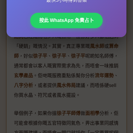
最快3小時得到答案
不硬銷玄學產品承諾
按此 WhatsApp 免費占卜
喺2026年嘅香港，搵
堪輿學家
或者
玄學家
做
命理
諮詢
已經成為唔少人嘅日常，但係好多人都怕遇到
「硬銷」嘅情況。其實，真正專業嘅
風水師
或
算命
師
，好似
徐子平
、
徐子平
、
徐子平
呢啲知名師傅，
通常都會以客人嘅實際需求為先，而唔會一味推銷
玄學產品
。佢哋嘅服務重點係幫你分析
流年運勢
、
八字分析
，或者提供
風水佈局
建議，而唔係硬sell
你買水晶、符咒或者風水擺設。
舉個例子，如果你搵
徐子平師傅
做
面相學
分析，佢
可能會根據你嘅五官特徵同氣色，畀出事業同感情
方面嘅建議，而唔會一開口就話你「一定要買呢個