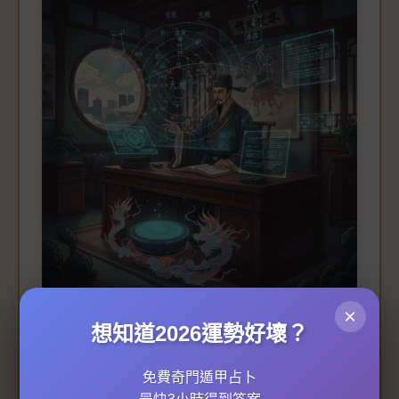
×
關於紫微鬥數的專業插圖
想知道2026運勢好壞？
免費奇門遁甲占卜
不硬銷玄學產品承諾