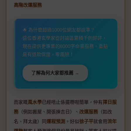
高階改運服務
🌟 為什麼超過1000位網友都說準？
這位香港玄學家從討論區累積千則好評，
現在提供更專業的8000字命書服務。重點
是有退款保證，零風險！
了解為何大家都推薦 →
而家嘅
風水學
已經唔止係擺嘢咁簡單，仲有
擇日服
務
（例如搬屋、開張揀吉日）、
改運服務
（如改
名、拜太歲）同
運程預測
。好似
徐子平
就會用
流年