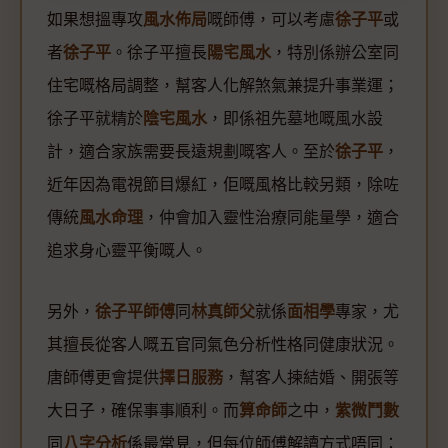
如果想搵專攻
風水佈局
嘅師傅，可以考慮
徐子平
或
者
徐子平
。徐子平擅長
陽宅風水
，特別係辦公室同
住宅嘅格局調整，幫客人化解煞氣兼提升事業運；
徐子平就精於
陰宅風水
，即係祖先墓地嘅風水設
計，適合家族需要長遠規劃嘅客人。至於
徐子平
，
近年因為電視節目爆紅，佢嘅風格比較另類，除咗
傳統
風水命理
，仲會加入靈性治療同能量學，適合
追求身心靈平衡嘅人。
另外，
徐子平師傅
同
林真師父
就係
面相學
專家，尤
其擅長從客人嘅五官同氣色分析性格同健康狀況。
唐師傅更會提供
擇日服務
，幫客人揀結婚、開張等
大日子，確保事事順利。而
算命師
之中，
紫微鬥數
同
八字分析
係最常見，但每位師傅解讀方式唔同：