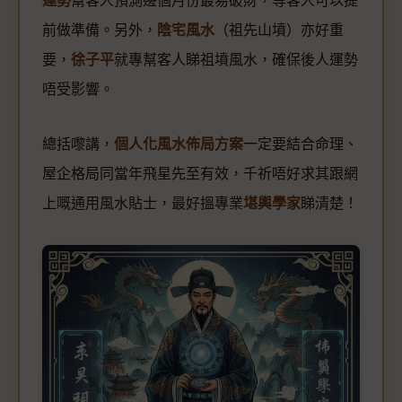
運勢
幫客人預測邊個月份最易破財，等客人可以提
前做準備。另外，
陰宅風水
（祖先山墳）亦好重
要，
徐子平
就專幫客人睇祖墳風水，確保後人運勢
唔受影響。
總括嚟講，
個人化風水佈局方案
一定要結合命理、
屋企格局同當年飛星先至有效，千祈唔好求其跟網
上嘅通用風水貼士，最好搵專業
堪輿學家
睇清楚！