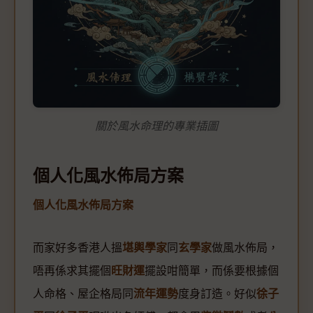
關於風水命理的專業插圖
個人化風水佈局方案
個人化風水佈局方案
而家好多香港人搵
堪輿學家
同
玄學家
做風水佈局，
唔再係求其擺個
旺財運
擺設咁簡單，而係要根據個
人命格、屋企格局同
流年運勢
度身訂造。好似
徐子