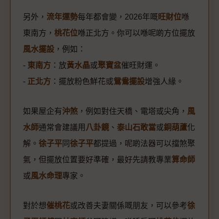
另外，
流年運勢
每年都會變，2026年嘅
旺財位
喺
東南方，
桃花位
喺正北方。你可以喺呢啲方位擺放
風水擺設
，例如：
-
東南方
：放
黃水晶
或
聚寶盆
催旺財運。
-
正北方
：擺放粉色鮮花或
鴛鴦擺設
增強人緣。
如果屋企有
沖煞
，例如對住天橋、電塔或尖角，
風
水師
通常會建議用
八卦鏡
、
泰山石敢當
或
銅葫蘆
化
解。
徐子平
同
徐子平
都提過，呢啲法器可以擋煞聚
氣，但擺放位置要好準確，最好先請教專業
算命師
或
風水命理
專家。
對於想
催桃花
或改善夫妻關係嘅朋友，可以參考
徐