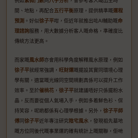
例如
紫微鬥數
同
八字分析
，會參考客人嘅出生時
間、地點，再配合
五行平衡
原理，提供精準嘅
運程
預測
。好似
徐子平
咁，佢近年就推出咗AI輔助嘅
命
理諮詢
服務，用大數據分析客人嘅命格，準確度比
傳統方法更高。
而家嘅
風水師
亦會用科學角度解釋風水原理，例如
徐子平
就經常強調，
旺財運
嘅擺設其實同環境心理
學有關，適當嘅光線同空間規劃真係可以提升工作
效率。至於
催桃花
，
徐子平
就建議唔好只係擺粉水
晶，反而要從個人氣場入手，例如多着鮮色衫、保
持笑容，呢啲都係有心理學根據。另外，
徐子平師
傅
同
徐子平
近年專注研究
陰宅風水
，發現祖先墓地
嘅方位同後代嘅事業運的確有統計上嘅關聯，佢哋