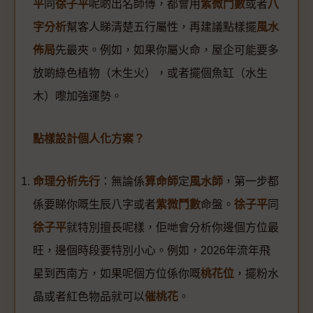
平
同
徐子平
呢啲出名師傅，都會用
紫微鬥數
或者
八
字分析
幫客人睇清楚五行屬性，再建議點樣擺
風水
佈局
先最夾。例如，如果你屬火命，屋企可能要多
放啲綠色植物（木生火），或者擺個魚缸（水生
木）嚟加強運勢。
點樣設計個人化方案？
命理分析先行
：無論係
算命師
定
風水師
，第一步都
係要睇你嘅生辰八字或者
紫微鬥數
命盤。
徐子平
同
徐子平
就特別擅長呢樣，佢哋會分析你邊個方位最
旺，邊個時段要特別小心。例如，2026年流年飛
星到西南方，如果呢個方位係你嘅
桃花位
，擺粉水
晶或者紅色物品就可以
催桃花
。