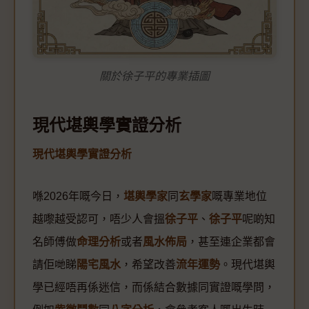
關於徐子平的專業插圖
現代堪輿學實證分析
現代堪輿學實證分析
喺2026年嘅今日，
堪輿學家
同
玄學家
嘅專業地位
越嚟越受認可，唔少人會搵
徐子平
、
徐子平
呢啲知
名師傅做
命理分析
或者
風水佈局
，甚至連企業都會
請佢哋睇
陽宅風水
，希望改善
流年運勢
。現代堪輿
學已經唔再係迷信，而係結合數據同實證嘅學問，