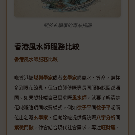
關於玄學家的專業插圖
香港風水師服務比較
香港風水師服務比較
喺香港搵
堪輿學家
或者
玄學家
睇風水、算命，選擇
多到眼花繚亂，但每位師傅嘅專長同服務範圍都唔
同。如果想揀啱自己需求嘅
風水師
，就要了解清楚
佢哋嘅強項同收費模式。例如
徐子平
同
徐子平
呢兩
位出名嘅
玄學家
，佢哋除咗提供傳統嘅
八字分析
同
紫微鬥數
，仲會結合現代社會需求，專注
旺財運
、