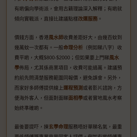
有啲偏向學術派，會用古籍理論深入解釋；有啲就
傾向實戰派，直接比建議點樣
改運服務
。
價錢方面，香港
風水師
收費差距好大，由幾百蚊到
幾萬蚊一次都有。一般
命理分析
（例如睇八字）收
費平啲，大概$800-$2000；但如果要上門睇
風水
學
佈局，尤其係商業項目，收費可能過萬。建議預
約前先問清楚服務範圍同報價，避免誤會。另外，
而家好多師傅提供線上
運程預測
或者影片諮詢，方
便海外客人，但面對面睇
面相學
或者實地風水考察
始終準確啲。
最後要提吓，揀
玄學命理
服務唔好單睇名氣，最重
要係師傅嘅專業背景同客人評價。例如有啲師傅專