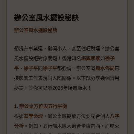
辦公室風水擺設秘訣
辦公室風水擺設秘訣
想提升事業運、避開小人，甚至催旺財運？辦公室
風水擺設絕對係關鍵！香港知名
堪輿學家
如
徐子
平
、
徐子平
同
徐子平
都強調，辦公室嘅
風水佈局
直
接影響工作表現同人際關係。以下就分享幾個實用
秘訣，等你可以喺2026年順風順水！
1. 辦公桌方位與五行平衡
根據
玄學命理
，辦公桌嘅擺放方位要配合個人
八字
分析
。例如，五行屬木嘅人適合坐東向西，而屬火