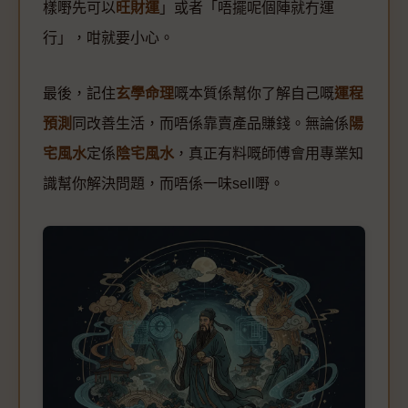
樣嘢先可以
旺財運
」或者「唔擺呢個陣就冇運
行」，咁就要小心。
最後，記住
玄學命理
嘅本質係幫你了解自己嘅
運程
預測
同改善生活，而唔係靠賣產品賺錢。無論係
陽
宅風水
定係
陰宅風水
，真正有料嘅師傅會用專業知
識幫你解決問題，而唔係一味sell嘢。