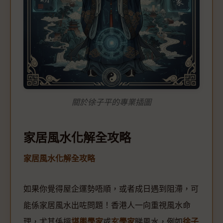
關於徐子平的專業插圖
家居風水化解全攻略
家居風水化解全攻略
如果你覺得屋企運勢唔順，或者成日遇到阻滯，可
能係家居風水出咗問題！香港人一向重視風水命
理，尤其係搵
堪輿學家
或
玄學家
睇風水，例如
徐子