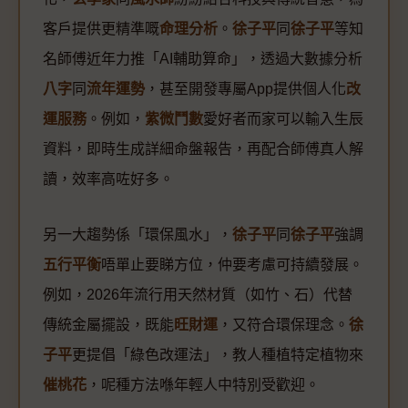
客戶提供更精準嘅
命理分析
。
徐子平
同
徐子平
等知
名師傅近年力推「AI輔助算命」，透過大數據分析
八字
同
流年運勢
，甚至開發專屬App提供個人化
改
運服務
。例如，
紫微鬥數
愛好者而家可以輸入生辰
資料，即時生成詳細命盤報告，再配合師傅真人解
讀，效率高咗好多。
另一大趨勢係「環保風水」，
徐子平
同
徐子平
強調
五行平衡
唔單止要睇方位，仲要考慮可持續發展。
例如，2026年流行用天然材質（如竹、石）代替
傳統金屬擺設，既能
旺財運
，又符合環保理念。
徐
子平
更提倡「綠色改運法」，教人種植特定植物來
催桃花
，呢種方法喺年輕人中特別受歡迎。