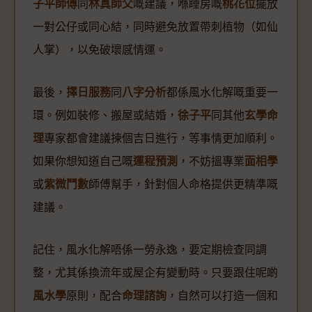
子平師傅
同
林真師父
嘅建議，喺睡房嘅
桃花位
擺放
一對公仔或同心結，同時避免放置帶刺植物（如仙
人掌），以免破壞感情運。
最後，
擇日服務
同
八字分析
都係風水化解嘅重要一
環。例如裝修、搬屋或結婚，
徐子平
同其他
玄學命
理
專家都會建議揀個吉日進行，等事情更加順利。
如果你想知道自己嘅
運程預測
，不妨搵專業
面相學
或
紫微鬥數
師傅幫手，針對個人命格提供更精準嘅
建議。
記住，風水化解唔係一勞永逸，要定期檢查同調
整，尤其係換流年或屋企有變動時。只要跟住呢啲
風水學
原則，配合
命理諮詢
，自然可以打造一個和