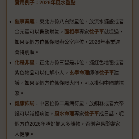
實用例子：2026年風水重點
催事業運
：東北方係八白財星位，放流水擺設或者
金元寶可以帶動財氣。
面相學
專家
徐子平
就提過，
如果呢個方位係你嘅辦公室座位，2026年事業運
會特別順。
化是非星
：正北方係三碧是非位，擺紅色地毯或者
紫色物品可以化解小人。
玄學命理
師傅
徐子平
建
議，如果呢個方位係你嘅大門，可以掛個中國結擋
煞。
健康佈局
：中宮位係二黑病符星，放銅器或者六帝
錢可以減輕病氣。
風水命理
專家
徐子平
成日話，呢
個方位2026年唔好擺太多雜物，否則容易影響家
人健康。