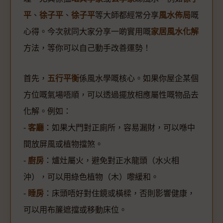
平
、
徐子平
、
徐子平
等大師都經常分享
風水佈局
嘅
心得。今次就同大家分享一啲實用嘅
家居風水化解
方法，等你可以自己動手改善運勢！
首先，
五行平衡
係風水學嘅核心。如果你屋企某個
方位嘅氣場唔順，可以透過擺放相應屬性嘅物品去
化解。例如：
-
客廳
：如果大門對正廁所，容易漏財，可以喺中
間放屏風或植物擋煞。
-
廚房
：爐灶屬火，避免對正水龍頭（水火相
沖），可以用綠色植物（木）嚟緩和。
-
睡房
：床頭唔好對住鏡或橫樑，否則影響健康，
可以用布簾遮擋或移動床位。