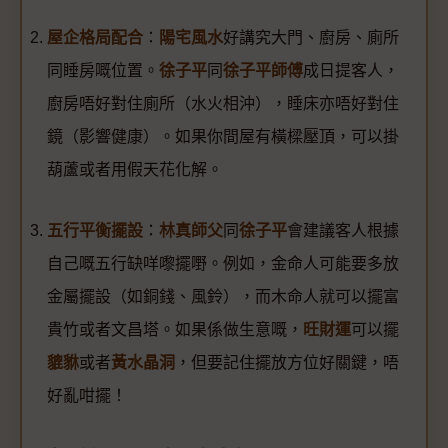
屋企格局配合
：
陽宅風水
好講究大門、廚房、廁所
同睡房嘅位置。
徐子平
同
徐子平師傅
成日提客人，
廚房唔好對住廁所（水火相沖），睡床亦唔好對住
鏡（影響健康）。如果你間屋有橫樑壓頂，可以掛
葫蘆或者用假天花化解。
五行平衡擺設
：
林真師父
同
徐子平
會建議客人根據
自己嘅五行缺咩嚟擺嘢。例如，金命人可能要多放
金屬擺設（如銅錢、風鈴），而木命人就可以擺富
貴竹或者文昌塔。如果係做生意嘅，
旺財運
可以擺
貔貅
或者
黃水晶洞
，但要記住擺放方位好關鍵，唔
好亂咁擺！