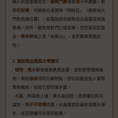
嘅人則宜坐南向北。
紫微鬥數
專家
徐子平
建議，若
想
旺財運
，可將辦公桌擺喺「明財位」（通常係大
門對角線位置），並擺放綠色植物或水晶擺設增強
氣場。另外，避免背對門口或走廊，否則易招惹是
非，
算命師
稱之為「無靠山」，會影響事業穩定
性。
2. 擺設物品嘅風水學講究
-
植物
：
風水師
普遍推薦黃金葛、發財樹等闊葉植
物，有助
催桃花
同化解煞氣，但切忌擺放仙人掌等
帶刺植物，容易引發同事矛盾。
-
水晶
：粉晶助人緣，黃水晶招財，而黑曜石則可
擋煞。
徐子平師傅
提醒，水晶擺放前最好用鹽水淨
化，並定期曬月光保持能量。