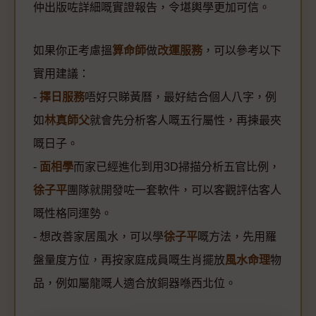
仲出版咗詳細嘅實證報告，令堪輿學更加可信。
如果你正考慮搵
算命師
做
改運服務
，可以參考以下
實用建議：
-
擇日服務
唔好只睇黃曆，最好結合個人八字，例
如
林真師父
就會先分析客人嘅五行屬性，再揀最夾
嘅日子。
-
面相學
而家已經進化到用3D掃描分析五官比例，
徐子平
團隊就開發咗一套軟件，可以客觀評估客人
嘅性格同運勢。
- 想改善家居風水，可以學
徐子平
嘅方法，先用羅
盤量度方位，再按家庭成員嘅生肖擺放
風水命理
物
品，例如屬龍嘅人適合放銅器喺西北位。