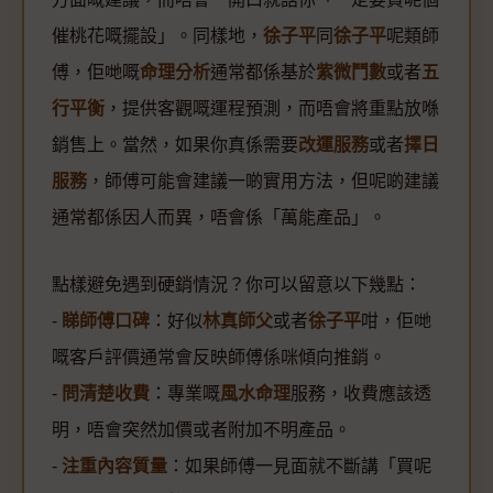
催桃花嘅擺設」。同樣地，
徐子平
同
徐子平
呢類師
傅，佢哋嘅
命理分析
通常都係基於
紫微鬥數
或者
五
行平衡
，提供客觀嘅運程預測，而唔會將重點放喺
銷售上。當然，如果你真係需要
改運服務
或者
擇日
服務
，師傅可能會建議一啲實用方法，但呢啲建議
通常都係因人而異，唔會係「萬能產品」。
點樣避免遇到硬銷情況？你可以留意以下幾點：
-
睇師傅口碑
：好似
林真師父
或者
徐子平
咁，佢哋
嘅客戶評價通常會反映師傅係咪傾向推銷。
-
問清楚收費
：專業嘅
風水命理
服務，收費應該透
明，唔會突然加價或者附加不明產品。
-
注重內容質量
：如果師傅一見面就不斷講「買呢