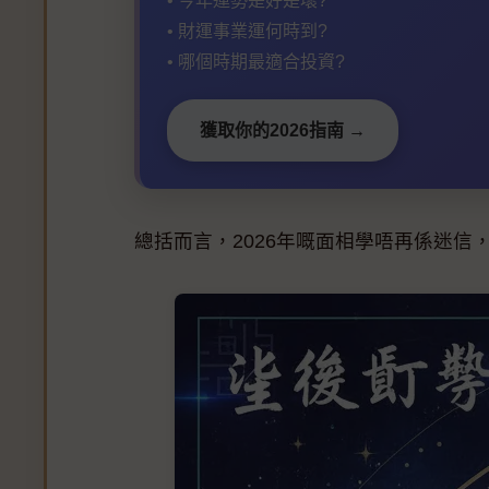
• 今年運勢是好是壞?
• 財運事業運何時到?
• 哪個時期最適合投資?
獲取你的2026指南 →
總括而言，2026年嘅面相學唔再係迷