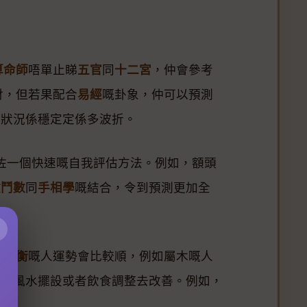
算命師
唔單止睇
五官
同
十二宮
，仲會參考
財，但若果配合
易經
嘅卦象，仲可以預測
情狀況係穩定定係多波折。
咗一個快速嘅自我評估方法。例如，額頭
微鬥數
同
手相學
嘅結合，令到預測更加全
×
行平衡
嘅人運勢會比較順，例如屬木嘅人
透過風水擺設或者飲食調整去改善。例如，