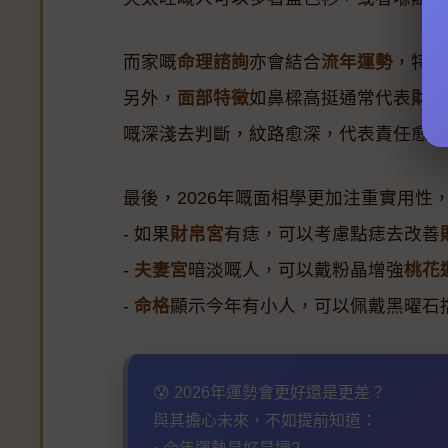
而家嘅
命理諮詢
亦會結合
流年運勢
，特別
另外，
面部特徵
如鼻樑高挺通常代表
財運
嘅深淺去判斷，紋路愈深，代表責任愈大
最後，2026年嘅面相學更加注重實用性
- 如果
財帛宮
有痣，可以考慮點痣去改善
-
夫妻宮
暗淡嘅人，可以戴粉晶增強
桃花
-
命格
顯示今年有小人，可以佩戴黑曜石
😰 2026年運勢會更好還是更差？
與其擔心未來，不如提前知道：