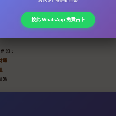
最快3小時得到答案
關注2026年嘅星象變化。例如，如果
青年運勢
顯示今年
按此 WhatsApp 免費占卜
佳，但如果鼻頭有暗瘡或者紅腫，就可能係破財嘅先兆
，但同時亦可能係事業有成嘅象徵。
，例如：
財運
運
擋煞