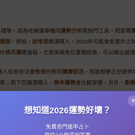
心理學，成為咗解讀
命格
同
運勢分析
嘅熱門工具。而家嘅
預測
。例如，
財帛宮
飽滿嘅人，2026年可能會有意外之
咗
桃花運
嘅強弱，尤其係眼角位置嘅紋路，可以睇出感
嘅人愈來愈注重
性格分析
同
健康狀況
，而面相學正好提供
業；而下巴圓潤嘅人，
晚年運勢
會比較安穩。另外，
紫
有升職機會，但都要睇埋手掌嘅事業線係咪清晰。
想知道2026運勢好壞？
五行
（金、木、水、火、土）對人嘅影響。2026年，
五
融相關工作。如果發現自己某個元素過強或過弱，可以
免費奇門遁甲占卜
室放水晶，等運勢更加平穩。