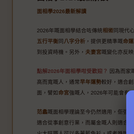
面相學2026最新解讀
2026年嘅面相學結合咗傳統
相術
同現代
五行平衡
同
八字分析
，提供更精準嘅
命運
到投資時機。另外，
夫妻宮
嘅變化亦反映
點解2026年面相學咁受歡迎？
因為而家
高而寬嘅人，通常
早年運勢
較好，適合創
面，譬如
命宮
強嘅人，2026年可能會
范蠡
嘅面相學理論至今仍然適用，佢強調
適合從事創意行業，而屬金嘅人則適合金
火太旺嘅人可以多著藍色衫，或者喺辦公