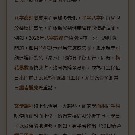
八字命理
嘅應用亦更加多元化，
子平八字
唔再局限
於婚姻同事業，而係擴展到健康管理同情緒調節。
例如，2026年
八字論命
會特別注重「火」過旺嘅
問題，如果命盤顯示容易焦慮或失眠，風水顧問可
能建議用藍色（屬水）嘅寢具平衡五行。同時，
梅
花易數
嘅快速占卜法因為簡單易明，成為打工仔每
日出門前check運程嘅熱門工具，尤其適合預測當
日
趨吉避兇
嘅重點。
玄學課程
線上化係另一大趨勢，而家學
面相
同
手相
唔使再面對面上堂，透過直播同AI分析工具，學員
可以隨時隨地進修。例如，有平台推出「30日精通