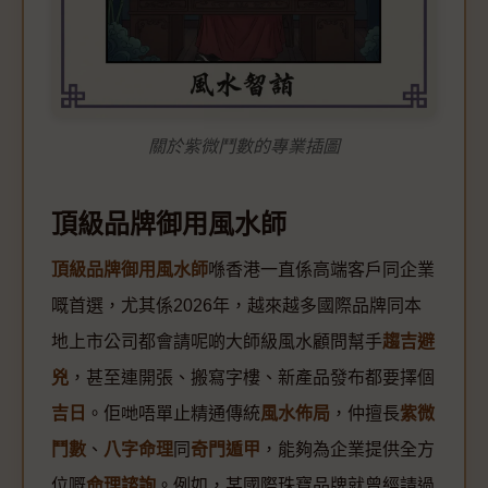
關於紫微鬥數的專業插圖
頂級品牌御用風水師
頂級品牌御用風水師
喺香港一直係高端客戶同企業
嘅首選，尤其係2026年，越來越多國際品牌同本
地上市公司都會請呢啲大師級風水顧問幫手
趨吉避
兇
，甚至連開張、搬寫字樓、新產品發布都要擇個
吉日
。佢哋唔單止精通傳統
風水佈局
，仲擅長
紫微
鬥數
、
八字命理
同
奇門遁甲
，能夠為企業提供全方
位嘅
命理諮詢
。例如，某國際珠寶品牌就曾經請過