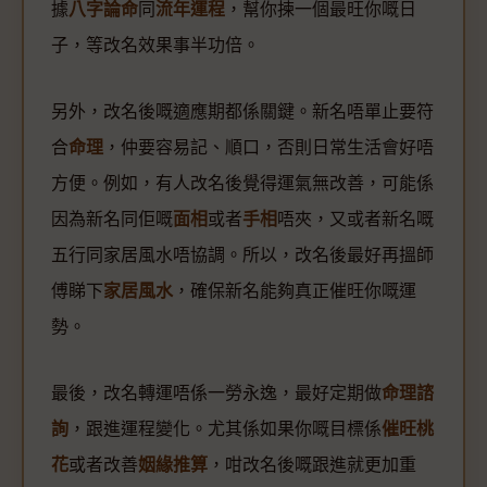
據
八字論命
同
流年運程
，幫你揀一個最旺你嘅日
子，等改名效果事半功倍。
另外，改名後嘅適應期都係關鍵。新名唔單止要符
合
命理
，仲要容易記、順口，否則日常生活會好唔
方便。例如，有人改名後覺得運氣無改善，可能係
因為新名同佢嘅
面相
或者
手相
唔夾，又或者新名嘅
五行同家居風水唔協調。所以，改名後最好再搵師
傅睇下
家居風水
，確保新名能夠真正催旺你嘅運
勢。
最後，改名轉運唔係一勞永逸，最好定期做
命理諮
詢
，跟進運程變化。尤其係如果你嘅目標係
催旺桃
花
或者改善
姻緣推算
，咁改名後嘅跟進就更加重