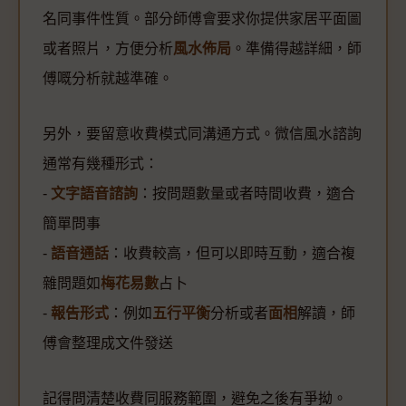
名同事件性質。部分師傅會要求你提供家居平面圖
或者照片，方便分析
風水佈局
。準備得越詳細，師
傅嘅分析就越準確。
另外，要留意收費模式同溝通方式。微信風水諮詢
通常有幾種形式：
-
文字語音諮詢
：按問題數量或者時間收費，適合
簡單問事
-
語音通話
：收費較高，但可以即時互動，適合複
雜問題如
梅花易數
占卜
-
報告形式
：例如
五行平衡
分析或者
面相
解讀，師
傅會整理成文件發送
記得問清楚收費同服務範圍，避免之後有爭拗。