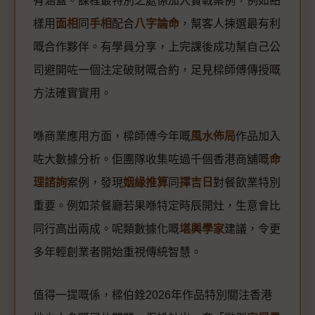
有涵蓋。課程最特別之處係加入實戰案例，例如點
樣用
面相
同
手相
配合
八字論命
，幫客人揀選最有利
嘅合作夥伴。有學員分享，上完課後成功幫自己公
司避開咗一個注定破財嘅合約，足見樑師傅傳授嘅
方法確實實用。
喺商業應用方面，樑師傅今年嘅
風水佈局
作品加入
咗大數據分析。佢團隊收集咗過千個香港商舖嘅
命
理諮詢
案例，發現
姻緣推算
同
擇吉日
對餐飲業特別
重要。例如茶餐廳若果喺特定時辰開灶，生意會比
同行高出兩成。呢類數據化嘅
堪輿學家
建議，令更
多年輕創業者開始重視傳統智慧。
值得一提嘅係，樑伯銓2026年作品特別關注香港