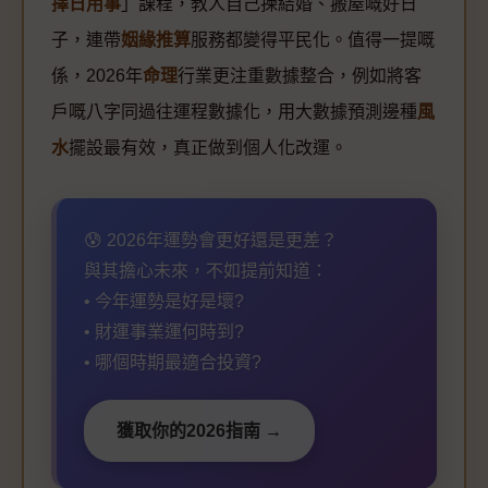
擇日用事
」課程，教人自己揀結婚、搬屋嘅好日
子，連帶
姻緣推算
服務都變得平民化。值得一提嘅
係，2026年
命理
行業更注重數據整合，例如將客
戶嘅八字同過往運程數據化，用大數據預測邊種
風
水
擺設最有效，真正做到個人化改運。
😰 2026年運勢會更好還是更差？
與其擔心未來，不如提前知道：
• 今年運勢是好是壞?
• 財運事業運何時到?
• 哪個時期最適合投資?
獲取你的2026指南 →