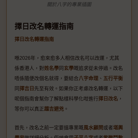
關於八字的專業插圖
擇日改名轉運指南
擇日改名轉運指南
喺2026年，愈來愈多人相信改名可以改運，尤其
係香港人，對
姓名學
同
玄學
嘅追求從未停過。改名
唔係隨便改個名就得，要結合
八字命理
、
五行平衡
同
擇吉日
先至有效。如果你正考慮改名轉運，以下
呢個指南會幫你了解點樣科學化咁進行
擇日改名
，
等你可以真正
趨吉避兇
。
首先，改名之前一定要搵專業嘅
風水顧問
或者
堪輿
學家
做詳細分析。佢哋會用
子平八字
或者
紫微鬥數