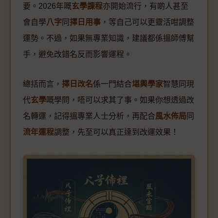
要。2026年嘅
玄學課程
亦開始流行，有啲人甚至
會自學
八字
同
擇日用事
，等自己可以更靈活咁調整
運勢。不過，如果無專業知識，建議都係搵師傅幫
手，避免改錯名反而影響運程。
總括而言，
擇日改名
係一門結合
堪輿學家
智慧同現
代
玄學
嘅學問，唔可以求其了事。如果你想透過改
名轉運，記得搵專業人士分析，再配合
風水佈局
同
流年運程
調整，先至可以真正達到改運效果！