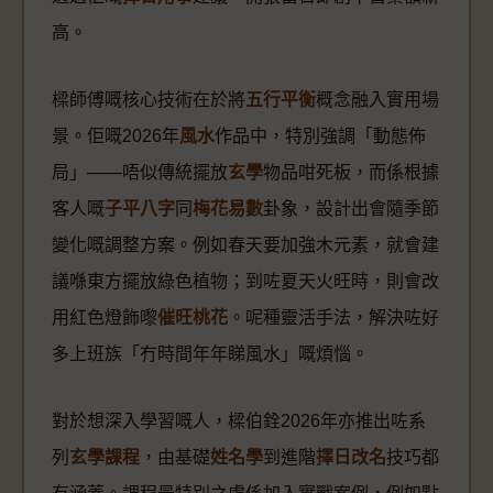
高。
樑師傅嘅核心技術在於將
五行平衡
概念融入實用場
景。佢嘅2026年
風水
作品中，特別強調「動態佈
局」——唔似傳統擺放
玄學
物品咁死板，而係根據
客人嘅
子平八字
同
梅花易數
卦象，設計出會隨季節
變化嘅調整方案。例如春天要加強木元素，就會建
議喺東方擺放綠色植物；到咗夏天火旺時，則會改
用紅色燈飾嚟
催旺桃花
。呢種靈活手法，解決咗好
多上班族「冇時間年年睇風水」嘅煩惱。
對於想深入學習嘅人，樑伯銓2026年亦推出咗系
列
玄學課程
，由基礎
姓名學
到進階
擇日改名
技巧都