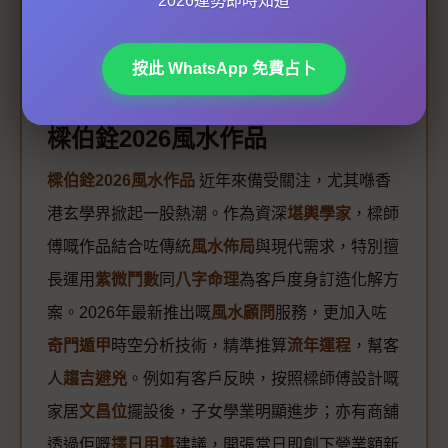
2026運勢即時知道
關於風水顧問的專業插圖
按此 WhatsApp 免費占卜
樑伯銓2026風水作品
樑伯銓2026風水作品
近年來備受關注，尤其喺香
港玄學界掀起一股熱潮。作為資深
堪輿學家
，樑師
傅嘅作品結合咗傳統
風水佈局
與現代需求，特別擅
長運用
紫微鬥數
同
八字命理
為客戶度身訂造化解方
案。2026年最新推出嘅
風水顧問
服務，更加入咗
奇門遁甲
時空分析技術，精準推算
流年運程
，幫客
人
趨吉避兇
。例如有客戶反映，按照樑師傅設計嘅
家居
文昌位
擺設後，子女學業明顯進步；亦有商舖
透過佢嘅
擇日用事
建議，開張當日即創下營業額新