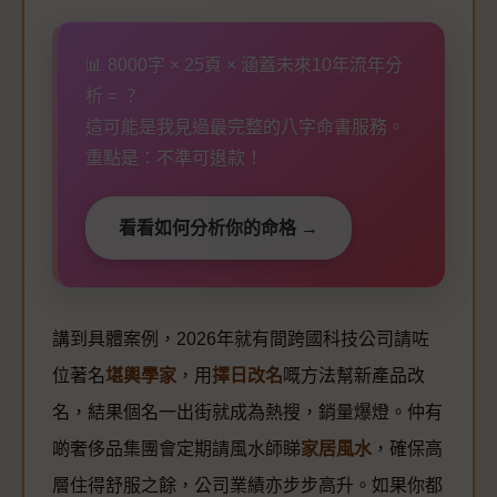
📊 8000字 × 25頁 × 涵蓋未來10年流年分
析 = ？
這可能是我見過最完整的八字命書服務。
重點是：不準可退款！
看看如何分析你的命格 →
講到具體案例，2026年就有間跨國科技公司請咗
位著名
堪輿學家
，用
擇日改名
嘅方法幫新產品改
名，結果個名一出街就成為熱搜，銷量爆燈。仲有
啲奢侈品集團會定期請風水師睇
家居風水
，確保高
層住得舒服之餘，公司業績亦步步高升。如果你都