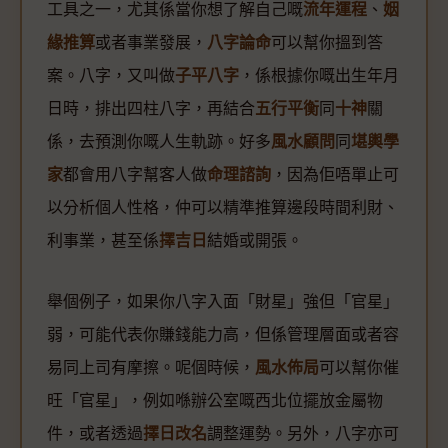
工具之一，尤其係當你想了解自己嘅
流年運程
、
姻
緣推算
或者事業發展，
八字論命
可以幫你搵到答
案。八字，又叫做
子平八字
，係根據你嘅出生年月
日時，排出四柱八字，再結合
五行平衡
同
十神
關
係，去預測你嘅人生軌跡。好多
風水顧問
同
堪輿學
家
都會用八字幫客人做
命理諮詢
，因為佢唔單止可
以分析個人性格，仲可以精準推算邊段時間利財、
利事業，甚至係
擇吉日
結婚或開張。
舉個例子，如果你八字入面「財星」強但「官星」
弱，可能代表你賺錢能力高，但係管理層面或者容
易同上司有摩擦。呢個時候，
風水佈局
可以幫你催
旺「官星」，例如喺辦公室嘅西北位擺放金屬物
件，或者透過
擇日改名
調整運勢。另外，八字亦可