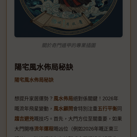
關於奇門遁甲的專業插圖
陽宅風水佈局秘訣
陽宅風水佈局秘訣
想提升家居運勢？
風水佈局
絕對係關鍵！2026年
嘅流年飛星變動，
風水顧問
會特別注重
五行平衡
同
趨吉避兇
嘅技巧。首先，大門方位至關重要，如果
大門開喺
流年運程
嘅凶位（例如2026年嘅正東三