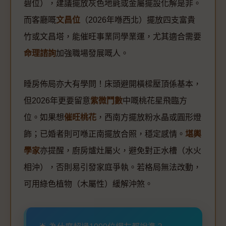
碧位），建議擺放灰色地氈或金屬擺設化解是非。
而客廳嘅
文昌位
（2026年喺西北）擺放四支富貴
竹或文昌塔，能催旺事業同學業運，尤其適合需要
命理諮詢
加強職場發展嘅人。
睡房佈局亦大有學問！床頭避開橫樑壓頂係基本，
但2026年更要留意
紫微鬥數
中嘅桃花星飛臨方
位。如果想
催旺桃花
，西南方擺放粉水晶或圓形燈
飾；已婚者則可喺正南擺放合照，穩定感情。
堪輿
學家
亦提醒，廚房爐灶屬火，避免對正水槽（水火
相沖），否則易引發家庭爭執。若格局無法改動，
可用綠色植物（木屬性）緩解沖煞。