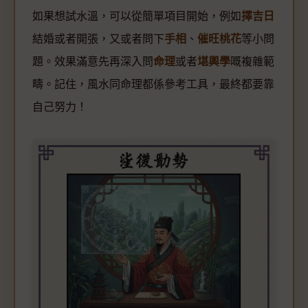
如果想試水溫，可以從簡單項目開始，例如
擇吉日
結婚或者開張，又或者問下
手相
、
催旺桃花
等小問
題。效果滿意先再深入問
命理
或者
堪輿學
嘅複雜範
疇。記住，風水同命理都係參考工具，最終都要靠
自己努力！