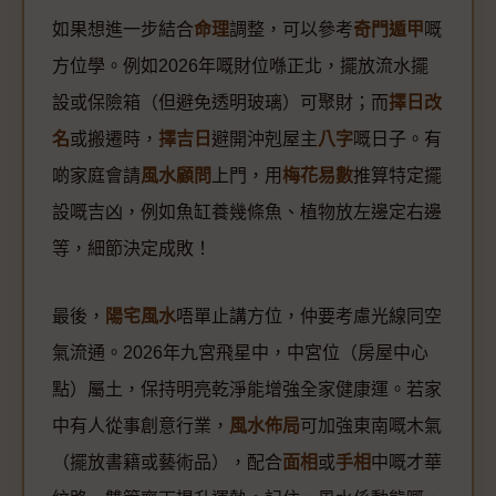
如果想進一步結合
命理
調整，可以參考
奇門遁甲
嘅
方位學。例如2026年嘅財位喺正北，擺放流水擺
設或保險箱（但避免透明玻璃）可聚財；而
擇日改
名
或搬遷時，
擇吉日
避開沖剋屋主
八字
嘅日子。有
啲家庭會請
風水顧問
上門，用
梅花易數
推算特定擺
設嘅吉凶，例如魚缸養幾條魚、植物放左邊定右邊
等，細節決定成敗！
最後，
陽宅風水
唔單止講方位，仲要考慮光線同空
氣流通。2026年九宮飛星中，中宮位（房屋中心
點）屬土，保持明亮乾淨能增強全家健康運。若家
中有人從事創意行業，
風水佈局
可加強東南嘅木氣
（擺放書籍或藝術品），配合
面相
或
手相
中嘅才華