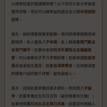
以喺微信搵到靠譜嘅師傅？以下就同大家分享幾個
實用攻略，等你可以精準搵到適合自己嘅
命理諮詢
服務。
首先，揀師傅要睇專業範疇。唔同師傅專精嘅領域
都唔同，有人擅長
八字命理
，有人精通
紫微鬥數
或
者
奇門遁甲
。如果你係想問
流年運程
或者
姻緣推
算
，可以揀專攻
子平八字
嘅師傅；如果想調整
家居
風水
或者搵
文昌位
，就要搵
堪輿學家
。記得睇清楚
師傅嘅介紹同客戶評價，避免搵錯人。
其次，諮詢前要準備好基本資料。例如問
八字論
命
，就要準備出生年月日時（最好精確到分鐘）；
如果想問
擇日改名
或者
擇日用事
，就要提供相關人