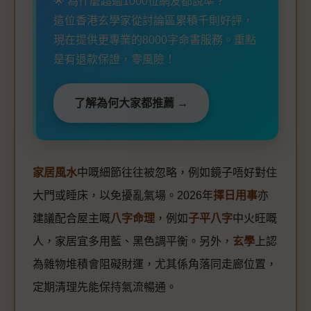
🌟 為什麼超過1000位網友都說準？
這位香港玄學家從討論區累積千則好評，
現在提供更專業的8000字命書服務。重點
是有退款保證，零風險！
了解為何大家都推薦 →
家居風水
中嘅細節往往被忽略，例如鏡子唔好對住
大門或睡床，以免擾亂氣場。2026年
擇日用事
亦
建議配合屋主嘅
八字命理
，例如
子平八字
中火旺嘅
人，家居宜多用藍、黑色調平衡。另外，
玄學
上認
為雜物堆積會阻礙財運，尤其係角落同走廊位置，
定期清理先能保持氣流暢通。