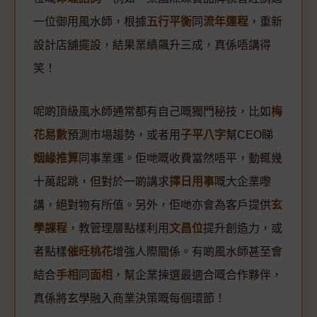
一位御用風水師，根據
五行平衡
同
流年運程
，重新
設計店舖擺設，結果業績飆升三成，真係唔講得
笑！
呢啲頂級風水師通常都有自己嘅獨門秘技，比如
梅
花易數
預測市場趨勢，或者用
子平八字
幫CEO睇
姻緣推算
同事業運。佢哋嘅收費當然唔平，動輒幾
十萬起跳，但對於一啲講求
擇日用事
嘅大企業嚟
講，絕對物有所值。另外，佢哋亦會為客戶提供
玄
學課程
，教管理層點樣利用
文昌位
提升創造力，或
者點樣
催旺桃花
增強人際關係。有啲風水師甚至會
結合
手相
同
面相
，幫企業揀選最適合嘅合作夥伴，
真係將玄學融入商業決策嘅每個環節！