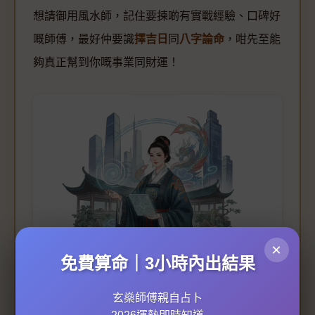
想請御用風水師，記住要揀啲有實戰經驗、口碑好
嘅師傅，最好仲要識
擇吉日
同
八字論命
，咁先至能
夠真正幫到你嘅事業同財運！
×
免費算命｜3小時內出結果
玄燊師傅親自占卜