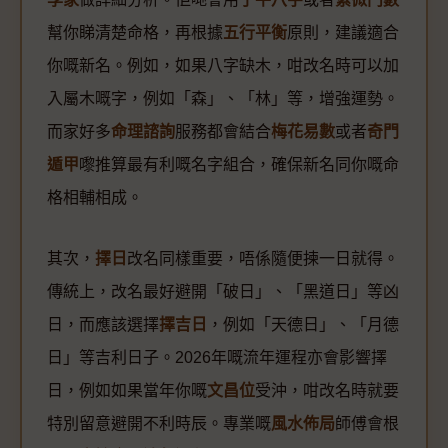
幫你睇清楚命格，再根據
五行平衡
原則，建議適合
你嘅新名。例如，如果八字缺木，咁改名時可以加
入屬木嘅字，例如「森」、「林」等，增強運勢。
而家好多
命理諮詢
服務都會結合
梅花易數
或者
奇門
遁甲
嚟推算最有利嘅名字組合，確保新名同你嘅命
格相輔相成。
其次，
擇日
改名同樣重要，唔係隨便揀一日就得。
傳統上，改名最好避開「破日」、「黑道日」等凶
日，而應該選擇
擇吉日
，例如「天德日」、「月德
日」等吉利日子。2026年嘅流年運程亦會影響擇
日，例如如果當年你嘅
文昌位
受沖，咁改名時就要
特別留意避開不利時辰。專業嘅
風水佈局
師傅會根