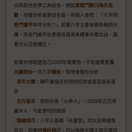
以同其他玄學工具結合，例如
紫微鬥數
同
梅花易
數
，咁樣分析會更加全面。有啲人會問：「八字同
奇門遁甲
有咩分別？」其實八字主要係睇命格同大
運，而奇門遁甲就更擅長預測具體事件嘅吉凶，兩
者可以互相補足。
如果你想知道自己2026年嘅運勢，不妨搵專業
風
水顧問
做一次
八字精批
。佢哋會幫你分析：
-
流年大運
：睇吓邊個月份特別旺財或者容易有是
非
-
五行喜忌
：例如你係「火命人」，2026年乙巳年
屬木火，可能會特別順遂
-
姻緣桃花
：八字入面嘅「夫妻宮」可以反映感情
狀況，如果想
催旺桃花
，可以喺屋企嘅正南位擺放