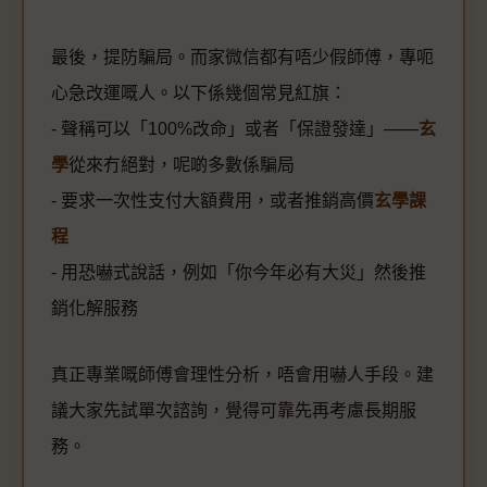
最後，提防騙局。而家微信都有唔少假師傅，專呃
心急改運嘅人。以下係幾個常見紅旗：
- 聲稱可以「100%改命」或者「保證發達」——
玄
學
從來冇絕對，呢啲多數係騙局
- 要求一次性支付大額費用，或者推銷高價
玄學課
程
- 用恐嚇式說話，例如「你今年必有大災」然後推
銷化解服務
真正專業嘅師傅會理性分析，唔會用嚇人手段。建
議大家先試單次諮詢，覺得可靠先再考慮長期服
務。