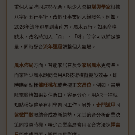
重個人品牌同運勢配合，唔少人會搵
堪輿學家
根據
八字同五行平衡，改個旺事業同人緣嘅名。例如，
2026年流年飛星到東南方，屬木五行，如果命格
缺木，改名時加入「森」、「琳」等字可以補足能
量，同時配合
流年運程
調整個人氣場。
風水佈局
方面，智能家居普及令
家居風水
更精準。
而家唔少風水顧問會用AR技術模擬擺設效果，即
時睇到點樣
催旺桃花
或者擺正
文昌位
。例如，書房
嘅電腦枱如果對住窗口，容易分心，用AR一掃就
知點樣調整至有利學習同工作。另外，
奇門遁甲
同
紫微鬥數
嘅結合成為新趨勢，尤其適合分析商業決
策同投資時機，唔少企業高層會用呢套方法揀
擇吉
日
簽約或開張，避開凶星影響。