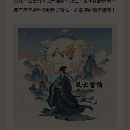
紋路，雙管齊下提升運勢。記住，風水係動態嘅，
每年
流年運程
變動都要微調，先能持續
趨吉避兇
！