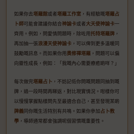
如果你去
塔羅館
或者
塔羅工作室
，有經驗嘅
塔羅占
卜師
可能會建議你結合
神諭卡
或者
大天使神諭卡
一
齊用。例如，問愛情問題時，除咗用
托特塔羅牌
，
再加抽一張
浪漫天使神諭卡
，可以俾到更多溫暖同
鼓勵嘅訊息。而如果你用
奧修禪塔羅
，問題可以偏
向靈性成長，例如：「我嘅內心需要療癒啲咩？」
每次做完
塔羅占卜
，不妨記低你問嘅問題同抽到嘅
牌，過一段時間再睇返，對比現實情況。咁樣你可
以慢慢掌握點樣問先至最適合自己，甚至發現某啲
牌義
同你嘅生活特別有共鳴。如果你參加
占卜教
學
，導師通常都會強調呢個習慣嘅重要性。