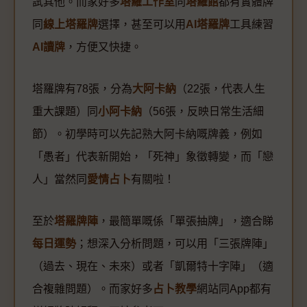
試其他。而家好多
塔羅工作室
同
塔羅館
都有實體牌
同
線上塔羅牌
選擇，甚至可以用
AI塔羅牌
工具練習
AI讀牌
，方便又快捷。
塔羅牌有78張，分為
大阿卡納
（22張，代表人生
重大課題）同
小阿卡納
（56張，反映日常生活細
節）。初學時可以先記熟大阿卡納嘅牌義，例如
「愚者」代表新開始，「死神」象徵轉變，而「戀
人」當然同
愛情占卜
有關啦！
至於
塔羅牌陣
，最簡單嘅係「單張抽牌」，適合睇
每日運勢
；想深入分析問題，可以用「三張牌陣」
（過去、現在、未來）或者「凱爾特十字陣」（適
合複雜問題）。而家好多
占卜教學
網站同App都有