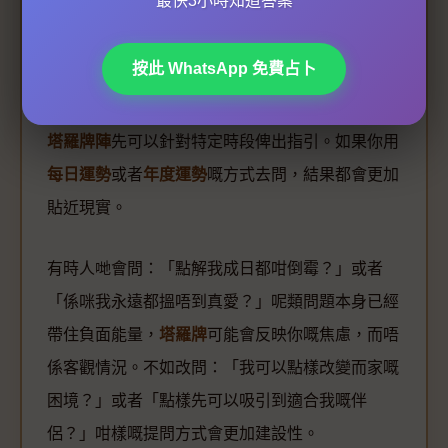
最快3小時知道答案
如果你想問運勢，最好設定一個明確嘅時間範圍，
按此 WhatsApp 免費占卜
例如：「未來三個月，我嘅學業運勢會點？」或者
「今年年底前，我嘅財務狀況會有咩變化？」咁樣
塔羅牌陣
先可以針對特定時段俾出指引。如果你用
每日運勢
或者
年度運勢
嘅方式去問，結果都會更加
貼近現實。
有時人哋會問：「點解我成日都咁倒霉？」或者
「係咪我永遠都搵唔到真愛？」呢類問題本身已經
帶住負面能量，
塔羅牌
可能會反映你嘅焦慮，而唔
係客觀情況。不如改問：「我可以點樣改變而家嘅
困境？」或者「點樣先可以吸引到適合我嘅伴
侶？」咁樣嘅提問方式會更加建設性。