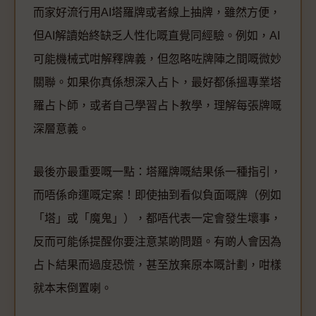
而家好流行用AI塔羅牌或者線上抽牌，雖然方便，
但AI解讀始終缺乏人性化嘅直覺同經驗。例如，AI
可能機械式咁解釋牌義，但忽略咗牌陣之間嘅微妙
關聯。如果你真係想深入占卜，最好都係搵專業塔
羅占卜師，或者自己學習占卜教學，理解每張牌嘅
深層意義。
最後亦最重要嘅一點：塔羅牌嘅結果係一種指引，
而唔係命運嘅定案！即使抽到看似負面嘅牌（例如
「塔」或「魔鬼」），都唔代表一定會發生壞事，
反而可能係提醒你要注意某啲問題。有啲人會因為
占卜結果而過度恐慌，甚至放棄原本嘅計劃，咁樣
就本末倒置喇。