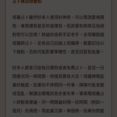
占卜禁忌你要知
塔羅占卜雖然好多人覺得好神奇，可以預測愛情運
勢、事業運勢甚至年度運勢，但其實有啲禁忌係絕
對唔可以忽視！無論你係新手定老手，去塔羅館搵
塔羅師占卜，定係自己玩線上塔羅牌，都要記住以
下幾點，否則可能影響準確性，甚至招惹負能量。
好多人都會沉迷每日運勢或者免費占卜，甚至一日
問幾次同一條問題，咁樣其實係大忌！塔羅牌嘅能
量好敏感，如果你不停問同一件事，牌陣可能會變
得混亂，解讀出嚟嘅訊息亦會失準。專業嘅塔羅占
卜師都會建議，同一問題最好隔一段時間（例如一
個月）先再問，等能量沉澱。舉個例，如果你問愛