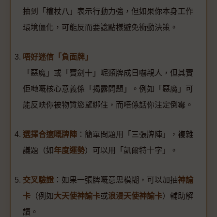
抽到「權杖八」表示行動力強，但如果你本身工作
環境僵化，可能反而要諗點樣避免衝動決策。
唔好迷信「負面牌」
「惡魔」或「寶劍十」呢類牌成日嚇親人，但其實
佢哋嘅核心意義係「揭露問題」。例如「惡魔」可
能反映你被物質慾望綁住，而唔係話你注定倒霉。
選擇合適嘅牌陣
：簡單問題用「三張牌陣」，複雜
議題（如
年度運勢
）可以用「凱爾特十字」。
交叉驗證
：如果一張牌嘅意思模糊，可以加抽
神諭
卡
（例如
大天使神諭卡
或
浪漫天使神諭卡
）輔助解
讀。