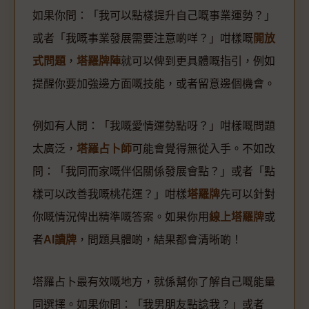
如果你問：「我可以點樣提升自己嘅事業運勢？」
或者「我嘅事業發展需要注意啲咩？」咁樣嘅
開放
式問題
，
塔羅牌陣
就可以俾到更具體嘅指引，例如
提醒你要加強邊方面嘅技能，或者留意邊個機會。
例如有人問：「我嘅愛情運勢點呀？」咁樣嘅問題
太廣泛，
塔羅占卜師
可能會覺得無從入手。不如改
問：「我同而家嘅伴侶關係發展會點？」或者「點
樣可以改善我嘅桃花運？」咁樣
塔羅牌
先可以針對
你嘅情況俾出精準嘅答案。如果你用
線上塔羅牌
或
者
AI讀牌
，問題具體啲，結果都會清晰啲！
塔羅占卜最有效嘅地方，就係幫你了解自己嘅能量
同選擇。如果你問：「我男朋友點諗我？」或者