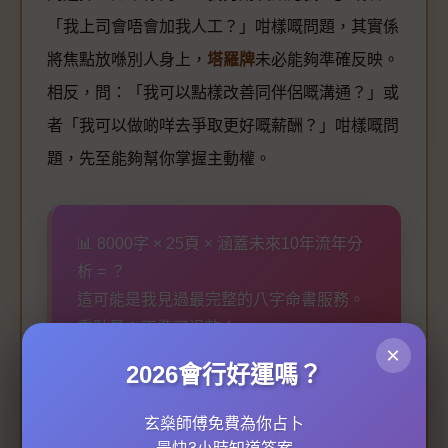
「我上司會唔會加我人工？」咁樣嘅問題，其實係
將焦點放喺別人身上，
塔羅牌
未必能夠準確反映。
相反，問：「我可以點樣改善同伴侶嘅溝通？」或
者「我可以做啲咩去爭取更好嘅薪酬？」咁樣嘅問
題，先至能夠幫你掌握主動權。
📊 8000字 × 25頁 × 涵蓋未來10年流年分
析 = ？
這可能是我見過最完整的八字命書服務。
重點是：不準可退款！
×
2026會行好運嗎？
看看如何分析你的命格 →
玄燊師傅免費為你占卜