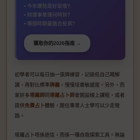
• 今年運勢是好是壞?
• 財運事業運何時到?
• 哪個時期最適合投資?
獲取你的2026指南 →
初學者可以每日抽一張牌練習，記錄低自己嘅解
讀，再對比標準
牌義
，慢慢培養敏感度。另外，而
家好多
塔羅師
同
塔羅占卜師
會開設線上課程，或者
提供
免費占卜
體驗，跟住專業人士學可以少走彎
路。
塔羅占卜唔係迷信，而係一種自我探索工具。無論