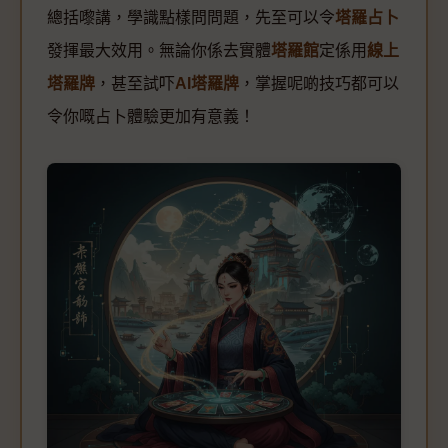
總括嚟講，學識點樣問問題，先至可以令
塔羅占卜
發揮最大效用。無論你係去實體
塔羅館
定係用
線上
塔羅牌
，甚至試吓
AI塔羅牌
，掌握呢啲技巧都可以
令你嘅占卜體驗更加有意義！