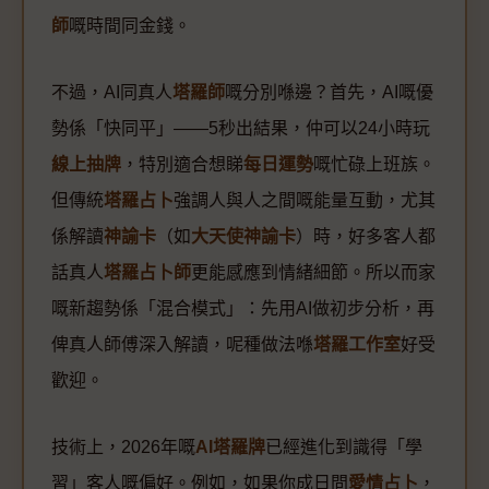
師
嘅時間同金錢。
不過，AI同真人
塔羅師
嘅分別喺邊？首先，AI嘅優
勢係「快同平」——5秒出結果，仲可以24小時玩
線上抽牌
，特別適合想睇
每日運勢
嘅忙碌上班族。
但傳統
塔羅占卜
強調人與人之間嘅能量互動，尤其
係解讀
神諭卡
（如
大天使神諭卡
）時，好多客人都
話真人
塔羅占卜師
更能感應到情緒細節。所以而家
嘅新趨勢係「混合模式」：先用AI做初步分析，再
俾真人師傅深入解讀，呢種做法喺
塔羅工作室
好受
歡迎。
技術上，2026年嘅
AI塔羅牌
已經進化到識得「學
習」客人嘅偏好。例如，如果你成日問
愛情占卜
，