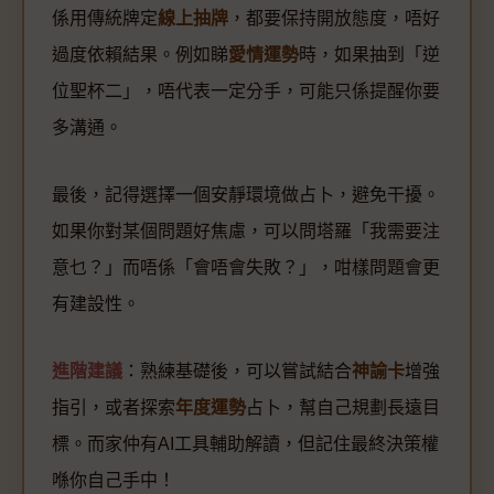
係用傳統牌定
線上抽牌
，都要保持開放態度，唔好
過度依賴結果。例如睇
愛情運勢
時，如果抽到「逆
位聖杯二」，唔代表一定分手，可能只係提醒你要
多溝通。
最後，記得選擇一個安靜環境做占卜，避免干擾。
如果你對某個問題好焦慮，可以問塔羅「我需要注
意乜？」而唔係「會唔會失敗？」，咁樣問題會更
有建設性。
進階建議
：熟練基礎後，可以嘗試結合
神諭卡
增強
指引，或者探索
年度運勢
占卜，幫自己規劃長遠目
標。而家仲有AI工具輔助解讀，但記住最終決策權
喺你自己手中！