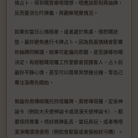
情占卜，得到嘅答案唔理想，唔應該即刻再抽牌，
反而要消化吓牌義，再觀察現實情況。
如果你當日心情極差，或者處於焦慮、憤怒嘅狀
態，最好避免進行卡牌占卜。因為負面情緒會影響
你抽牌同解讀，結果可能偏向悲觀，甚至誤導你嘅
決定。有經驗嘅塔羅工作室都會提醒客人，占卜前
最好平靜心情，甚至可以簡單冥想幾分鐘，等自己
專注落嚟先開始。
無論你用傳統嘅托特塔羅牌、奧修禪塔羅，定係神
諭卡（例如大天使神諭卡或浪漫天使神諭卡），都
要保持尊重。唔好將牌亂丟、當玩具玩，或者喺唔
潔淨嘅環境使用（例如食緊飯或者張枱好污糟）。