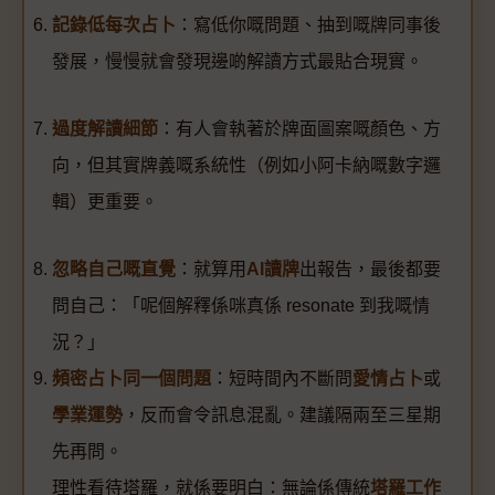
記錄低每次占卜
：寫低你嘅問題、抽到嘅牌同事後
發展，慢慢就會發現邊啲解讀方式最貼合現實。
過度解讀細節
：有人會執著於牌面圖案嘅顏色、方
向，但其實牌義嘅系統性（例如小阿卡納嘅數字邏
輯）更重要。
忽略自己嘅直覺
：就算用
AI讀牌
出報告，最後都要
問自己：「呢個解釋係咪真係 resonate 到我嘅情
況？」
頻密占卜同一個問題
：短時間內不斷問
愛情占卜
或
學業運勢
，反而會令訊息混亂。建議隔兩至三星期
先再問。
理性看待塔羅，就係要明白：無論係傳統
塔羅工作