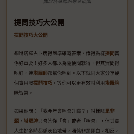
關於塔羅師的專業插圖
提問技巧大公開
提問技巧大公開
想喺塔羅占卜度得到準確嘅答案，識得點樣
提問
真
係好重要！好多人都以為隨便問就得，但其實問得
唔好，連
塔羅師
都幫你唔到。以下就同大家分享幾
個實用嘅
提問技巧
，等你可以更有效咁利用
塔羅牌
嘅智慧。
如果你問：「我今年會唔會升職？」咁樣嘅
是非
題
，
塔羅牌
只會答你「會」或者「唔會」，但其實
人生好多時都係灰色地帶，唔係非黑即白。相反，