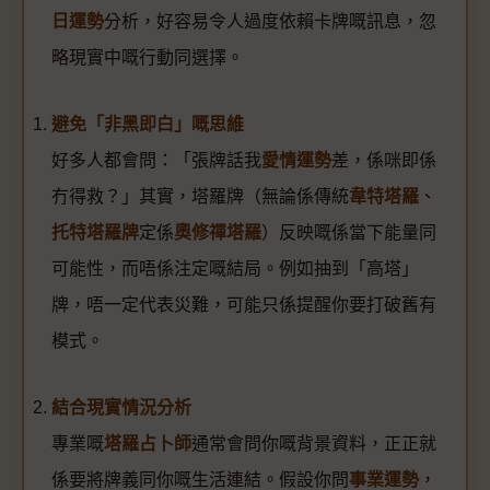
日運勢
分析，好容易令人過度依賴卡牌嘅訊息，忽
略現實中嘅行動同選擇。
避免「非黑即白」嘅思維
好多人都會問：「張牌話我
愛情運勢
差，係咪即係
冇得救？」其實，塔羅牌（無論係傳統
韋特塔羅
、
托特塔羅牌
定係
奧修禪塔羅
）反映嘅係當下能量同
可能性，而唔係注定嘅結局。例如抽到「高塔」
牌，唔一定代表災難，可能只係提醒你要打破舊有
模式。
結合現實情況分析
專業嘅
塔羅占卜師
通常會問你嘅背景資料，正正就
係要將牌義同你嘅生活連結。假設你問
事業運勢
，