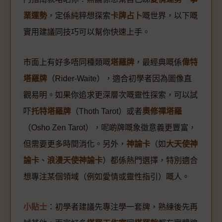
業運勢
，定係純粹想探索
卡牌占卜
嘅世界，以下嘅
實用建議同技巧可以幫你快速上手。
市面上有好多唔同種類嘅
塔羅牌
，最經典嘅係
偉特
塔羅牌
（Rider-Waite），適合初學者因為圖像直
觀易明。如果你追求更深層次嘅靈性探索，可以試
吓
托特塔羅牌
（Thoth Tarot）或者
奧修禪塔羅
（Osho Zen Tarot），呢啲牌嘅象徵意義更豐富，
但需要更多時間消化。另外，
神諭卡
（如
大天使神
諭卡
、
浪漫天使神諭卡
）都係熱門選擇，特別適合
想專注某個領域（例如愛情或靈性指引）嘅人。
小貼士
：初學者建議先專注學一套牌，熟練後先再