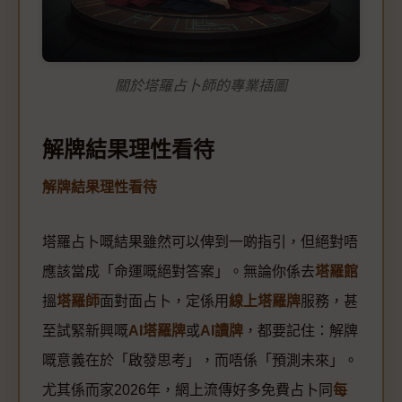
關於塔羅占卜師的專業插圖
解牌結果理性看待
解牌結果理性看待
塔羅占卜嘅結果雖然可以俾到一啲指引，但絕對唔
應該當成「命運嘅絕對答案」。無論你係去
塔羅館
搵
塔羅師
面對面占卜，定係用
線上塔羅牌
服務，甚
至試緊新興嘅
AI塔羅牌
或
AI讀牌
，都要記住：解牌
嘅意義在於「啟發思考」，而唔係「預測未來」。
尤其係而家2026年，網上流傳好多免費占卜同
每