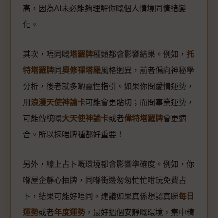
高，因為AI未必能夠理解你嘅個人情境同情緒變
化。
其次，唔同嘅
塔羅牌
種類都會影響結果。例如，
托
特塔羅牌
同
奧修禪塔羅
風格迥異，前者偏向神秘學
分析，後者就多啲靈性指引。如果你問愛情運勢，
用
浪漫天使神諭卡
可能會更貼切；而問事業運勢，
可能傳統嘅
大天使神諭卡
或者
偉特塔羅牌
會更適
合。所以揀啱牌種都好重要！
另外，線上占卜嘅環境都會影響準確度。例如，你
喺屋企靜心抽牌，同喺街邊匆匆忙忙咁玩免費占
卜，結果可能好唔同。建議如果真係想認真睇
每日
運勢
或者
年度運勢
，最好搵個安靜嘅環境，集中精