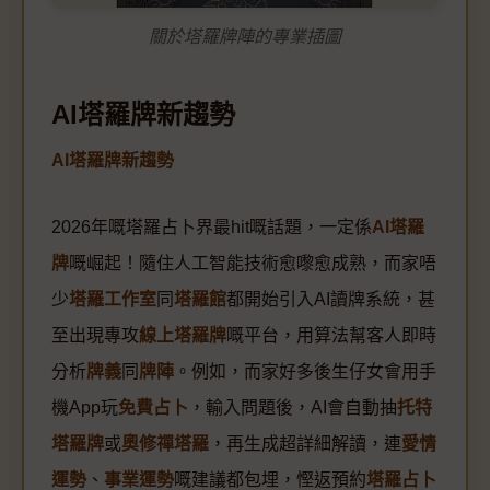
關於塔羅牌陣的專業插圖
AI塔羅牌新趨勢
AI塔羅牌新趨勢
2026年嘅塔羅占卜界最hit嘅話題，一定係
AI塔羅
牌
嘅崛起！隨住人工智能技術愈嚟愈成熟，而家唔
少
塔羅工作室
同
塔羅館
都開始引入AI讀牌系統，甚
至出現專攻
線上塔羅牌
嘅平台，用算法幫客人即時
分析
牌義
同
牌陣
。例如，而家好多後生仔女會用手
機App玩
免費占卜
，輸入問題後，AI會自動抽
托特
塔羅牌
或
奧修禪塔羅
，再生成超詳細解讀，連
愛情
運勢
、
事業運勢
嘅建議都包埋，慳返預約
塔羅占卜