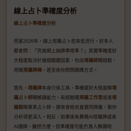
線上占卜準確度分析
線上占卜準確度分析
而家2026年，線上塔羅占卜愈來愈流行，好多人
都會問：「究竟網上抽牌準唔準？」其實準確度好
大程度取決於幾個關鍵因素，包括
塔羅師
嘅經驗、
用嘅
塔羅牌陣
，甚至係你問問題嘅方式。
首先，
塔羅牌
本身只係工具，準確度好大程度睇
塔
羅占卜師
嘅解讀能力。有經驗嘅
塔羅工作室
或者
塔
羅館
嘅專業占卜師，通常會結合直覺同牌義，幫你
分析得更深入。相反，如果係免費嘅AI塔羅牌或者
AI讀牌，雖然方便，但準確度可能冇真人解讀咁