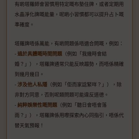
有啲塔羅師會習慣用特定嘅布墊住牌，或者定期用
水晶淨化牌嘅能量，呢啲小習慣都可以提升占卜嘅
準確度。
塔羅牌唔係萬能，有啲問題係唔適合問嘅，例如：
-
過於具體嘅時間問題
（例如「我幾時會結
婚？」），塔羅牌通常只能反映趨勢，而唔係精確
到幾月幾日。
-
涉及他人私隱
（例如「佢而家諗緊咩？」），除
非對方同意，否則呢類問題可能違反道德。
-
純粹娛樂性嘅問題
（例如「聽日會唔會落
雨？」），塔羅牌係用嚟探索內心同指引，唔係代
替天氣預報！