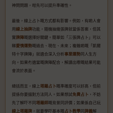
神問問題，咁先可以提升準確性。
最後，線上占卜嘅方式都有影響。例如，有啲人會
用
線上抽牌
功能，隨機抽幾張牌就當係答案，但其
實
牌陣
嘅選擇好關鍵。簡單如「三張牌占卜」可以
睇
愛情運勢
嘅過去、現在、未來；複雜啲嘅「凱爾
特十字牌陣」就適合深入分析
事業運勢
同人生方
向。如果冇適當嘅牌陣配合，解讀出嚟嘅結果可能
會流於表面。
總括而言，線上
塔羅占卜
嘅準確度可以好高，但前
提係你要搵對方法同人。如果想試
免費占卜
，不妨
先了解吓不同
塔羅師
嘅背景同評價；如果係自己玩
線上塔羅牌
，就要學吓基本嘅
占卜教學
同
牌義
解