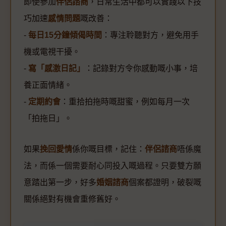
即使參加
伴侶諮商
，日常生活中都可以實踐以下技
巧加速
感情問題
嘅改善：
-
每日15分鐘傾偈時間
：專注聆聽對方，避免用手
機或電視干擾。
-
寫「感激日記」
：記錄對方令你感動嘅小事，培
養正面情緒。
-
定期約會
：重拾拍拖時嘅甜蜜，例如每月一次
「拍拖日」。
如果
挽回愛情
係你嘅目標，記住：
伴侶諮商
唔係魔
法，而係一個需要耐心同投入嘅過程。只要雙方願
意踏出第一步，好多
婚姻諮商
個案都證明，破裂嘅
關係絕對有機會重修舊好。