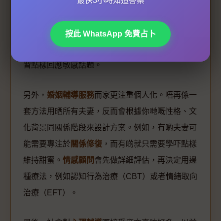
最快3小時知道答案
回女友
，專家會根據你哋過去嘅爭吵模式，建議最
有效嘅道歉方式或行動。有啲平台仲提供虛擬實境
按此 WhatsApp 免費占卜
（VR）情景訓練，等你可以模擬同伴侶傾偈，練
習點樣回應敏感話題。
另外，
婚姻輔導服務
而家更注重個人化。唔再係一
套方法用晒所有夫妻，反而會根據你哋嘅性格、文
化背景同關係階段來設計方案。例如，有啲夫妻可
能需要專注於
關係修復
，而有啲就只需要學吓點樣
維持甜蜜。
情感顧問
會先做詳細評估，再決定用邊
種療法，例如認知行為治療（CBT）或者情緒取向
治療（EFT）。