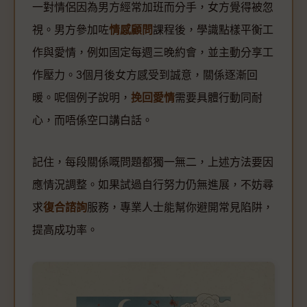
一對情侶因為男方經常加班而分手，女方覺得被忽
視。男方參加咗
情感顧問
課程後，學識點樣平衡工
作與愛情，例如固定每週三晚約會，並主動分享工
作壓力。3個月後女方感受到誠意，關係逐漸回
暖。呢個例子說明，
挽回愛情
需要具體行動同耐
心，而唔係空口講白話。
記住，每段關係嘅問題都獨一無二，上述方法要因
應情況調整。如果試過自行努力仍無進展，不妨尋
求
復合諮詢
服務，專業人士能幫你避開常見陷阱，
提高成功率。