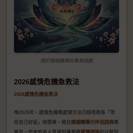
關於婚姻輔導的專業插圖
2026感情危機急救法
2026感情危機急救法
喺2026年，感情危機嘅處理方法已經唔再係「等
佢自己好返」咁簡單。隨住
婚姻輔導
同
伴侶諮商
嘅
普及，愈來愈多人意識到專業嘅
感情諮詢
可以幫到