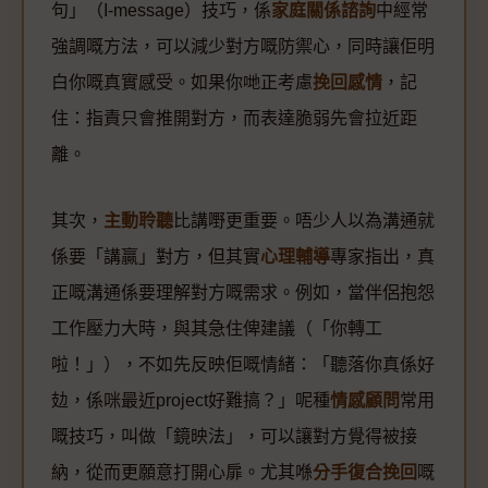
句」（I-message）技巧，係
家庭關係諮詢
中經常
強調嘅方法，可以減少對方嘅防禦心，同時讓佢明
白你嘅真實感受。如果你哋正考慮
挽回感情
，記
住：指責只會推開對方，而表達脆弱先會拉近距
離。
其次，
主動聆聽
比講嘢更重要。唔少人以為溝通就
係要「講贏」對方，但其實
心理輔導
專家指出，真
正嘅溝通係要理解對方嘅需求。例如，當伴侶抱怨
工作壓力大時，與其急住俾建議（「你轉工
啦！」），不如先反映佢嘅情緒：「聽落你真係好
攰，係咪最近project好難搞？」呢種
情感顧問
常用
嘅技巧，叫做「鏡映法」，可以讓對方覺得被接
納，從而更願意打開心扉。尤其喺
分手復合挽回
嘅