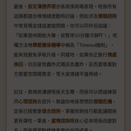
最後，
設定溝通界限
亦係高情商嘅表現。唔係所有
話題都適合喺情緒激動時討論，例如涉及
婚姻諮詢
中常見嘅金錢或婆媳問題。你可以同伴侶協議：
「如果我哋開始大聲，就暫停10分鐘冷靜吓。」呢
種方法喺
戀愛關係輔導
中稱為「Timeout機制」，
能有效避免爭執升級。同樣地，如果你正進行
情感
挽回
，切忌疲勞轟炸式嘅訊息轟炸，反而要尊重對
方需要空間嘅需求，等大家情緒平復再傾。
記住，高情商溝通唔係天生嘅，而係可以透過練習
同
心理諮詢
去提升。無論你哋係想預防
婚姻危機
，
定係已經需要
復合諮詢
，掌握呢啲技巧都能讓關係
更有彈性。畢竟，
感情諮詢
嘅核心從來唔係改變對
方，而係學習點樣喺差異中共同成長。