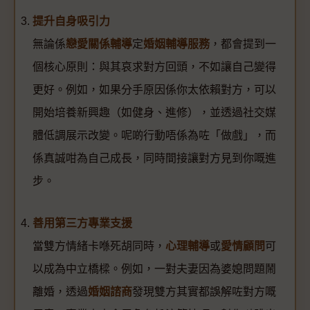
提升自身吸引力
無論係
戀愛關係輔導
定
婚姻輔導服務
，都會提到一
個核心原則：與其哀求對方回頭，不如讓自己變得
更好。例如，如果分手原因係你太依賴對方，可以
開始培養新興趣（如健身、進修），並透過社交媒
體低調展示改變。呢啲行動唔係為咗「做戲」，而
係真誠咁為自己成長，同時間接讓對方見到你嘅進
步。
善用第三方專業支援
當雙方情緒卡喺死胡同時，
心理輔導
或
愛情顧問
可
以成為中立橋樑。例如，一對夫妻因為婆媳問題鬧
離婚，透過
婚姻諮商
發現雙方其實都誤解咗對方嘅