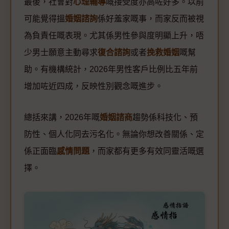
最後，社會對
心理輔導
嘅接受度亦高咗好多。以前
可能覺得搵
婚姻諮詢
係好羞家嘅事，而家反而被視
為負責任嘅表現。尤其係男性參與度明顯上升，唔
少男士願意主動尋求
復合諮詢
或者
挽救婚姻
嘅幫
助。有機構統計，2026年男性客戶比例比五年前
增加咗近四成，反映性別觀念嘅進步。
總括來講，2026年嘅
婚姻諮商
趨勢係科技化、預
防性、個人化同去污名化。無論你想改善關係、定
係正面臨
感情問題
，而家都有更多有效同靈活嘅選
擇。