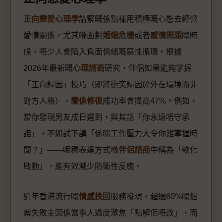
正向戀愛心理學
講緊嘅係點樣用積極嘅心態去經營
愛情關係，尤其喺面對
婚姻危機
或者
感情問題
嘅時
候，唔少人會陷入負面情緒嘅惡性循環。根據
2026年最新嘅
心理諮商
研究，伴侶如果能夠掌握
「正向歸因」技巧（即將衝突歸因於外在環境而非
對方人格），
關係修復
成功率會提高47%。例如，
當你發現男友成日遲到，與其話「你永遠唔守承
諾」，不如試下講「係咪工作壓力大令你難掌握時
間？」——呢種表達方式喺
伴侶諮商
中稱為「軟化
啟動」，能有效減少防衛性反應。
近年香港流行嘅
情感挽回
服務發現，超過60%嘅個
案失敗主因係當事人過度聚焦「點解佢唔改」，而