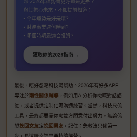
😰 2026年運勢會更好還是更差？
與其擔心未來，不如提前知道：
• 今年運勢是好是壞?
• 財運事業運何時到?
• 哪個時期最適合投資?
獲取你的2026指南 →
最後，唔好忽略科技嘅幫助。2026年有好多APP
專注於
兩性關係輔導
，例如用AI分析你哋嘅對話語
氣，或者提供定制化嘅溝通練習。當然，科技只係
工具，最終都要靠你哋雙方願意付出努力。無論係
想
挽回女友
定
挽回男友
，記住：急救法只係第一
步，長遠嘅幸福需要持續經營。