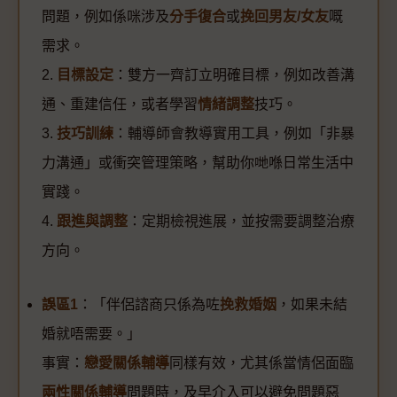
問題，例如係咪涉及
分手復合
或
挽回男友/女友
嘅
需求。
2.
目標設定
：雙方一齊訂立明確目標，例如改善溝
通、重建信任，或者學習
情緒調整
技巧。
3.
技巧訓練
：輔導師會教導實用工具，例如「非暴
力溝通」或衝突管理策略，幫助你哋喺日常生活中
實踐。
4.
跟進與調整
：定期檢視進展，並按需要調整治療
方向。
誤區1
：「伴侶諮商只係為咗
挽救婚姻
，如果未結
婚就唔需要。」
事實：
戀愛關係輔導
同樣有效，尤其係當情侶面臨
兩性關係輔導
問題時，及早介入可以避免問題惡