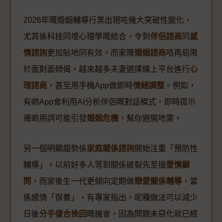
2026年嘅婚姻輔導行業出現咗幾大突破性變化，
尤其係科技同埋心理學嘅結合，令到
伴侶諮商
同
感
情諮詢
更加貼地同有效。而家嘅
婚姻諮商
唔再局限
於面對面傾偈，越來越多夫妻選擇線上平台進行
心
理諮商
，甚至用手機App做即時
情緒調整
。例如，
有啲App會利用AI分析伴侶嘅對話模式，即時提示
邊啲用詞可能引發
婚姻危機
，幫你避開地雷。
另一個明顯趨勢係
家庭關係諮詢
開始注重「預防性
輔導」。以前好多人等到關係破裂先至搵
愛情顧
問
，而家後生一代更傾向定期做
戀愛關係輔導
，當
係感情「保養」。有專家指出，呢種做法可以減少
日後
分手復合挽回
嘅機會，因為問題未惡化就已經