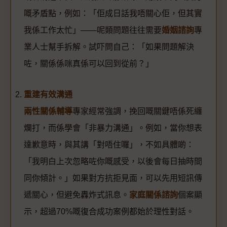
嘅矛盾點，例如：「佢成日話我唔關心佢，但其實
我係工作太忙」——呢類問題往往需要
婚姻諮詢
專
業人士幫手拆解。試吓問自己：「如果問題解決
咗，關係係咪真係可以回到從前？」
重建有效溝通
兩性關係輔導
專家經常強調，挽回嘅關鍵唔係死纏
爛打，而係學會「非暴力溝通」。例如，當你想表
達歉意時，與其講「對唔住囉」，不如具體啲：
「我明白上次忽略咗你嘅感受，以後會每日抽時間
同你傾計。」如果對方抗拒見面，可以先用短訊傳
遞關心，但避免轟炸式訊息。
家庭關係諮詢
個案顯
示，超過70%嘅復合成功案例都始於理性對話。