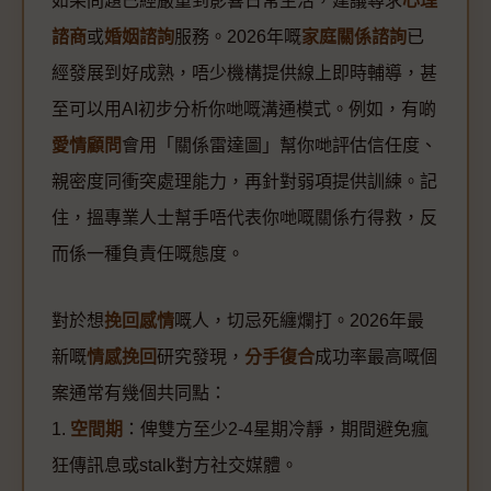
如果問題已經嚴重到影響日常生活，建議尋求
心理
諮商
或
婚姻諮詢
服務。2026年嘅
家庭關係諮詢
已
經發展到好成熟，唔少機構提供線上即時輔導，甚
至可以用AI初步分析你哋嘅溝通模式。例如，有啲
愛情顧問
會用「關係雷達圖」幫你哋評估信任度、
親密度同衝突處理能力，再針對弱項提供訓練。記
住，搵專業人士幫手唔代表你哋嘅關係冇得救，反
而係一種負責任嘅態度。
對於想
挽回感情
嘅人，切忌死纏爛打。2026年最
新嘅
情感挽回
研究發現，
分手復合
成功率最高嘅個
案通常有幾個共同點：
1.
空間期
：俾雙方至少2-4星期冷靜，期間避免瘋
狂傳訊息或stalk對方社交媒體。