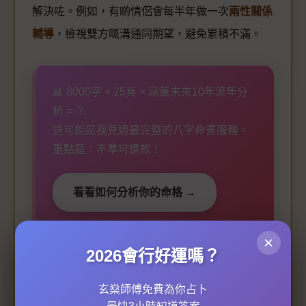
解決咗。例如，有啲情侶會每半年做一次
兩性關係
輔導
，檢視雙方嘅溝通同期望，避免累積不滿。
📊 8000字 × 25頁 × 涵蓋未來10年流年分
析 = ？
這可能是我見過最完整的八字命書服務。
重點是：不準可退款！
看看如何分析你的命格 →
×
2026會行好運嗎？
科技亦改變咗
挽回感情
嘅方式。2026年流行嘅
情
感挽回
服務，會結合大數據分析兩個人嘅互動歷
玄燊師傅免費為你占卜
史，定制挽回策略。比如話，如果想
挽回男友
或
挽