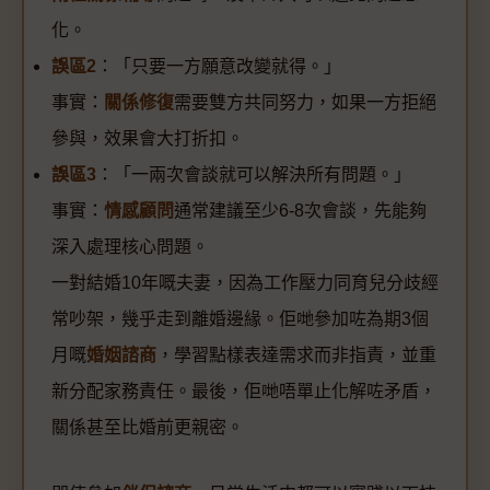
化。
誤區2
：「只要一方願意改變就得。」
事實：
關係修復
需要雙方共同努力，如果一方拒絕
參與，效果會大打折扣。
誤區3
：「一兩次會談就可以解決所有問題。」
事實：
情感顧問
通常建議至少6-8次會談，先能夠
深入處理核心問題。
一對結婚10年嘅夫妻，因為工作壓力同育兒分歧經
常吵架，幾乎走到離婚邊緣。佢哋參加咗為期3個
月嘅
婚姻諮商
，學習點樣表達需求而非指責，並重
新分配家務責任。最後，佢哋唔單止化解咗矛盾，
關係甚至比婚前更親密。