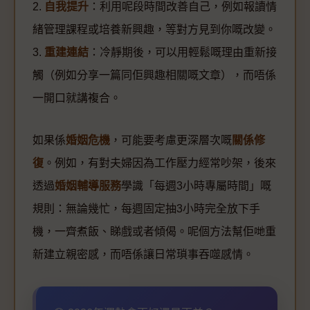
2.
自我提升
：利用呢段時間改善自己，例如報讀情
緒管理課程或培養新興趣，等對方見到你嘅改變。
3.
重建連結
：冷靜期後，可以用輕鬆嘅理由重新接
觸（例如分享一篇同佢興趣相關嘅文章），而唔係
一開口就講複合。
如果係
婚姻危機
，可能要考慮更深層次嘅
關係修
復
。例如，有對夫婦因為工作壓力經常吵架，後來
透過
婚姻輔導服務
學識「每週3小時專屬時間」嘅
規則：無論幾忙，每週固定抽3小時完全放下手
機，一齊煮飯、睇戲或者傾偈。呢個方法幫佢哋重
新建立親密感，而唔係讓日常瑣事吞噬感情。