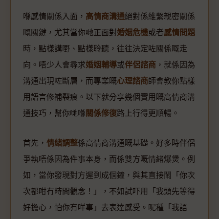
喺感情關係入面，
高情商溝通
絕對係維繫親密關係
嘅關鍵，尤其當你哋正面對
婚姻危機
或者
感情問題
時，點樣講嘢、點樣聆聽，往往決定咗關係嘅走
向。唔少人會尋求
婚姻輔導
或
伴侶諮商
，就係因為
溝通出現咗斷層，而專業嘅
心理諮商
師會教你點樣
用語言修補裂痕。以下就分享幾個實用嘅高情商溝
通技巧，幫你哋喺
關係修復
路上行得更順暢。
首先，
情緒調整
係高情商溝通嘅基礎。好多時伴侶
爭執唔係因為件事本身，而係雙方嘅情緒爆煲。例
如，當你發現對方遲到成個鐘，與其直接鬧「你次
次都咁冇時間觀念！」，不如試吓用「我頭先等得
好擔心，怕你有咩事」去表達感受。呢種「我語