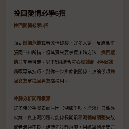
挽回愛情必學5招
挽回愛情必學5招
面對
婚姻危機
或者感情破裂，好多人第一反應係慌
張同不知所措，但其實只要掌握正確方法，
挽回感
情
並非無可能。以下5招結合咗
心理諮商
同
伴侶諮
商
嘅專業技巧，幫你一步步修復關係，無論係想
挽
回女友
定
挽回男友
都適用。
冷靜分析問題根源
好多時分手嘅表面原因（例如爭吵、冷淡）只係導
火線，真正嘅問題可能係長期累積嘅
情緒調整
失敗
或者溝通不良。建議先冷靜落嚟，用紙筆列出雙方