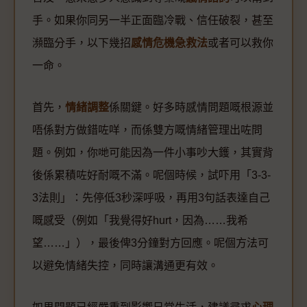
手。如果你同另一半正面臨冷戰、信任破裂，甚至
瀕臨分手，以下幾招
感情危機急救法
或者可以救你
一命。
首先，
情緒調整
係關鍵。好多時感情問題嘅根源並
唔係對方做錯咗咩，而係雙方嘅情緒管理出咗問
題。例如，你哋可能因為一件小事吵大鑊，其實背
後係累積咗好耐嘅不滿。呢個時候，試吓用「3-3-
3法則」：先停低3秒深呼吸，再用3句話表達自己
嘅感受（例如「我覺得好hurt，因為……我希
望……」），最後俾3分鐘對方回應。呢個方法可
以避免情緒失控，同時讓溝通更有效。