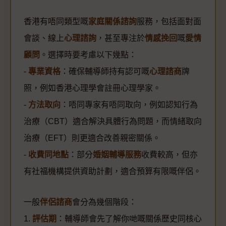
香港有唔同類型嘅
家庭關係諮詢
服務，包括面對面
會談、線上
心理諮詢
，甚至專注於
情感挽回
嘅
愛情
顧問
。選擇時要考慮以下幾點：
-
專業資格
：確保輔導師持有認可嘅
心理諮商
牌
照，例如香港心理學會註冊心理學家。
-
方法取向
：唔同專家有唔同取向，例如認知行為
治療（CBT）適合解決具體行為問題，而情緒取向
治療（EFT）則更適合改善親密關係。
-
收費同地點
：部分
婚姻輔導服務
收費較高，但亦
有社福機構提供資助計劃，適合預算有限嘅伴侶。
一般
伴侶諮商
會分為幾個階段：
1.
評估期
：輔導師會先了解你哋嘅關係歷史同核心