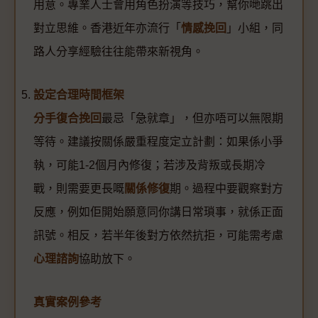
用意。專業人士會用角色扮演等技巧，幫你哋跳出
對立思維。香港近年亦流行「
情感挽回
」小組，同
路人分享經驗往往能帶來新視角。
設定合理時間框架
分手復合挽回
最忌「急就章」，但亦唔可以無限期
等待。建議按關係嚴重程度定立計劃：如果係小爭
執，可能1-2個月內修復；若涉及背叛或長期冷
戰，則需要更長嘅
關係修復
期。過程中要觀察對方
反應，例如佢開始願意同你講日常瑣事，就係正面
訊號。相反，若半年後對方依然抗拒，可能需考慮
心理諮詢
協助放下。
真實案例參考