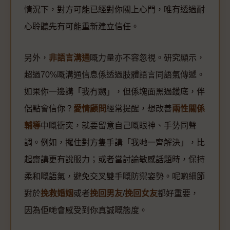
情況下，對方可能已經對你關上心門，唯有透過耐
心聆聽先有可能重新建立信任。
另外，
非語言溝通
嘅力量亦不容忽視。研究顯示，
超過70%嘅溝通信息係透過肢體語言同語氣傳遞。
如果你一邊講「我冇嬲」，但係塊面黑過鑊底，伴
侶點會信你？
愛情顧問
經常提醒，想改善
兩性關係
輔導
中嘅衝突，就要留意自己嘅眼神、手勢同聲
調。例如，攞住對方隻手講「我哋一齊解決」，比
起齋講更有說服力；或者當討論敏感話題時，保持
柔和嘅語氣，避免交叉雙手嘅防禦姿勢。呢啲細節
對於
挽救婚姻
或者
挽回男友
/
挽回女友
都好重要，
因為佢哋會感受到你真誠嘅態度。