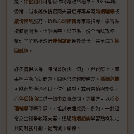
緣，
伴侶諮商
可能係你哋嘅救命稻草。2026年嘅
香港，越來越多情侶同夫妻選擇專業嘅
婚姻輔導
或
感情諮詢
服務，透過
心理諮商
專家嘅指導，學習點
樣修補關係、化解衝突。以下係一份全面嘅攻略，
幫你了解點樣透過
伴侶諮商
挽救愛情，甚至成功
挽
回感情
。
好多情侶以為「時間會解決一切」，但實際上，如
果唔主動面對問題，關係只會越嚟越差。
婚姻危機
可能源於溝通不良、信任破裂，或者價值觀衝突，
而
伴侶諮商
提供一個中立嘅空間，等雙方可以喺
心
理輔導
師嘅引導下，坦誠表達感受。例如，一對經
常為金錢爭執嘅夫妻，透過
婚姻諮詢
學習點樣制定
共同財務計劃，從而減少摩擦。