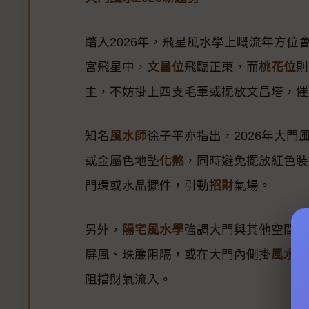
踏入2026年，飛星風水學上嘅流年方
宮飛星中，
文昌位
飛臨正東，而
桃花位
則
主，不妨掛上四支毛筆或擺放文昌塔，催
知名
風水師
徐子平亦指出，2026年大門
或金屬色地墊
化煞
，同時避免擺放紅色裝
門環或水晶擺件，引動
招財
氣場。
另外，
陽宅風水學
強調大門與其他空間嘅
屏風、珠簾阻隔，或在大門內側掛
風水
葫
阻擋財氣流入。