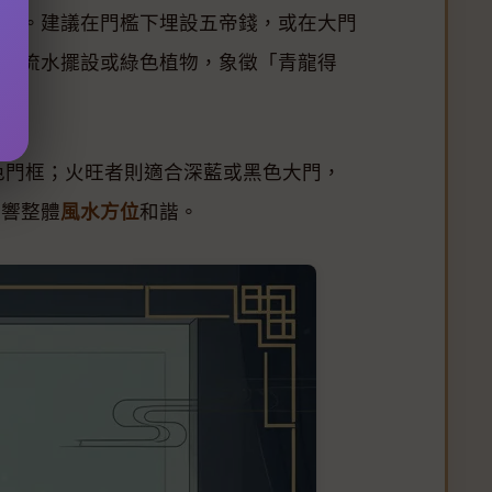
爭執。建議在門檻下埋設五帝錢，或在大門
擺放流水擺設或綠色植物，象徵「青龍得
色門框；火旺者則適合深藍或黑色大門，
影響整體
風水方位
和諧。