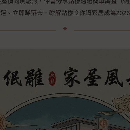
樑壓頂同劍懸煞，仲會分享點樣通過簡單調整（例
運。立即睇落去，瞭解點樣令你嘅家居成為202