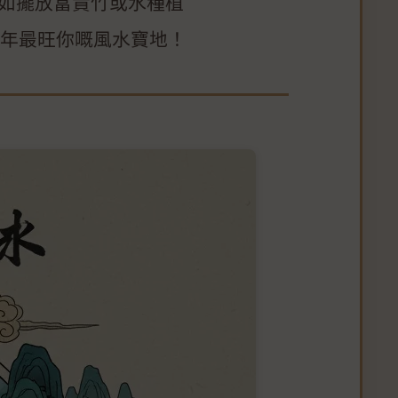
如擺放富貴竹或水種植
6年最旺你嘅風水寶地！