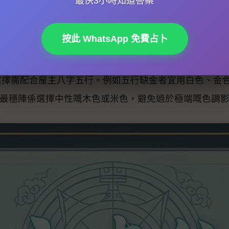
最快3小時知道答案
星飛臨中宮，若大門正對屋內走廊或樓梯，易引發口舌
非。對於想加強事業運嘅家庭，可在大門左側（龍邊）
按此 WhatsApp 免費占卜
色選擇需配合屋主八字五行。例如五行缺金者宜用白色、金
最穩陣係選擇中性嘅木色或米色，避免過於極端嘅色調