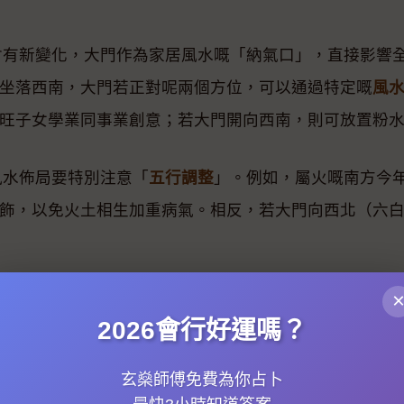
位會有新變化，大門作為家居風水嘅「納氣口」，直接影響
坐落西南，大門若正對呢兩個方位，可以通過特定嘅
風
旺子女學業同事業創意；若大門開向西南，則可放置粉
風水佈局要特別注意「
五行調整
」。例如，屬火嘅南方今
飾，以免火土相生加重病氣。相反，若大門向西北（六
互動禁忌。2026年要避免大門直沖廚房或廁所，否則易
2026會行好運嗎？
蘆化解沖煞。同時，大門外嘅明堂位（即門前空間）宜
玄燊師傅免費為你占卜