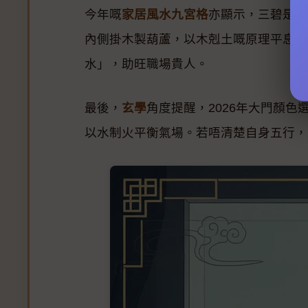
今年嘅
家居風水九宮格
亦顯示，三碧是非
內側掛木製葫蘆，以木剋土嘅原理平息是
水」，助旺職場貴人。
最後，
玄學
角度提醒，2026年大門顏
以水制火平衡氣場。若唔清楚自身五行，