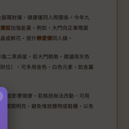
全屋嘅財運、健康運同人際關係。今年九
水擺設
加強能量。例如，大門向正東嘅屋
水晶或鮮花，提升
戀愛運
同人緣。
年逢二黑病星，若大門朝南，建議用灰色
白財位），可多用金色、白色元素，如金屬
×
破財或影響健康。若格局無法改動，可用
保持開闊明亮，避免堆放雜物或鞋櫃，以免