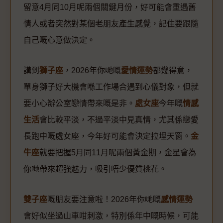
留意4月同10月呢兩個關鍵月份，好可能會重遇舊
情人或者突然對某個老朋友產生感覺，記住要跟隨
自己嘅心意做決定。
講到
獅子座
，2026年你哋嘅
愛情運勢
都幾得意，
單身獅子好大機會喺工作場合遇到心儀對象，但就
要小心辦公室戀情帶來嘅是非。
處女座
今年嘅
情感
生活
會比較平淡，不過平淡中見真情，尤其係戀愛
長跑中嘅處女座，今年好可能會決定拉埋天窗。
金
牛座
就要把握5月同11月呢兩個黃金期，金星會為
你哋帶來超強魅力，吸引唔少優質桃花。
雙子座
嘅朋友要注意啦！2026年你哋嘅
感情運勢
會好似坐過山車咁刺激，特別係年中嘅時候，可能