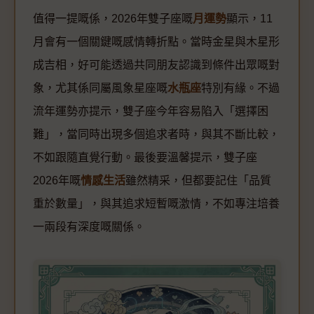
值得一提嘅係，2026年雙子座嘅
月運勢
顯示，11
月會有一個關鍵嘅感情轉折點。當時金星與木星形
成吉相，好可能透過共同朋友認識到條件出眾嘅對
象，尤其係同屬風象星座嘅
水瓶座
特別有緣。不過
流年運勢亦提示，雙子座今年容易陷入「選擇困
難」，當同時出現多個追求者時，與其不斷比較，
不如跟隨直覺行動。最後要溫馨提示，雙子座
2026年嘅
情感生活
雖然精采，但都要記住「品質
重於數量」，與其追求短暫嘅激情，不如專注培養
一兩段有深度嘅關係。