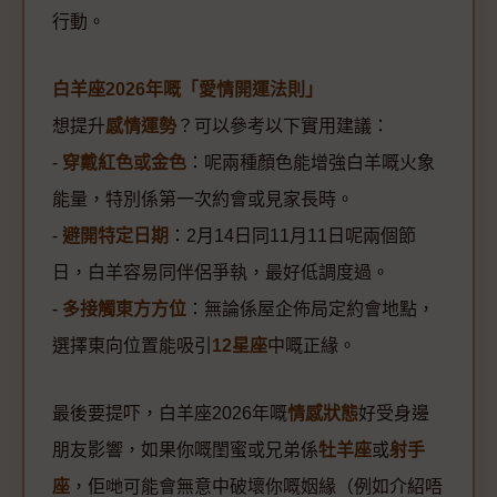
行動。
白羊座2026年嘅「愛情開運法則」
想提升
感情運勢
？可以參考以下實用建議：
-
穿戴紅色或金色
：呢兩種顏色能增強白羊嘅火象
能量，特別係第一次約會或見家長時。
-
避開特定日期
：2月14日同11月11日呢兩個節
日，白羊容易同伴侶爭執，最好低調度過。
-
多接觸東方方位
：無論係屋企佈局定約會地點，
選擇東向位置能吸引
12星座
中嘅正緣。
最後要提吓，白羊座2026年嘅
情感狀態
好受身邊
朋友影響，如果你嘅閨蜜或兄弟係
牡羊座
或
射手
座
，佢哋可能會無意中破壞你嘅姻緣（例如介紹唔