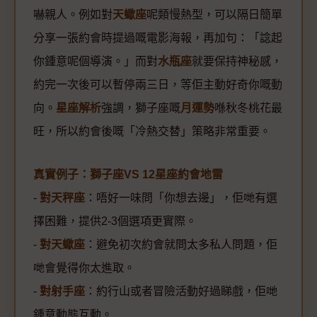
嚇親人。例如對
天蠍座
呢類慢熱型，可以隔日簡單
分享一張約會時提過嘅電影海報，再加句：「諗起
你鍾意呢個導演。」而對
水瓶座
就要保持神秘感，
約完一次後可以暫停兩三日，等佢主動好奇你嘅動
向。
星座解析
強調，獅子座嘅
月運勢
喺秋冬桃花最
旺，所以約會後嘅「冷熱交替」策略非常重要。
真實例子：獅子座VS 12星座約會地雷
-
對天秤座
：唔好一味問「你想去邊」，佢哋有選
擇困難，提供2-3個選項更實際。
-
對天蠍座
：避免初次約會就問太多私人問題，佢
哋會覺得你太進取。
-
對射手座
：約行山或者冒險活動好過睇戲，佢哋
鍾意動態互動。