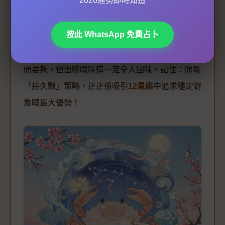
2026運勢即時知道
-
11月（土星順行）
：可能出現現實考驗（如同
居、買樓議題），提前同伴侶溝通價值觀
按此 WhatsApp 免費占卜
金牛座今年嘅
感情運勢
就像煲湯——火候要足，時
間要夠，但出嚟嘅味道一定令人回味。記住：你嘅
「持久戰」策略，正正係吸引
12星座
中追求穩定對
象嘅最大優勢！