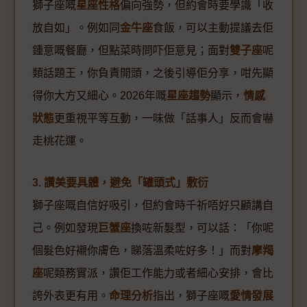
獅子座嘅
星座性格
偏向強勢，但約會時要學識「收
放自如」。例如同
金牛座
食飯，可以主動提議去佢
鍾意嘅餐廳，但點菜時問吓佢意見；面對
雙子座
呢
類話題王，你負責開頭，之後引導佢分享，咁先顯
得你大方又細心。2026年嘅
星座趨勢
顯示，
情感
狀態
更重視平等互動，一味做「話事人」反而會嚇
走桃花運。
3. 讚美要具體，避免「罐頭式」敷衍
獅子座嘅自信好吸引，但約會時千祈唔好只顧講自
己。例如發現
巨蟹座
換咗新髮型，可以話：「你呢
個髮色好襯你膚色，睇落溫柔咗好多！」而對
摩羯
座
呢類務實派，讚佢工作能力或者細心安排，會比
誇外表更有用。
命理分析
指出，獅子座嘅
愛情發展