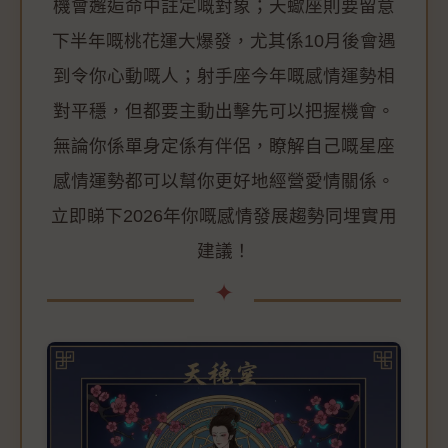
機會邂逅命中註定嘅對象；天蠍座則要留意
下半年嘅桃花運大爆發，尤其係10月後會遇
到令你心動嘅人；射手座今年嘅感情運勢相
對平穩，但都要主動出擊先可以把握機會。
無論你係單身定係有伴侶，瞭解自己嘅星座
感情運勢都可以幫你更好地經營愛情關係。
立即睇下2026年你嘅感情發展趨勢同埋實用
建議！