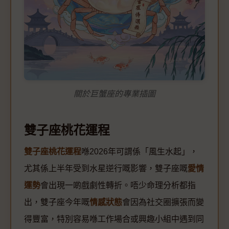
關於巨蟹座的專業插圖
雙子座桃花運程
雙子座桃花運程
喺2026年可謂係「風生水起」，
尤其係上半年受到水星逆行嘅影響，雙子座嘅
愛情
運勢
會出現一啲戲劇性轉折。唔少命理分析都指
出，雙子座今年嘅
情感狀態
會因為社交圈擴張而變
得豐富，特別容易喺工作場合或興趣小組中遇到同