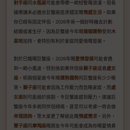
射手座
同
水瓶座
可能會帶嚟一啲短暫嘅浪漫，但長
遠嚟講未必適合巨蟹座追求穩定嘅
情感生活
。如果
你已經有固定伴侶，2026年係一個好時機去計劃
結婚或者生仔，因為巨蟹座今年嘅
婚姻運勢
受到
木
星
嘅加持，會特別有利於家庭同愛情嘅發展。
對於已婚嘅巨蟹座，2026年嘅
愛情發展
可能會遇
到一啲小風波，特別係如果伴侶係
獅子座
或者
處女
座
，呢兩個星座今年嘅
運勢趨勢
同巨蟹座有少少衝
突。
獅子座
可能會因為工作壓力而忽略家庭，而
處
女座
則可能過於挑剔，令巨蟹座感到壓力。建議巨
蟹座今年多啲同伴侶傾偈，甚至可以考慮一齊去做
命理諮詢
，等大家更了解彼此嘅
情感需求
。另外，
雙子座
同
摩羯座
嘅朋友今年可能會成為你嘅愛情貴