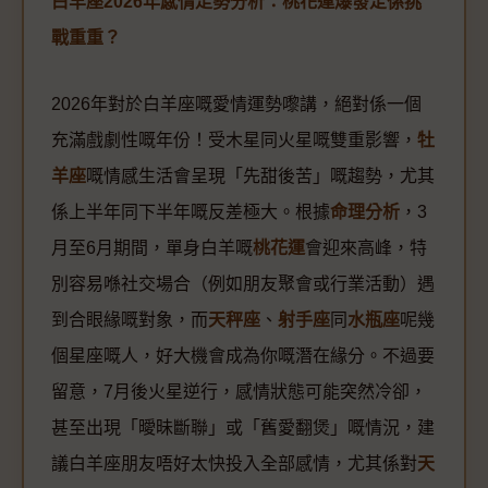
白羊座2026年感情走勢分析：桃花運爆發定係挑
戰重重？
2026年對於白羊座嘅愛情運勢嚟講，絕對係一個
充滿戲劇性嘅年份！受木星同火星嘅雙重影響，
牡
羊座
嘅情感生活會呈現「先甜後苦」嘅趨勢，尤其
係上半年同下半年嘅反差極大。根據
命理分析
，3
月至6月期間，單身白羊嘅
桃花運
會迎來高峰，特
別容易喺社交場合（例如朋友聚會或行業活動）遇
到合眼緣嘅對象，而
天秤座
、
射手座
同
水瓶座
呢幾
個星座嘅人，好大機會成為你嘅潛在緣分。不過要
留意，7月後火星逆行，感情狀態可能突然冷卻，
甚至出現「曖昧斷聯」或「舊愛翻煲」嘅情況，建
議白羊座朋友唔好太快投入全部感情，尤其係對
天