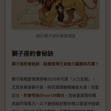
關於獅子座的專業插圖
獅子座約會秘訣
獅子座約會秘訣：點樣發揮王者魅力贏盡桃花運？
獅子座嘅愛情運勢喺2026年可謂「火力全開」，
尤其係單身獅子座，桃花運爆棚嘅機會大增！但要
記住，
約會唔係Show Off舞台
，而係要展現你嘅
真誠同領導力。以下幾個秘訣幫你喺12星座中脫穎