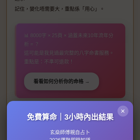
記住，變化唔需要大，重點係「用心」。
📊 8000字 × 25頁 × 涵蓋未來10年流年分
析 = ？
這可能是我見過最完整的八字命書服務。
重點是：不準可退款！
看看如何分析你的命格 →
×
2026年關鍵月份提醒
：
免費算命｜3小時內出結果
-
5月（金星入金牛）
：
桃花運
最旺，適合表白或推
玄燊師傅親自占卜
進關係