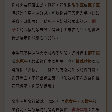
你哋需要適度主動。例如，如果對
射手座
或
雙子座
呢類外向星座有好感，可以從共同興趣入手（比如
美食、藝術展），避免一開始就談嚴肅話題。
例
子
：約心儀對象去試新開嘅手工朱古力店，用實際
行動展示你嘅細心同品味。
金牛嘅堅持有時會變成戀愛障礙，尤其遇上
獅子座
或
水瓶座
呢類重視自由嘅對象。今年
情感狀態
嘅關
鍵詞係「妥協」——例如對方臨時想改約會計劃，
與其黑面，不如幽默回應：「咁我哋下次去食你鍾
意嘅餐廳，你要請返我！」
金牛座對金錢敏感，2026年同
處女座
、
天蠍座
談
戀愛時，建議早啲討論消費習慣。
實際建議
：如果