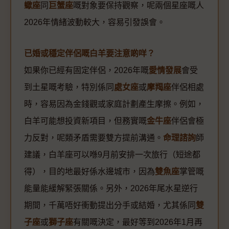
蠍座
同
巨蟹座
嘅對象要保持觀察，呢兩個星座嘅人
2026年情緒波動較大，容易引發誤會。
已婚或穩定伴侶嘅白羊要注意啲咩？
如果你已經有固定伴侶，2026年嘅
愛情發展
會受
到土星嘅考驗，特別係同
處女座
或
摩羯座
伴侶相處
時，容易因為金錢觀或家庭計劃產生摩擦。例如，
白羊可能想投資新項目，但務實嘅
金牛座
伴侶會極
力反對，呢類矛盾需要雙方提前溝通。
命理諮詢
師
建議，白羊座可以喺9月前安排一次旅行（短途都
得），目的地最好係水邊城市，因為
雙魚座
掌管嘅
能量能緩解緊張關係。另外，2026年尾水星逆行
期間，千萬唔好衝動提出分手或結婚，尤其係同
雙
子座
或
獅子座
有關嘅決定，最好等到2026年1月再