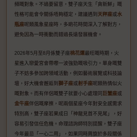
頻嘅對象。不過要留意，雙子座天生「貪新鮮」嘅
性格可能會令關係唔夠穩定，建議遇到
天秤座
或
水
瓶座
呢類風象星座時，多啲花時間深入了解對方，
避免因為一時衝動而錯過長遠發展機會。
2026年5月至8月係雙子座
桃花運
最旺嘅時期，火
星進入戀愛宮會帶嚟一波強勁嘅吸引力。單身嘅雙
子不妨多參加跨領域活動，例如藝術展覽或科技論
壇，好大機會邂逅到
獅子座
或
射手座
呢類熱情似火
嘅對象。而有伴侶嘅雙子就要小心處理同
巨蟹座
或
金牛座
伴侶嘅摩擦，呢兩個星座今年對安全感需求
特別高，雙子座若果成日「神龍見首不見尾」，好
容易引發信任危機。命理諮詢師特別提醒，雙子座
今年最忌「一心二用」，如果同時周旋於多段關係