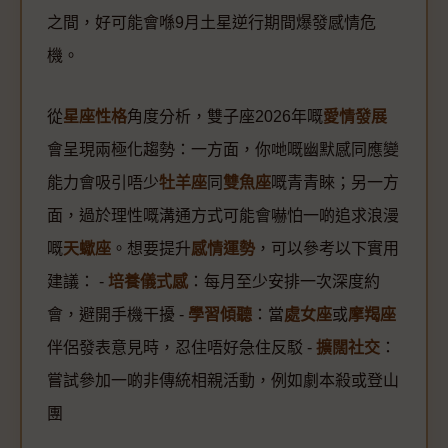
之間，好可能會喺9月土星逆行期間爆發感情危
機。
從
星座性格
角度分析，雙子座2026年嘅
愛情發展
會呈現兩極化趨勢：一方面，你哋嘅幽默感同應變
能力會吸引唔少
牡羊座
同
雙魚座
嘅青青睞；另一方
面，過於理性嘅溝通方式可能會嚇怕一啲追求浪漫
嘅
天蠍座
。想要提升
感情運勢
，可以參考以下實用
建議： -
培養儀式感
：每月至少安排一次深度約
會，避開手機干擾 -
學習傾聽
：當
處女座
或
摩羯座
伴侶發表意見時，忍住唔好急住反駁 -
擴闊社交
：
嘗試參加一啲非傳統相親活動，例如劇本殺或登山
團