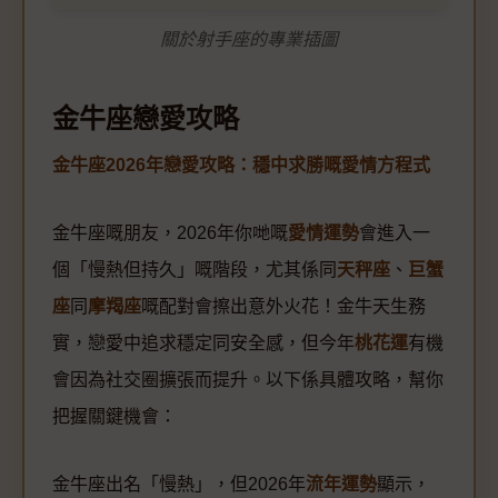
關於射手座的專業插圖
金牛座戀愛攻略
金牛座2026年戀愛攻略：穩中求勝嘅愛情方程式
金牛座嘅朋友，2026年你哋嘅
愛情運勢
會進入一
個「慢熱但持久」嘅階段，尤其係同
天秤座
、
巨蟹
座
同
摩羯座
嘅配對會擦出意外火花！金牛天生務
實，戀愛中追求穩定同安全感，但今年
桃花運
有機
會因為社交圈擴張而提升。以下係具體攻略，幫你
把握關鍵機會：
金牛座出名「慢熱」，但2026年
流年運勢
顯示，