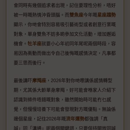
會同時有幾個追求者出現，記住要理性分析，唔好
被一時嘅熱情沖昏頭腦。而
雙魚座
今年嘅
星座趨勢
顯示，你哋會特別容易吸引藝術型或者創意行業嘅
對象，單身雙魚不妨多啲參加文化活動，增加邂逅
機會。
牡羊座
就要小心年初同年尾呢兩個時段，容
易因為衝動而做出令自己後悔嘅感情決定，凡事都
要三思而後行。
最後講吓
摩羯座
，2026年對你哋嚟講係感情轉型
期，尤其係大齡單身摩羯，好可能會喺家人介紹下
認識到條件唔錯嘅對象，雖然開始時可能冇乜感
覺，但慢慢培養下可能會發現對方嘅優點。無論係
邊個星座，記住2026年嘅
流年運勢
都強調「真
誠」同「溝通」呢兩個關鍵詞，只要保持開放同誠