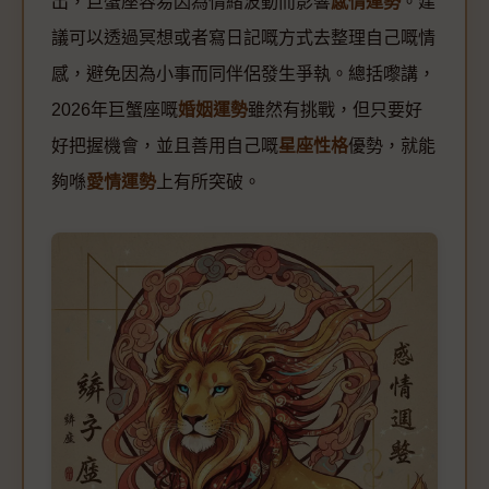
出，巨蟹座容易因為情緒波動而影響
感情運勢
。建
議可以透過冥想或者寫日記嘅方式去整理自己嘅情
感，避免因為小事而同伴侶發生爭執。總括嚟講，
2026年巨蟹座嘅
婚姻運勢
雖然有挑戰，但只要好
好把握機會，並且善用自己嘅
星座性格
優勢，就能
夠喺
愛情運勢
上有所突破。