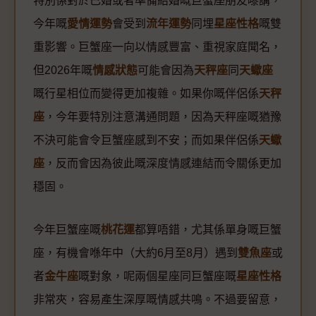
特別係對於已婚或者準備結婚嘅巨蟹座朋友嚟講，
今年嘅
愛情運勢
會受到
流年運勢
同埋
星座性格
嘅雙
重影響。巨蟹座一向以情感豐富、重視家庭聞名，
但2026年嘅
情感狀態
可能會因為
天秤座
同
天蠍座
嘅行星相位而變得更加複雜。如果你嘅伴侶係
天秤
座
，今年要特別注意溝通問題，因為天秤座嘅猶豫
不決可能會令巨蟹座感到不安；而如果伴侶係
天蠍
座
，反而會因為彼此嘅深度情感連結而令關係更加
穩固。
今年巨蟹座嘅
桃花運
都算唔錯，尤其係單身嘅巨蟹
座，有機會喺年中（大約6月至8月）遇到
雙魚座
或
者
金牛座
嘅對象，呢兩個星座同巨蟹座嘅
星座性格
非常夾，容易產生深厚嘅情感共鳴。不過要留意，