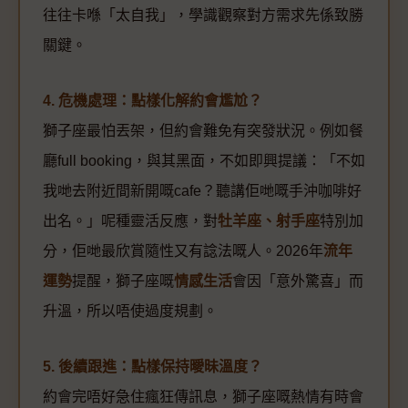
往往卡喺「太自我」，學識觀察對方需求先係致勝
關鍵。
4. 危機處理：點樣化解約會尷尬？
獅子座最怕丟架，但約會難免有突發狀況。例如餐
廳full booking，與其黑面，不如即興提議：「不如
我哋去附近間新開嘅cafe？聽講佢哋嘅手沖咖啡好
出名。」呢種靈活反應，對
牡羊座、射手座
特別加
分，佢哋最欣賞隨性又有諗法嘅人。2026年
流年
運勢
提醒，獅子座嘅
情感生活
會因「意外驚喜」而
升溫，所以唔使過度規劃。
5. 後續跟進：點樣保持曖昧溫度？
約會完唔好急住瘋狂傳訊息，獅子座嘅熱情有時會