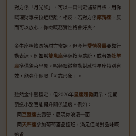
對方係「月光族」，可以一齊制定儲蓄目標，用你
嘅理財專長拉近距離。相反，若對方係
摩羯座
，反
而可以放心，你哋嘅務實性格會好夾。
金牛座唔擅長講甜言蜜語，但今年
愛情發展
要靠行
動表達。例如幫
雙魚座
伴侶按摩肩膀，或者為
牡羊
座
準備驚喜早餐。呢類細微舉動對感性星座特別有
效，能強化你嘅「可靠形象」。
雖然金牛愛穩定，但2026年
星座趨勢
顯示，定期
製造小驚喜能提升關係溫度。例如：
- 同
巨蟹座
去露營，展現你浪漫一面
- 同
天秤座
參加葡萄酒品鑑班，滿足佢哋對品味嘅
追求