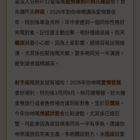
家深入分析吓12星座嘅
感情運勢
同
桃花運
趨勢！首
先講吓
天秤座
，2026年對你哋嚟講係愛情豐收
年，特別係單身天秤，年中會遇到一個同你性格好
夾嘅對象，記住要主動出擊，唔好錯過良緣。而
天
蠍座
就要小心啲，因為土星影響，感情容易出現暗
湧，尤其係拍緊拖嘅天蠍，要多啲同另一半溝通，
避免誤會越積越深。
射手座
嘅朋友就有福啦！2026年你哋嘅
愛情發展
會好順利，特別係3月同9月，桃花運爆棚，好大機
會喺旅行或者進修場合識到新對象。至於
巨蟹座
，
今年你哋嘅
情感狀態
會比較波動，尤其係已婚巨
蟹，可能會因為家庭瑣事同另一半有爭執，建議你
哋學識放低完美主義，多啲體諒對方。
水瓶座
就要