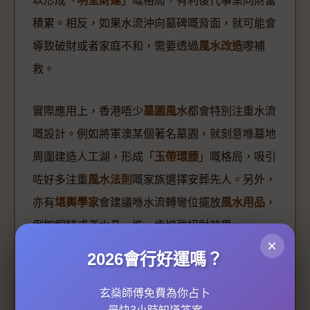
以形成「
明堂財運
」嘅格局，有利後代事業同財富
積累。相反，如果水流沖向墓碑嘅背面，就可能會
導致破財或者家庭不和，需要透過
風水改造
嚟補
救。
實際應用上，香港唔少
墓園風水
都會特別注重水流
嘅設計。例如將軍澳某個著名墓園，就刻意喺墓地
周圍建造人工湖，形成「
玉帶環腰
」嘅格局，吸引
咗好多注重
風水法則
嘅家族選擇安葬先人。另外，
亦有
堪輿學家
會建議喺水流轉彎位擺放
風水用品
，
例如銅錢或者水晶，進一步增強招財效果。
×
2026會行好運嗎？
最後要提一提，水流佈局並唔係一成不變，隨住環
境變化（例如附近工程或者自然地貌改變），原本
玄燊師傅免費為你占卜