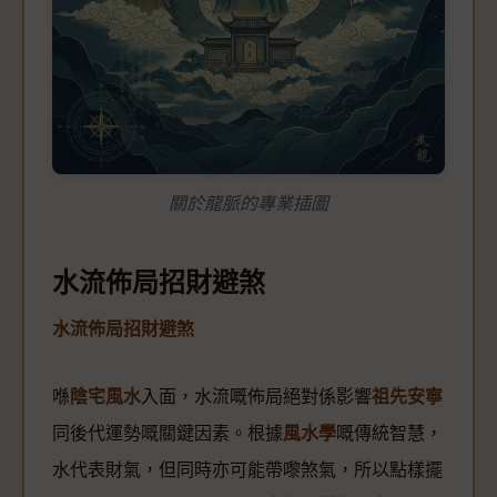
關於龍脈的專業插圖
水流佈局招財避煞
水流佈局招財避煞
喺
陰宅風水
入面，水流嘅佈局絕對係影響
祖先安寧
同後代運勢嘅關鍵因素。根據
風水學
嘅傳統智慧，
水代表財氣，但同時亦可能帶嚟煞氣，所以點樣擺