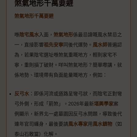
煞氣地形千萬要避
煞氣地形千萬要避
喺
陰宅風水
入面，
煞氣地形
係最忌諱嘅風水禁忌之
一，直接影響
祖先安寧
同後代運勢。
風水師
普遍認
為，若果陰宅選址喺煞氣重嘅地方，輕則家宅不
寧，重則損丁破財。咩叫煞氣地形？簡單嚟講，就
係地勢、環境帶有負面能量嘅地方，例如：
反弓水
：即係河流或道路呈彎弓狀，而陰宅正對彎
弓外側，形成「箭煞」。2026年最新
堪輿學家
案
例顯示，新界北一處墓園因反弓水問題，導致後代
連年官司纏身，最後要請
風水專家
用
風水鎮物
（如
泰山石敢當）化解。