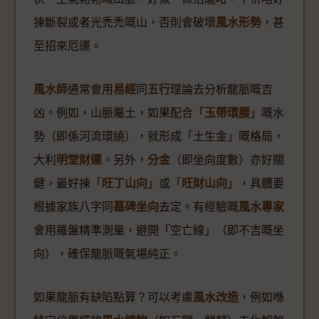
揀斷裂或者光禿禿嘅山，否則會破壞
風水形勢
，甚
至招來厄運。
風水師
通常會用
易經
同
五行
理論去分析龍脈嘅吉
凶。例如，山脈屬土，如果配合「
玉帶環腰
」嘅水
勢（即係河流環繞），就形成「土生金」嘅格局，
大利
明堂財運
。另外，
分金
（即坐向度數）亦好關
鍵，最好揀「
旺丁山向
」或「
旺財山向
」，具體要
根據家族八字同
墓碑坐向
去定。有經驗嘅
風水專家
會用羅盤精準測量，避開「空亡線」（即不吉嘅坐
向），確保龍脈嘅氣場純正。
如果龍脈有缺陷點算？可以考慮
風水改造
，例如喺