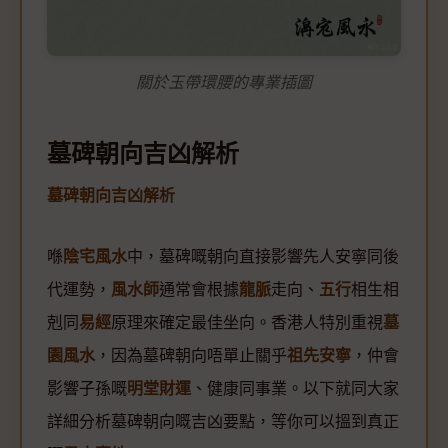
關於玉帶環腰的專業插圖
墓碑朝向吉凶解析
墓碑朝向吉凶解析
喺
陰宅風水
中，墓碑嘅朝向直接影響先人安寧同後
代運勢，
風水師
通常會根據
龍脈
走向、
五行
相生相
剋同
易經
原理來確定最佳坐向。香港人特別重視
墓
園風水
，因為墓碑朝向唔單止關乎
祖先安寧
，仲會
影響子孫嘅
明堂財運
、健康同事業。以下就同大家
詳細分析墓碑朝向嘅吉凶要點，等你可以搵到真正