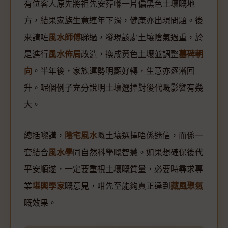
有位客人原先將祖先安葬喺一片偏黑色土壤嘅地
方，結果家族生意連年下滑，健康亦出現問題。後
來請咗
風水師傅
睇過，發現該處土壤陰氣過重，於
是進行
風水佈局
改造，換成黃色土壤並調整
墓碑朝
向
。半年後，家族運勢明顯好轉，生意亦逐漸回
升。呢個例子充分說明土壤選擇對後代嘅影響有幾
大。
總括嚟講，
陰宅風水
嘅土壤選擇唔係迷信，而係一
套結合
風水學
同自然科學嘅智慧。如果想確保後代
平安順遂，一定要重視土壤嘅質量，必要時尋求專
業
堪輿學家
嘅意見，咁先至能夠真正達到
藏風聚氣
嘅效果。