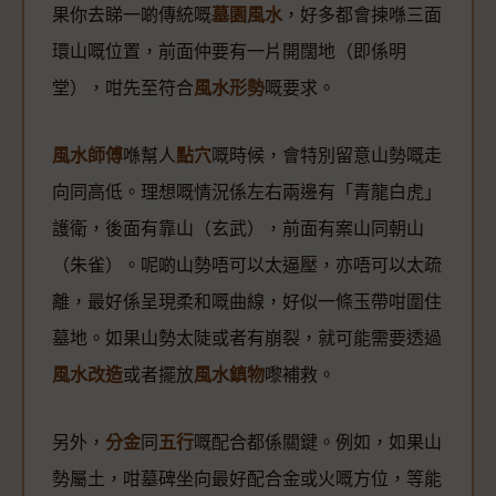
果你去睇一啲傳統嘅
墓園風水
，好多都會揀喺三面
環山嘅位置，前面仲要有一片開闊地（即係明
堂），咁先至符合
風水形勢
嘅要求。
風水師傅
喺幫人
點穴
嘅時候，會特別留意山勢嘅走
向同高低。理想嘅情況係左右兩邊有「青龍白虎」
護衛，後面有靠山（玄武），前面有案山同朝山
（朱雀）。呢啲山勢唔可以太逼壓，亦唔可以太疏
離，最好係呈現柔和嘅曲線，好似一條玉帶咁圍住
墓地。如果山勢太陡或者有崩裂，就可能需要透過
風水改造
或者擺放
風水鎮物
嚟補救。
另外，
分金
同
五行
嘅配合都係關鍵。例如，如果山
勢屬土，咁墓碑坐向最好配合金或火嘅方位，等能