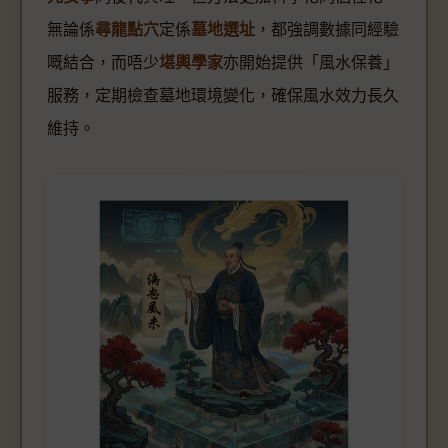
無論係
尋龍點穴
定係
墓地選址
，都強調數據同經驗
嘅結合，而唔少
堪輿學家
亦開始提供「風水保養」
服務，定期檢查墓地環境變化，確保風水效力長久
維持。