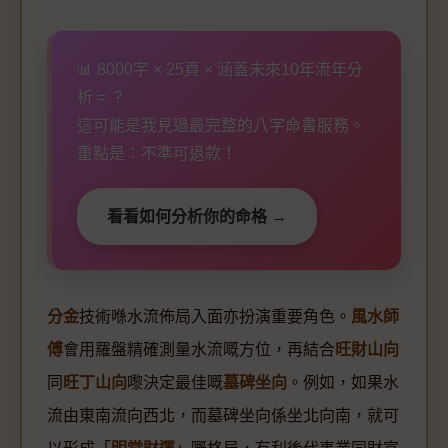
📊 8000字 × 25頁 × 涵蓋未來10年流年分
析 = ？
這可能是我見過最完整的八字命書服務。
重點是：不準可退款！
看看如何分析你的命格 →
分金
技術喺水流佈局入面亦扮演重要角色。
風水師
傅
會用羅盤精確測量水流嘅方位，再結合
旺財山向
同
旺丁山向
嚟決定最佳嘅
墓碑坐向
。例如，如果水
流由東南流向西北，而墓碑坐向係坐北向南，就可