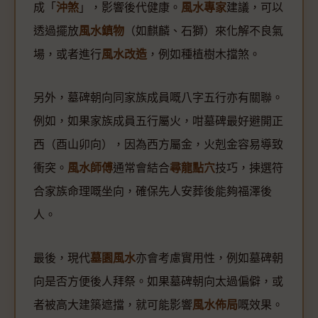
成「
沖煞
」，影響後代健康。
風水專家
建議，可以
透過擺放
風水鎮物
（如麒麟、石獅）來化解不良氣
場，或者進行
風水改造
，例如種植樹木擋煞。
另外，墓碑朝向同家族成員嘅八字五行亦有關聯。
例如，如果家族成員五行屬火，咁墓碑最好避開正
西（酉山卯向），因為西方屬金，火剋金容易導致
衝突。
風水師傅
通常會結合
尋龍點穴
技巧，揀選符
合家族命理嘅坐向，確保先人安葬後能夠福澤後
人。
最後，現代
墓園風水
亦會考慮實用性，例如墓碑朝
向是否方便後人拜祭。如果墓碑朝向太過偏僻，或
者被高大建築遮擋，就可能影響
風水佈局
嘅效果。