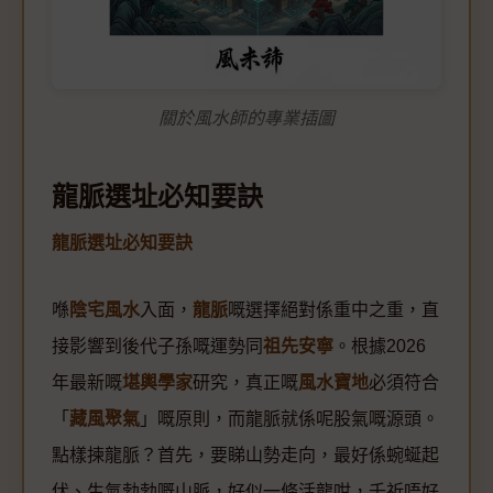
關於風水師的專業插圖
龍脈選址必知要訣
龍脈選址必知要訣
喺
陰宅風水
入面，
龍脈
嘅選擇絕對係重中之重，直
接影響到後代子孫嘅運勢同
祖先安寧
。根據2026
年最新嘅
堪輿學家
研究，真正嘅
風水寶地
必須符合
「
藏風聚氣
」嘅原則，而龍脈就係呢股氣嘅源頭。
點樣揀龍脈？首先，要睇山勢走向，最好係蜿蜒起
伏、生氣勃勃嘅山脈，好似一條活龍咁，千祈唔好