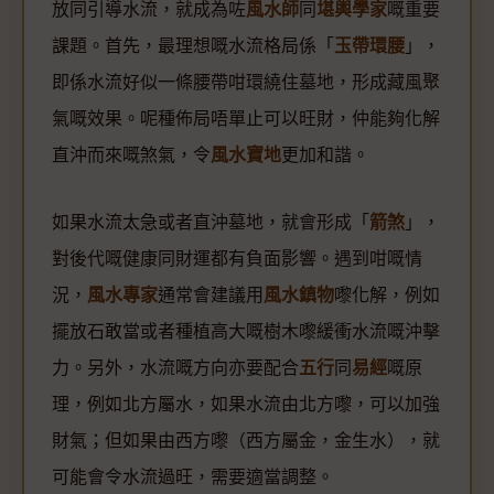
放同引導水流，就成為咗
風水師
同
堪輿學家
嘅重要
課題。首先，最理想嘅水流格局係「
玉帶環腰
」，
即係水流好似一條腰帶咁環繞住墓地，形成藏風聚
氣嘅效果。呢種佈局唔單止可以旺財，仲能夠化解
直沖而來嘅煞氣，令
風水寶地
更加和諧。
如果水流太急或者直沖墓地，就會形成「
箭煞
」，
對後代嘅健康同財運都有負面影響。遇到咁嘅情
況，
風水專家
通常會建議用
風水鎮物
嚟化解，例如
擺放石敢當或者種植高大嘅樹木嚟緩衝水流嘅沖擊
力。另外，水流嘅方向亦要配合
五行
同
易經
嘅原
理，例如北方屬水，如果水流由北方嚟，可以加強
財氣；但如果由西方嚟（西方屬金，金生水），就
可能會令水流過旺，需要適當調整。