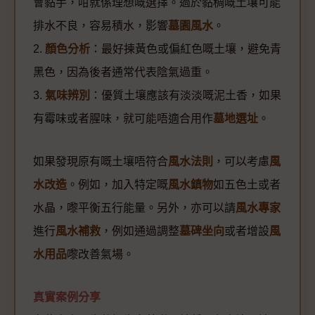
會黏手，咁就係理想嘅選擇。過於黏稠嘅土壤可能
排水不良，容易積水，影響
墓園風水
。
2.
顏色分析
：最好揀黃色或偏紅色嘅土壤，避免青
黑色，因為後者通常代表陰氣過重。
3.
氣味辨別
：優質土壤應該有淡淡嘅泥土香，如果
有霉味或者腥味，就可能唔適合用作
墓地選址
。
如果發現原有嘅土壤唔符合
風水法則
，可以考慮
風
水改造
。例如，加入特定嘅
風水鎮物
如五色土或者
水晶，嚟平衡五行能量。另外，亦可以請
風水專家
進行
風水補救
，例如通過調整
墓碑坐向
或者增設
風
水用品
嚟改善氣場。
真實案例分享