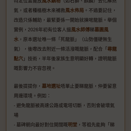
特定位置擺放
風水鎮物
（如石獅、麒麟）去化解煞
氣，或者種植樹木來補救
風水佈局
。不過要記住，
改造只係輔助，最緊要係一開始就揀啱龍脈。舉個
實例，2026年初有位客人搵
風水師傅
睇
墓園風
水
，原本選址喺一條「死龍脈」（山勢僵硬無生
氣），後嚟改去附近一條活潑嘅龍脈，配合「
尋龍
點穴
」技術，半年後家族生意明顯好轉，證明龍脈
嘅影響力不容忽視。
最後提提你，
墓地選址
唔單止要睇龍脈，仲要留意
周邊環境。例如：
- 避免龍脈被高速公路或電塔切斷，否則會破壞氣
場
- 墓碑朝向最好對住開闊嘅
明堂
，等祖先能夠「睇