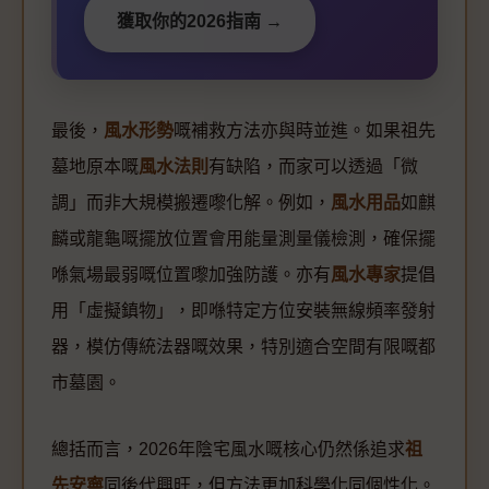
獲取你的2026指南 →
最後，
風水形勢
嘅補救方法亦與時並進。如果祖先
墓地原本嘅
風水法則
有缺陷，而家可以透過「微
調」而非大規模搬遷嚟化解。例如，
風水用品
如麒
麟或龍龜嘅擺放位置會用能量測量儀檢測，確保擺
喺氣場最弱嘅位置嚟加強防護。亦有
風水專家
提倡
用「虛擬鎮物」，即喺特定方位安裝無線頻率發射
器，模仿傳統法器嘅效果，特別適合空間有限嘅都
市墓園。
總括而言，2026年陰宅風水嘅核心仍然係追求
祖
先安寧
同後代興旺，但方法更加科學化同個性化。