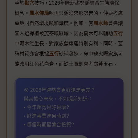
至於
點穴
技巧，2026年嘅新趨勢係結合生態環保
概念。
風水佈局
唔再只係追求形勢吉凶，仲要考慮
墓地同自然環境嘅和諧度。例如，有
風水師
會建議
客人選擇植被茂密嘅區域，因為樹木可以輔助
五行
中嘅木氣生長，對家族健康運特別有利。同時，墓
碑材質亦會根據
五行
缺補嚟揀，命中缺火嘅家族可
能改用紅色花崗岩，而缺土嘅則會考慮黃玉石。
😰 2026年運勢會更好還是更差？
與其擔心未來，不如提前知道：
• 今年運勢是好是壞?
• 財運事業運何時到?
• 哪個時期最適合投資?