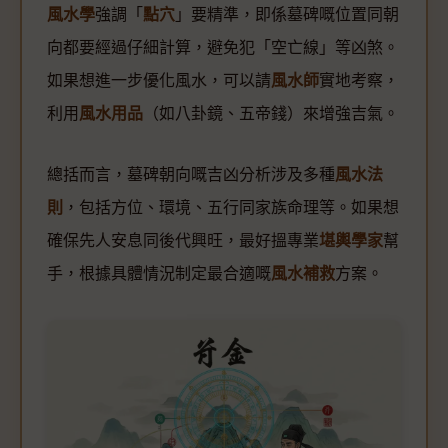
風水學
強調「
點穴
」要精準，即係墓碑嘅位置同朝
向都要經過仔細計算，避免犯「空亡線」等凶煞。
如果想進一步優化風水，可以請
風水師
實地考察，
利用
風水用品
（如八卦鏡、五帝錢）來增強吉氣。
總括而言，墓碑朝向嘅吉凶分析涉及多種
風水法
則
，包括方位、環境、五行同家族命理等。如果想
確保先人安息同後代興旺，最好搵專業
堪輿學家
幫
手，根據具體情況制定最合適嘅
風水補救
方案。