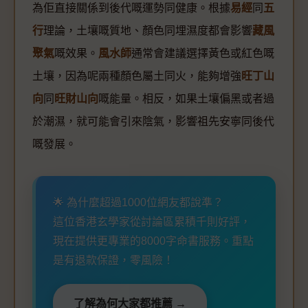
為佢直接關係到後代嘅運勢同健康。根據
易經
同
五
行
理論，土壤嘅質地、顏色同埋濕度都會影響
藏風
聚氣
嘅效果。
風水師
通常會建議選擇黃色或紅色嘅
土壤，因為呢兩種顏色屬土同火，能夠增強
旺丁山
向
同
旺財山向
嘅能量。相反，如果土壤偏黑或者過
於潮濕，就可能會引來陰氣，影響祖先安寧同後代
嘅發展。
🌟 為什麼超過1000位網友都說準？
這位香港玄學家從討論區累積千則好評，
現在提供更專業的8000字命書服務。重點
是有退款保證，零風險！
了解為何大家都推薦 →