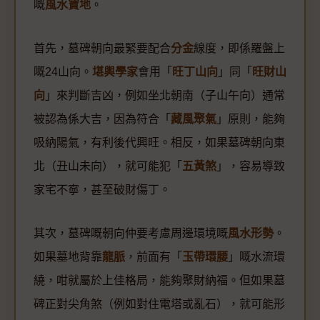
嘅
風水寶地
。
首先，墓碑朝向最緊要配合
分金
線度，即係羅盤上
嘅24山向。
堪輿學家
會用「
旺丁山向
」同「
旺財山
向
」來判斷吉凶，例如坐北朝南（子山午向）通常
被認為係大吉，因為符合「
藏風聚氣
」原則，能夠
吸納陽氣，有利後代興旺。相反，如果墓碑朝向東
北（丑山未向），就可能犯「
五黃煞
」，容易導致
家宅不寧，甚至破財傷丁。
其次，墓碑嘅朝向仲要考慮周邊環境嘅
風水形勢
。
如果墓地背靠
龍脈
，前面有「
玉帶環腰
」嘅水流環
繞，咁就屬於上佳格局，能夠聚財納福。但如果墓
碑正對尖角煞（例如對住電塔或亂石），就可能形