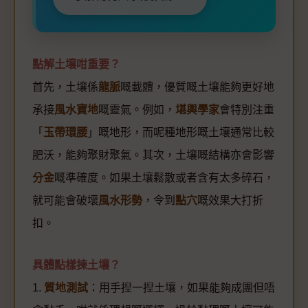
點解土壤咁重要？
首先，土壤係
龍脈
嘅載體，優質嘅土壤能夠更好地
承接
風水寶地
嘅靈氣。例如，
堪輿學家
會特別注重
「
玉帶環腰
」嘅地形，而呢種地形嘅土壤通常比較
肥沃，能夠聚財聚氣。其次，土壤嘅結構亦會影響
分金
嘅準確度。如果土壤鬆散或者含有太多碎石，
就可能會破壞
風水形勢
，令到
點穴
嘅效果大打折
扣。
具體點樣揀土壤？
1.
質地測試
：用手揑一揑土壤，如果能夠成團但唔