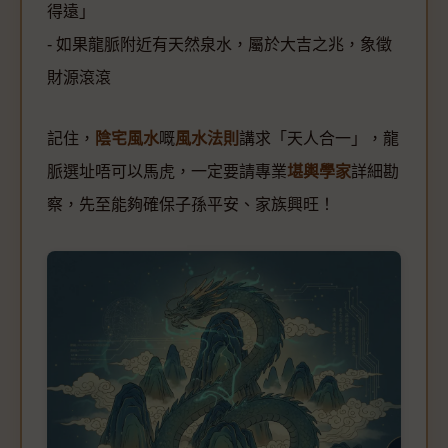
得遠」
- 如果龍脈附近有天然泉水，屬於大吉之兆，象徵
財源滾滾
記住，
陰宅風水
嘅
風水法則
講求「天人合一」，龍
脈選址唔可以馬虎，一定要請專業
堪輿學家
詳細勘
察，先至能夠確保子孫平安、家族興旺！