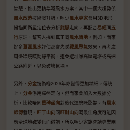
智慧，推出更精準嘅風水方案。其中一個大趨勢係
風水改造
技術嘅升級，唔少
風水專家
會用3D地形
掃描同衛星定位去分析
龍脈
走向，再配合
易經
同
五
行
原理，幫客人搵到真正嘅
風水寶地
。例如，而家
好多
墓園風水
評估都會先睇
藏風聚氣
效果，再考慮
周邊環境嘅動靜平衡，避免選址喺高壓電塔或高速
公路附近，以免破壞氣場。
另外，
分金
技術喺2026年亦變得更加精細。傳統
上，
分金
係用羅盤定向，但而家會加入大數據分
析，比較唔同
墓碑坐向
對後代運勢嘅影響。有
風水
師傅
發現，
旺丁山向
同
旺財山向
嘅最佳角度可能因
應全球地磁變化而微調，所以唔少家族會請專業團