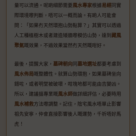
量可以流通。呢啲細節需要
風水專家
根據
易經
同實
際環境嚟判斷，唔可以一概而論。有啲人可能會
問：「如果冇天然環抱山勢點算？」其實可以透過
人工種植樹木或者建造矮牆嚟模仿山勢，達到
藏風
聚氣
嘅效果，不過效果當然冇天然嘅咁好。
最後，提醒大家，
墓碑朝向
同
墓地選址
都要考慮到
風水佈局
嘅整體性。就算山勢環抱，如果墓碑坐向
錯咗，或者明堂被破壞，咁塊地都可能由吉變凶。
所以，建議搵專業嘅
風水師
做詳細評估，必要時用
風水補救
方法嚟調整。記住，陰宅風水唔單止影響
祖先安寧，仲會直接影響後人嘅運勢，千祈唔好馬
虎！