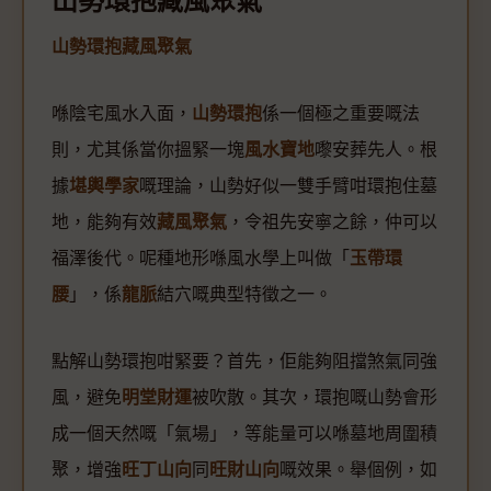
山勢環抱藏風聚氣
山勢環抱藏風聚氣
喺陰宅風水入面，
山勢環抱
係一個極之重要嘅法
則，尤其係當你搵緊一塊
風水寶地
嚟安葬先人。根
據
堪輿學家
嘅理論，山勢好似一雙手臂咁環抱住墓
地，能夠有效
藏風聚氣
，令祖先安寧之餘，仲可以
福澤後代。呢種地形喺風水學上叫做「
玉帶環
腰
」，係
龍脈
結穴嘅典型特徵之一。
點解山勢環抱咁緊要？首先，佢能夠阻擋煞氣同強
風，避免
明堂財運
被吹散。其次，環抱嘅山勢會形
成一個天然嘅「氣場」，等能量可以喺墓地周圍積
聚，增強
旺丁山向
同
旺財山向
嘅效果。舉個例，如