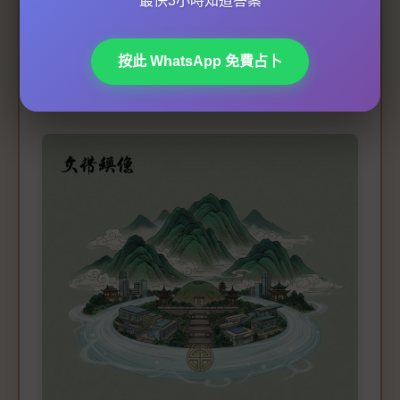
最快3小時知道答案
嘅
風水形勢
可能會受到影響。所以定期請
風水師
檢
視同調整，先至能夠確保
藏風聚氣
嘅效果長久維
按此 WhatsApp 免費占卜
持。如果發現水流變濁或者乾涸，更係需要立即進
行
風水補救
，以免影響祖先安寧同後代運勢。