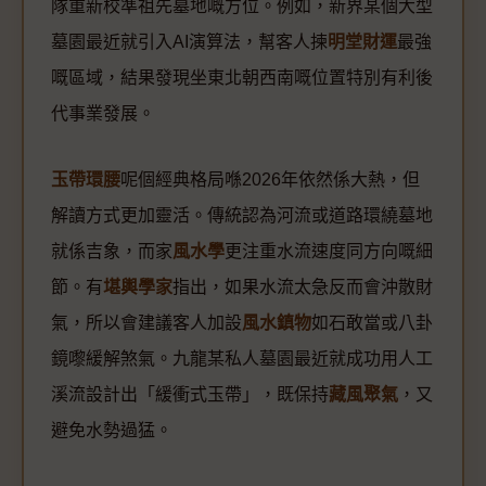
隊重新校準祖先墓地嘅方位。例如，新界某個大型
墓園最近就引入AI演算法，幫客人揀
明堂財運
最強
嘅區域，結果發現坐東北朝西南嘅位置特別有利後
代事業發展。
玉帶環腰
呢個經典格局喺2026年依然係大熱，但
解讀方式更加靈活。傳統認為河流或道路環繞墓地
就係吉象，而家
風水學
更注重水流速度同方向嘅細
節。有
堪輿學家
指出，如果水流太急反而會沖散財
氣，所以會建議客人加設
風水鎮物
如石敢當或八卦
鏡嚟緩解煞氣。九龍某私人墓園最近就成功用人工
溪流設計出「緩衝式玉帶」，既保持
藏風聚氣
，又
避免水勢過猛。