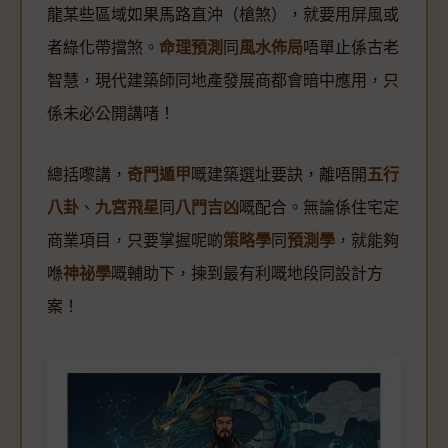
龍某些區域如果馬路直沖（槍煞），就要用屏風或
者綠化帶擋煞。
命理預測
同
風水佈局
唔單止係古老
智慧，現代建築師同地產發展商都會暗中應用，只
係未必公開講啫！
總括嚟講，
奇門遁甲
嘅建築選址要訣，離唔開
五行
八卦
、
九宮飛星
同
八門吉凶
嘅配合。無論係住宅定
商業項目，只要掌握呢啲
策略學
同
預測學
，就能夠
喺
神祕學
嘅輔助下，揀到最有利嘅地段同設計方
案！