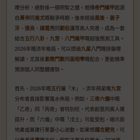
嚟分析，絕對係一個明智之選。相傳
奇門遁甲
起源
自
黃帝
同
蚩尤
嘅戰爭時期，後來經過
風後
、
姜子
牙
、
張良
、
諸葛亮
同
劉伯溫
等高人完善，成為一套
結合
五行八卦
、
九宮
、
八門遁甲
嘅超強預測工具。
2026年嘅流年格局，可以透過
九星八門
嘅排盤嚟
解讀，尤其係
紫微鬥數
同
面相學
嘅配合，更能精準
預測個人同整體運勢。
首先，2026年嘅
五行
屬「木」，流年飛星嘅
九宮
分布會直接影響風水佈局。例如，
三奇六儀
中嘅
「乙奇」同「丙奇」會特別旺，代表創意同貴人運
提升，而「六儀」中嘅「戊土」可能受剋，暗示房
地產或基建行業要小心波動。如果想
趨吉避兇
，可