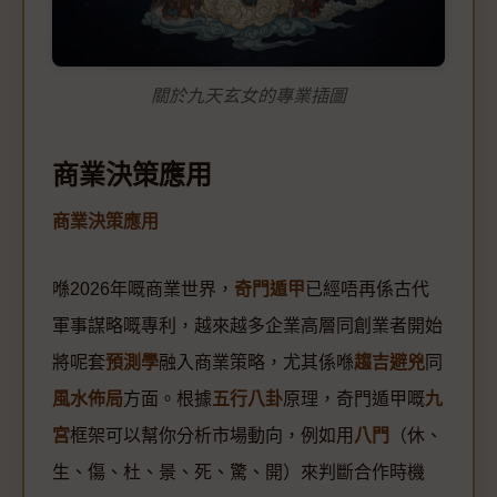
關於九天玄女的專業插圖
商業決策應用
商業決策應用
喺2026年嘅商業世界，
奇門遁甲
已經唔再係古代
軍事謀略嘅專利，越來越多企業高層同創業者開始
將呢套
預測學
融入商業策略，尤其係喺
趨吉避兇
同
風水佈局
方面。根據
五行八卦
原理，奇門遁甲嘅
九
宮
框架可以幫你分析市場動向，例如用
八門
（休、
生、傷、杜、景、死、驚、開）來判斷合作時機