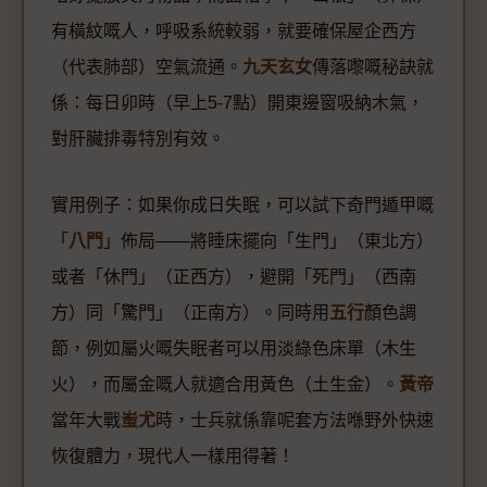
有橫紋嘅人，呼吸系統較弱，就要確保屋企西方
（代表肺部）空氣流通。
九天玄女
傳落嚟嘅秘訣就
係：每日卯時（早上5-7點）開東邊窗吸納木氣，
對肝臟排毒特別有效。
實用例子：如果你成日失眠，可以試下奇門遁甲嘅
「
八門
」佈局——將睡床擺向「生門」（東北方）
或者「休門」（正西方），避開「死門」（西南
方）同「驚門」（正南方）。同時用
五行
顏色調
節，例如屬火嘅失眠者可以用淡綠色床單（木生
火），而屬金嘅人就適合用黃色（土生金）。
黃帝
當年大戰
蚩尤
時，士兵就係靠呢套方法喺野外快速
恢復體力，現代人一樣用得著！