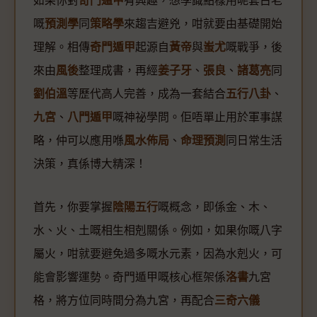
如果你對
奇門遁甲
有興趣，想學識點樣用呢套古老
嘅
預測學
同
策略學
來趨吉避兇，咁就要由基礎開始
理解。相傳
奇門遁甲
起源自
黃帝
與
蚩尤
嘅戰爭，後
來由
風後
整理成書，再經
姜子牙
、
張良
、
諸葛亮
同
劉伯溫
等歷代高人完善，成為一套結合
五行八卦
、
九宮
、
八門遁甲
嘅神祕學問。佢唔單止用於軍事謀
略，仲可以應用喺
風水佈局
、
命理預測
同日常生活
決策，真係博大精深！
首先，你要掌握
陰陽五行
嘅概念，即係金、木、
水、火、土嘅相生相剋關係。例如，如果你嘅八字
屬火，咁就要避免過多嘅水元素，因為水剋火，可
能會影響運勢。奇門遁甲嘅核心框架係
洛書
九宮
格，將方位同時間分為九宮，再配合
三奇六儀