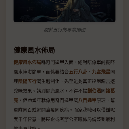
關於五行的專業插圖
健康風水佈局
健康風水佈局
喺奇門遁甲入面，絕對唔係單純擺吓
風水陣咁簡單，而係要結合
五行八卦
、
九宮飛星
同
埋
陰陽五行
嘅生剋制化，先至能夠真正達到趨吉避
兇嘅效果。講到健康風水，不得不提
劉伯溫
同
諸葛
亮
，佢哋當年就係用奇門遁甲嘅
八門遁甲
原理，幫
軍隊同百姓避開瘟疫同疾病。而家我哋可以借鑑呢
套千年智慧，將屋企或者辦公室嘅佈局調整到最利
健康嘅狀態。