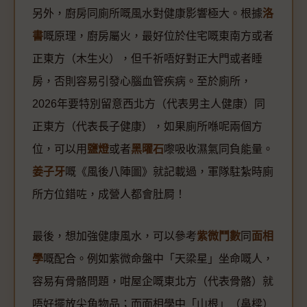
另外，廚房同廁所嘅風水對健康影響極大。根據
洛
書
嘅原理，廚房屬火，最好位於住宅嘅東南方或者
正東方（木生火），但千祈唔好對正大門或者睡
房，否則容易引發心腦血管疾病。至於廁所，
2026年要特別留意西北方（代表男主人健康）同
正東方（代表長子健康），如果廁所喺呢兩個方
位，可以用
鹽燈
或者
黑曜石
嚟吸收濕氣同負能量。
姜子牙
嘅《風後八陣圖》就記載過，軍隊駐紮時廁
所方位錯咗，成營人都會肚屙！
最後，想加強健康風水，可以參考
紫微鬥數
同
面相
學
嘅配合。例如紫微命盤中「天梁星」坐命嘅人，
容易有骨骼問題，咁屋企嘅東北方（代表骨骼）就
唔好擺放尖角物品；而面相學中「山根」（鼻樑）