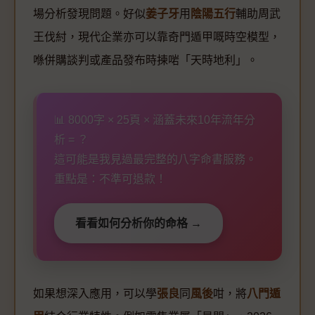
場分析發現問題。好似
姜子牙
用
陰陽五行
輔助周武
王伐紂，現代企業亦可以靠奇門遁甲嘅時空模型，
喺併購談判或產品發布時揀啱「天時地利」。
📊 8000字 × 25頁 × 涵蓋未來10年流年分
析 = ？
這可能是我見過最完整的八字命書服務。
重點是：不準可退款！
看看如何分析你的命格 →
如果想深入應用，可以學
張良
同
風後
咁，將
八門遁