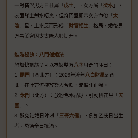
一對情侶男方日柱屬「
戊土
」，女方屬「
癸水
」，
表面睇土剋水唔夾，但奇門盤顯示女方命帶「
太
陰
」星，土水反而形成「
財官相生
」格局，婚後男
方事業會因太太嘅人脈提升。
進階秘訣：八門催婚法
想加快姻緣？可以根據雙方
八字
用奇門擇日：
1.
開門
（西北方）：2026年流年
八白財星
到西
北，在此方位擺放雙人合照，能催旺正緣。
2.
休門
（北方）：放粉色水晶球，引動桃花星「
天
喜
」。
3. 避免結婚日沖剋「
三奇六儀
」，例如乙庚日出生
者，忌選辛日擺酒。