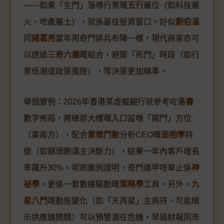
——如果「生門」落喺行業嘅
五行
屬位（如科技屬
火、地產屬土），就係最佳投資窗口。好似
劉伯溫
同
諸葛亮
當年用奇門排兵布陣一樣，現代商家亦可
以透過
三奇六儀
嘅組合，避開「死門」時段（如行
業低潮或政策風險），等決策更加精準。
舉個實例：2026年香港某虛擬銀行就參考咗
洛書
數字佈局，將總部大樓嘅入口設喺「開門」方位
（東南方），配合
紫微鬥數
分析CEO嘅
面相學
特
徵（如額頭飽滿主決斷力），結果一年內客戶增長
率飆升30%。呢啲案例證明，奇門遁甲唔單止係
神
祕學
，更係一套數據驅動嘅
策略學
工具。另外，
九
星八門
嘅動態變化（如「天芮星」主病符，可能暗
示供應鏈問題）可以預警潛在危機，早過財報同市