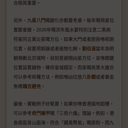
合極其重要。
另外，
九星八門
嘅變化亦都要考慮。每年嘅飛星位
置都會變，2026年嘅流年風水要特別注意二黑病
符星同五黃災星嘅方位，如果大門或者廚房喺呢啲
位置，就要用銅器或者植物化解。
劉伯溫
當年為明
朝規劃北京城時，就刻意避開凶星方位，並喺關鍵
位置設置鎮物，確保皇城穩定。而家嘅商業大廈亦
可以參考呢種方法，例如喺凶位放
八卦鏡
或者養金
魚嚟
趨吉避兇
。
最後，實戰例子好緊要！如果你喺香港搵地起樓，
可以參考
奇門遁甲
嘅「三奇六儀」理論。例如，港
島南區背山面海，符合「藏風聚氣」嘅原則，而九