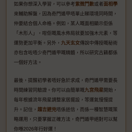
如果你想深入學習，可以參考
紫微鬥數
或者
面相學
來輔助解盤，因為奇門遁甲唔單止睇環境同時間，
仲要結合個人命格。例如，某人嘅面相顯示佢係
「木形人」，咁佢嘅風水佈局就要加強木元素，等
運勢更加平衡。另外，
九天玄女
傳說中傳授嘅秘術
亦包含咗唔少奇門遁甲嘅精髓，所以研究古籍都係
一個好方法。
最後，提醒初學者唔好急於求成，奇門遁甲需要長
時間練習同驗證。你可以由簡單嘅
九宮飛星
開始，
每年根據流年飛星調整家居擺設，等運氣慢慢提
升。記住，
趨吉避兇
唔係迷信，而係一種智慧嘅策
略運用，只要掌握正確方法，奇門遁甲絕對可以幫
你喺2026年行好運！