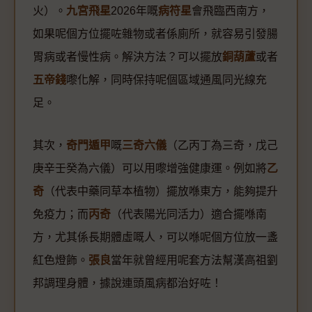
火）。
九宮飛星
2026年嘅
病符星
會飛臨西南方，
如果呢個方位擺咗雜物或者係廁所，就容易引發腸
胃病或者慢性病。解決方法？可以擺放
銅葫蘆
或者
五帝錢
嚟化解，同時保持呢個區域通風同光線充
足。
其次，
奇門遁甲
嘅
三奇六儀
（乙丙丁為三奇，戊己
庚辛壬癸為六儀）可以用嚟增強健康運。例如將
乙
奇
（代表中藥同草本植物）擺放喺東方，能夠提升
免疫力；而
丙奇
（代表陽光同活力）適合擺喺南
方，尤其係長期體虛嘅人，可以喺呢個方位放一盞
紅色燈飾。
張良
當年就曾經用呢套方法幫漢高祖劉
邦調理身體，據說連頭風病都治好咗！