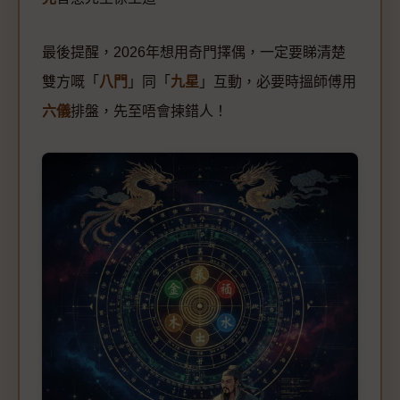
最後提醒，2026年想用奇門擇偶，一定要睇清楚
雙方嘅「
八門
」同「
九星
」互動，必要時搵師傅用
六儀
排盤，先至唔會揀錯人！