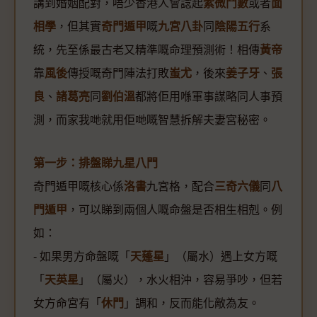
講到婚姻配對，唔少香港人會諗起
紫微鬥數
或者
面
相學
，但其實
奇門遁甲
嘅
九宮八卦
同
陰陽五行
系
統，先至係最古老又精準嘅命理預測術！相傳
黃帝
靠
風後
傳授嘅奇門陣法打敗
蚩尤
，後來
姜子牙
、
張
良
、
諸葛亮
同
劉伯溫
都將佢用喺軍事謀略同人事預
測，而家我哋就用佢哋嘅智慧拆解夫妻宮秘密。
第一步：排盤睇九星八門
奇門遁甲嘅核心係
洛書
九宮格，配合
三奇六儀
同
八
門遁甲
，可以睇到兩個人嘅命盤是否相生相剋。例
如：
- 如果男方命盤嘅「
天蓬星
」（屬水）遇上女方嘅
「
天英星
」（屬火），水火相沖，容易爭吵，但若
女方命宮有「
休門
」調和，反而能化敵為友。