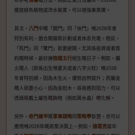
以參考
洛書
嘅方位，例如正東方位屬木，2026年
擺放綠色植物或流水裝置，可以增強事業運。
其次，
八門
中嘅「開門」同「休門」喺2026年會
特別有利，適合開展新計劃或者休息充電。相反，
「死門」同「驚門」就要避開，尤其係投資或者簽
約嘅時候，最好揀
陰陽五行
相生嘅日子。例如，屬
火嘅人（即係出生喺夏天或者八字火旺）喺2026
年會特別順，因為木生火，運勢自然提升；而屬金
嘅人就要小心，因為金剋木，容易遇到阻力，可以
透過佩戴土屬性嘅飾物（例如黃水晶）嚟化解。
另外，
奇門遁甲
嘅
軍事謀略
同
策略學
智慧，亦可以
應用喺2026年嘅商業決策上。例如，
諸葛亮
當年