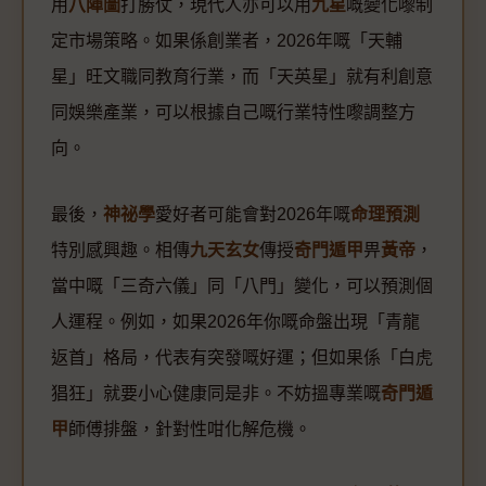
用
八陣圖
打勝仗，現代人亦可以用
九星
嘅變化嚟制
定市場策略。如果係創業者，2026年嘅「天輔
星」旺文職同教育行業，而「天英星」就有利創意
同娛樂產業，可以根據自己嘅行業特性嚟調整方
向。
最後，
神祕學
愛好者可能會對2026年嘅
命理預測
特別感興趣。相傳
九天玄女
傳授
奇門遁甲
畀
黃帝
，
當中嘅「三奇六儀」同「八門」變化，可以預測個
人運程。例如，如果2026年你嘅命盤出現「青龍
返首」格局，代表有突發嘅好運；但如果係「白虎
猖狂」就要小心健康同是非。不妨搵專業嘅
奇門遁
甲
師傅排盤，針對性咁化解危機。