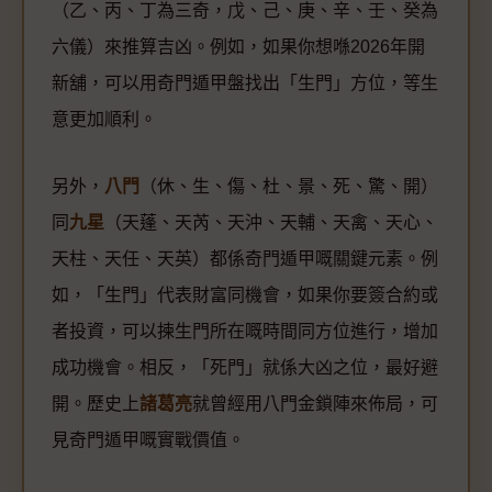
（乙、丙、丁為三奇，戊、己、庚、辛、壬、癸為
六儀）來推算吉凶。例如，如果你想喺2026年開
新舖，可以用奇門遁甲盤找出「生門」方位，等生
意更加順利。
另外，
八門
（休、生、傷、杜、景、死、驚、開）
同
九星
（天蓬、天芮、天沖、天輔、天禽、天心、
天柱、天任、天英）都係奇門遁甲嘅關鍵元素。例
如，「生門」代表財富同機會，如果你要簽合約或
者投資，可以揀生門所在嘅時間同方位進行，增加
成功機會。相反，「死門」就係大凶之位，最好避
開。歷史上
諸葛亮
就曾經用八門金鎖陣來佈局，可
見奇門遁甲嘅實戰價值。