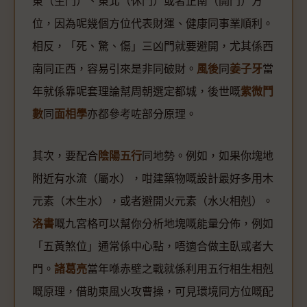
東（生門）、東北（休門）或者正南（開門）方
位，因為呢幾個方位代表財運、健康同事業順利。
相反，「死、驚、傷」三凶門就要避開，尤其係西
南同正西，容易引來是非同破財。
風後
同
姜子牙
當
年就係靠呢套理論幫周朝選定都城，後世嘅
紫微鬥
數
同
面相學
亦都參考咗部分原理。
其次，要配合
陰陽五行
同地勢。例如，如果你塊地
附近有水流（屬水），咁建築物嘅設計最好多用木
元素（木生水），或者避開火元素（水火相剋）。
洛書
嘅九宮格可以幫你分析地塊嘅能量分佈，例如
「五黃煞位」通常係中心點，唔適合做主臥或者大
門。
諸葛亮
當年喺赤壁之戰就係利用五行相生相剋
嘅原理，借助東風火攻曹操，可見環境同方位嘅配