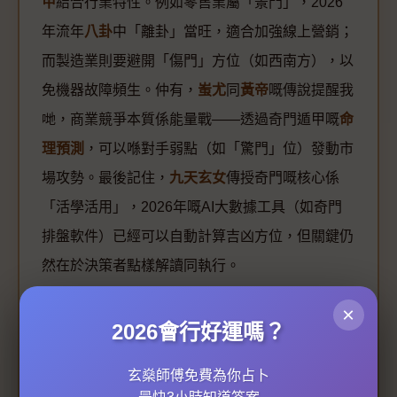
甲
結合行業特性。例如零售業屬「景門」，2026
年流年
八卦
中「離卦」當旺，適合加強線上營銷；
而製造業則要避開「傷門」方位（如西南方），以
免機器故障頻生。仲有，
蚩尤
同
黃帝
嘅傳說提醒我
哋，商業競爭本質係能量戰——透過奇門遁甲嘅
命
理預測
，可以喺對手弱點（如「驚門」位）發動市
場攻勢。最後記住，
九天玄女
傳授奇門嘅核心係
「活學活用」，2026年嘅AI大數據工具（如奇門
排盤軟件）已經可以自動計算吉凶方位，但關鍵仍
然在於決策者點樣解讀同執行。
×
2026會行好運嗎？
玄燊師傅免費為你占卜