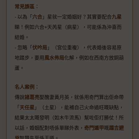
常見誤區：
- 以為「
六合
」星就一定婚姻好？其實要配合
九星
睇！例如六合+天芮星（病星），可能係為沖喜而
結婚。
- 忽略「
伏吟局
」（宮位重複），代表婚後容易原
地踏步，要用
風水佈局
化解，例如在西南方放銅葫
蘆。
名人案例：
傳說
諸葛亮
娶醜妻黃月英，就係用奇門算出佢命帶
「
天任星
」（土星），能補自己火命過旺嘅缺點，
結果太太嘅發明（如木牛流馬）幫咗佢打勝仗！所
以話，婚姻配對唔係單睇外表，
奇門遁甲
嘅
趨吉避
兇
智慧先至係王道。