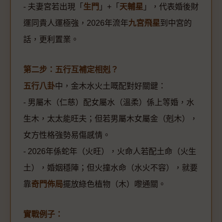
- 夫妻宮若出現「
生門
」+「
天輔星
」，代表婚後財
運同貴人運極強，2026年流年
九宮飛星
到中宮的
話，更利置業。
第二步：五行互補定相剋？
五行八卦
中，金木水火土嘅配對好關鍵：
- 男屬木（仁慈）配女屬水（溫柔）係上等婚，水
生木，太太能旺夫；但若男屬木女屬金（剋木），
女方性格強勢易傷感情。
- 2026年係蛇年（火旺），火命人若配土命（火生
土），婚姻穩陣；但火撞水命（水火不容），就要
靠
奇門佈局
擺放綠色植物（木）嚟通關。
實戰例子：