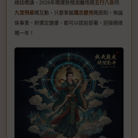
總括嚟講，2026年嘅運勢預測離唔開
五行八卦
同
九宮飛星
嘅互動，只要掌握
趨吉避兇
嘅原則，無論
係事業、財運定健康，都可以提前部署，迎接順遂
嘅一年！