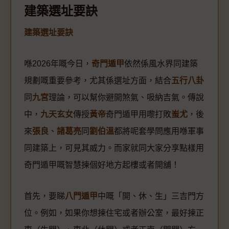
建築選址要訣
建築選址要訣
喺2026年嘅今日，
奇門遁甲
依然係風水界同建築
規劃嘅重要參考，尤其係選址方面，結合
五行八卦
同
九宮
理論，可以幫你避開煞氣、吸納吉氣。傳說
中，
九天玄女
傳授
黃帝
奇門遁甲用嚟打敗
蚩尤
，後
來
張良
、
諸葛亮
同
劉伯溫
都將呢套學問應用喺軍事
同建築上，可見其威力。而家就同大家分享點樣用
奇門遁甲嘅智慧揀個好地方起樓或者開舖！
首先，要睇
八門遁甲
中嘅「開、休、生」三吉門方
位。例如，如果你想揀住宅或者辦公室，最好揀正