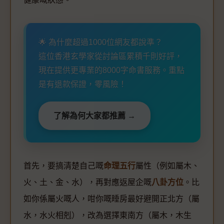
🌟 為什麼超過1000位網友都說準？
這位香港玄學家從討論區累積千則好評，
現在提供更專業的8000字命書服務。重點
是有退款保證，零風險！
了解為何大家都推薦 →
首先，要搞清楚自己嘅
命理五行
屬性（例如屬木、
火、土、金、水），再對應返屋企嘅
八卦方位
。比
如你係屬火嘅人，咁你嘅睡房最好避開正北方（屬
水，水火相剋），改為選擇東南方（屬木，木生