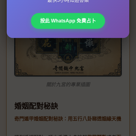
最快3小時知道答案
按此 WhatsApp 免費占卜
關於九宮的專業插圖
婚姻配對秘訣
奇門遁甲婚姻配對秘訣：用五行八卦睇透姻緣天機