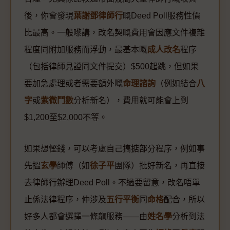
後，你會發現
葉謝鄧律師行
嘅Deed Poll服務性價
比最高。一般嚟講，改名契嘅費用會因應文件複雜
程度同附加服務而浮動，最基本嘅
成人改名
程序
（包括律師見證同文件提交）$500起跳，但如果
要加急處理或者需要額外嘅
命理諮詢
（例如結合
八
字
或
紫微鬥數
分析新名），費用就可能會上到
$1,200至$2,000不等。
如果想慳錢，可以考慮自己搞掂部分程序，例如事
先搵
玄學
師傅（如
徐子平
團隊）批好新名，再直接
去律師行辦理Deed Poll。不過要留意，改名唔單
止係法律程序，仲涉及
五行平衡
同
命格
配合，所以
好多人都會選擇一條龍服務——由
姓名學
分析到法