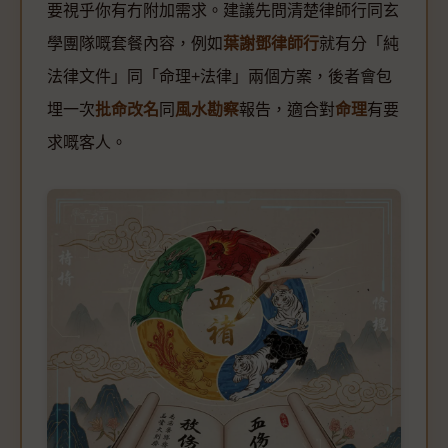
要視乎你有冇附加需求。建議先問清楚律師行同玄
學團隊嘅套餐內容，例如
葉謝鄧律師行
就有分「純
法律文件」同「命理+法律」兩個方案，後者會包
埋一次
批命改名
同
風水勘察
報告，適合對
命理
有要
求嘅客人。