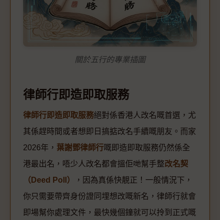
關於五行的專業插圖
律師行即造即取服務
律師行即造即取服務
絕對係香港人改名嘅首選，尤
其係趕時間或者想即日搞掂改名手續嘅朋友。而家
2026年，
葉謝鄧律師行
嘅即造即取服務仍然係全
港最出名，唔少人改名都會搵佢哋幫手整
改名契
（Deed Poll）
，因為真係快靚正！一般情況下，
你只需要帶齊身份證同埋想改嘅新名，律師行就會
即場幫你處理文件，最快幾個鐘就可以拎到正式嘅