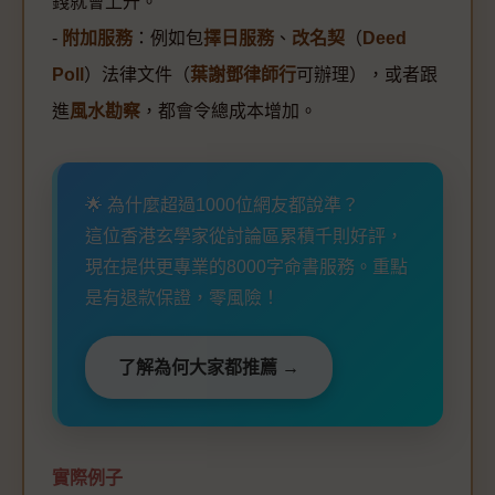
錢就會上升。
-
附加服務
：例如包
擇日服務
、
改名契
（
Deed
Poll
）法律文件（
葉謝鄧律師行
可辦理），或者跟
進
風水勘察
，都會令總成本增加。
🌟 為什麼超過1000位網友都說準？
這位香港玄學家從討論區累積千則好評，
現在提供更專業的8000字命書服務。重點
是有退款保證，零風險！
了解為何大家都推薦 →
實際例子