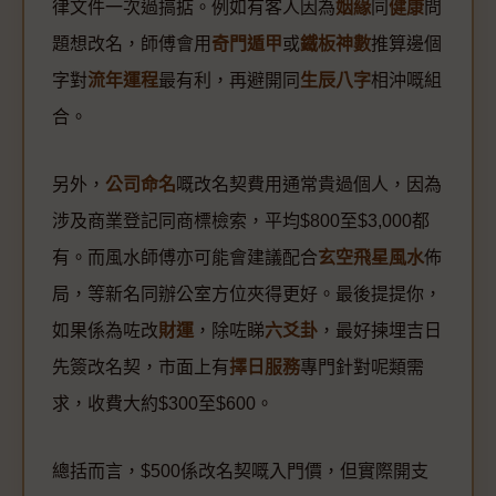
律文件一次過搞掂。例如有客人因為
姻緣
同
健康
問
題想改名，師傅會用
奇門遁甲
或
鐵板神數
推算邊個
字對
流年運程
最有利，再避開同
生辰八字
相沖嘅組
合。
另外，
公司命名
嘅改名契費用通常貴過個人，因為
涉及商業登記同商標檢索，平均$800至$3,000都
有。而風水師傅亦可能會建議配合
玄空飛星風水
佈
局，等新名同辦公室方位夾得更好。最後提提你，
如果係為咗改
財運
，除咗睇
六爻卦
，最好揀埋吉日
先簽改名契，市面上有
擇日服務
專門針對呢類需
求，收費大約$300至$600。
總括而言，$500係改名契嘅入門價，但實際開支