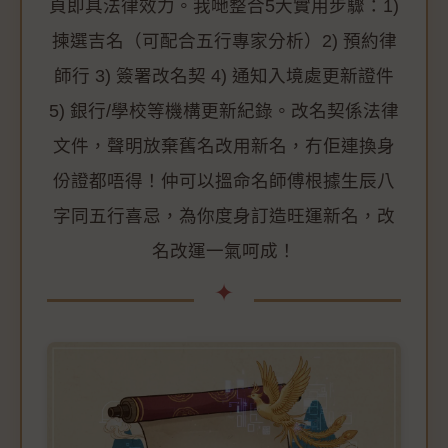
頁即具法律效力。我哋整合5大實用步驟：1)
揀選吉名（可配合五行專家分析）2) 預約律
師行 3) 簽署改名契 4) 通知入境處更新證件
5) 銀行/學校等機構更新紀錄。改名契係法律
文件，聲明放棄舊名改用新名，冇佢連換身
份證都唔得！仲可以搵命名師傅根據生辰八
字同五行喜忌，為你度身訂造旺運新名，改
名改運一氣呵成！