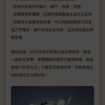
- 更新所有證件同賬戶（銀行、稅務、保險）
- 定期睇
流年運程
，必要時再調整風水或生活習慣
- 如果改名後運勢無改善，可以再搵師傅用
六爻卦
或
八字
覆核，睇吓係咪名未改對，定係其他風水問
題影響
總括來講，2026年改名唔單止係法律程序，更係
一套結合
玄學
、
命理諮詢
同實際行動嘅策略。無論
係個人定係公司，只要跟足呢個攻略，就能夠真正
改到個旺自己嘅好名！