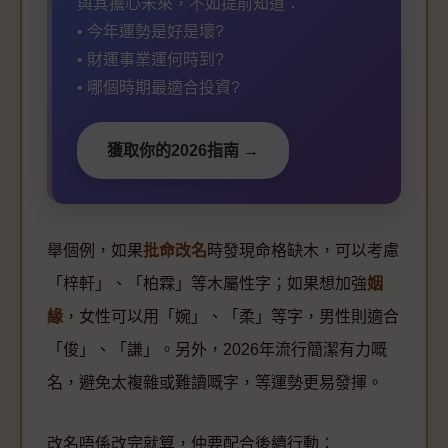
與其擔心未來，不如提前知道：
• 今年運勢是好是壞?
• 財運事業運何時到?
• 哪個時期最適合投資?
獲取你的2026指南 →
舉個例，如果
批命改名
時發現命格缺木，可以考慮
「梓軒」、「柏霖」等木屬性字；如果想加強
姻
緣
，女性可以用「婉」、「柔」等字，男性則適合
「俊」、「謙」。另外，2026年流行簡潔有力嘅
名，避免太複雜或難讀嘅字，等運勢更易發揮。
改名唔係改完就算，仲要配合後續行動：