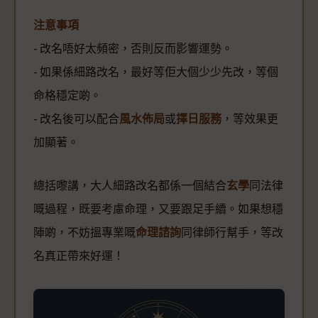
注意事項
- 改名唔好太頻密，否則反而影響運勢。
- 如果係細路改名，最好等佢大個少少先改，等個
命格穩定啲。
- 改名後可以配合
風水佈局
或
擇日服務
，等效果更
加顯著。
總括嚟講，大人細路改名都係一個結合
玄學
同法律
嘅過程，既要考慮命理，又要跟足手續。如果想穩
陣啲，不妨搵專業嘅
命理諮詢
同律師行幫手，等改
名真正帶來好運！