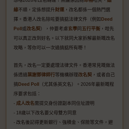
想喺2026年改名轉運？無論係因為
命格
唔夾、
姻
緣
不順，定係想提升
財運
，改名都係一個熱門選
擇。香港人改名除咗要搞掂法律文件（例如
Deed
Poll
或
改名契
），仲要考慮
玄學
同
五行平衡
，咁先
可以真正改到好名。以下就同大家拆解最新嘅改名
攻略，等你可以一次過搞掂所有嘢！
首先，改名一定要處理法律文件。香港常見嘅做法
係透過
葉謝鄧律師行
等機構辦理
改名契
，或者自己
搞
Deed Poll
（尤其係英文名）。2026年最新嘅程
序要求包括：
-
成人改名
需提交身份證副本同住址證明
- 18歲以下改名要父母雙方同意
- 改名後記得更新銀行、強積金、保險等文件，避