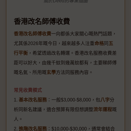
關於Deed的專業插圖
香港改名師傅收費
香港改名師傅收費
一向都係大家關心嘅熱門話題，
尤其係2026年嘅今日，越來越多人注重
命格
同
五
行平衡
，希望透過改名轉運。香港改名服務收費差
距可以好大，由幾千蚊到幾萬蚊都有，主要睇師傅
嘅名氣、所用嘅
玄學
方法同服務內容。
常見收費模式
1.
基本改名服務
：一般$3,000-$8,000，包
八字
分
析同新名建議，適合預算有限但想調整
流年運程
嘅
人。
2.
進階改名服務
：$10,000-$30,000，通常會結合