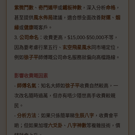
紫微鬥數
、
奇門遁甲
或
鐵板神數
，深入分析
命格
，
甚至提供
風水佈局
建議，適合想全面改善
財運
、
姻
緣
或
健康
嘅客戶。
3.
公司命名
：收費更高，$15,000-$50,000不等，
因為要考慮行業五行、
玄空飛星風水
同市場定位，
例如
徐子平
師傅嘅公司命名服務就偏向高檔路線。
影響收費嘅因素
-
師傅名氣
：知名大師如
徐子平
收費自然較高，一
次改名隨時過萬，但亦有唔少隱世高手收費較親
民。
-
分析方法
：如果只係簡單睇
生辰八字
，收費會平
啲；但如果加埋
六爻卦
、
八字神數
等複雜技術，價