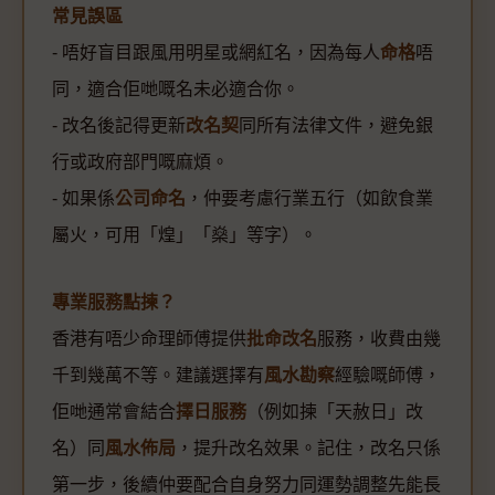
常見誤區
- 唔好盲目跟風用明星或網紅名，因為每人
命格
唔
同，適合佢哋嘅名未必適合你。
- 改名後記得更新
改名契
同所有法律文件，避免銀
行或政府部門嘅麻煩。
- 如果係
公司命名
，仲要考慮行業五行（如飲食業
屬火，可用「煌」「燊」等字）。
專業服務點揀？
香港有唔少命理師傅提供
批命改名
服務，收費由幾
千到幾萬不等。建議選擇有
風水勘察
經驗嘅師傅，
佢哋通常會結合
擇日服務
（例如揀「天赦日」改
名）同
風水佈局
，提升改名效果。記住，改名只係
第一步，後續仲要配合自身努力同運勢調整先能長