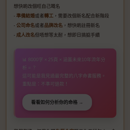
想快啲改個旺自己嘅名
-
準備結婚
或者
轉工
，需要改個新名配合新階段
-
公司命名
或者
品牌改名
，想快啲註冊新名
-
成人改名
但唔想等太耐，想即日搞掂手續
📊 8000字 × 25頁 × 涵蓋未來10年流年分
析 = ？
這可能是我見過最完整的八字命書服務。
重點是：不準可退款！
看看如何分析你的命格 →