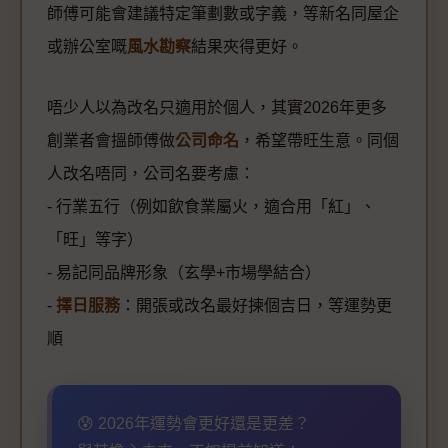
師傅可能會建議特定筆劃數或字義，等新名同屋企
或辦公室嘅
風水勘察
結果夾得更好。
唔少人以為改名只適用於個人，其實2026年更多
創業者會搵師傅做
公司命名
，希望帶旺生意。同個
人改名唔同，公司名要考慮：
- 行業五行（例如飲食業屬火，適合用「紅」、
「旺」等字）
- 易記同品牌形象（玄學+市場學結合）
-
擇日服務
：開張或改名最好揀個吉日，等運勢更
順
😰 2026年運勢會更好還是更差？