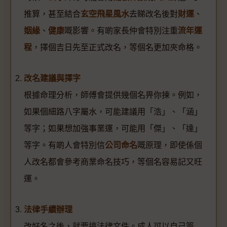
推算，甚至結合
玄空飛星風水
去睇改名後對
財運
、
姻緣
、
健康
嘅影響。有啲家長仲會特別注重
流年運
程
，擇個吉日先至正式改名，等個名更加夾命格。
改名建議與擇字
根據命理分析，師傅會提供幾個名畀你揀。例如，
如果個細路八字屬水，可能建議用「浩」、「涵」
等字；如果想加強事業運，可能用「傑」、「達」
等字。有啲人會特別信
公司命名
嘅原理，即使係個
人改名都會參考商業命名技巧，等個名容易記又旺
運。
法律手續辦理
改好名之後，就要搞法律文件。成人可以自己簽