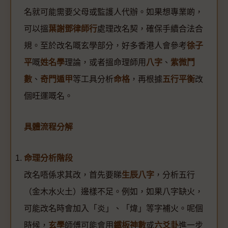
名就可能需要父母或監護人代辦。如果想專業啲，
可以搵
葉謝鄧律師行
處理改名契，確保手續合法合
規。至於改名嘅玄學部分，好多香港人會參考
徐子
平
嘅
姓名學
理論，或者搵命理師用
八字
、
紫微鬥
數
、
奇門遁甲
等工具分析
命格
，再根據
五行平衡
改
個旺運嘅名。
具體流程分解
命理分析階段
改名唔係求其改，首先要睇
生辰八字
，分析五行
（金木水火土）邊樣不足。例如，如果八字缺火，
可能改名時會加入「炎」、「煒」等字補火。呢個
時候，
玄學
師傅可能會用
鐵板神數
或
六爻卦
進一步