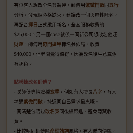
有位客人想改全名兼轉運，師傅用
紫微鬥數
同
五行
分析，發現佢命格缺火，建議改一個火屬性嘅名，
再配合
擇日
正式啟用新名，全套服務收費約
$25,000。另一個case就係一間新公司想改名催旺
財運
，師傅用
奇門遁甲
揀名兼佈局，收費
$40,000，但老闆覺得值得，因為改名後生意真係
有起色。
點樣揀改名師傅？
- 睇師傅專精邊種
玄學
，例如有人擅長
八字
，有人
精通
紫微鬥數
，揀返同自己需求最夾嘅。
- 問清楚包唔包
改名契
同後續跟進，避免隱藏收
費。
- 比較唔同師傅嘅
命理諮詢
風格，有人偏向傳統，