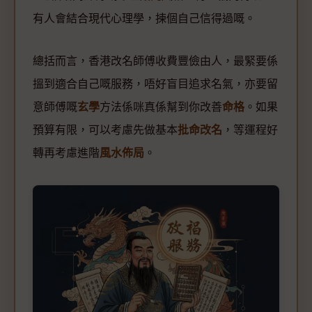
有人會結合現代心理學，揀個自己信得過嘅。
總括而言，香港改名師傅收費豐儉由人，最緊要係
搵到適合自己嘅服務，唔好盲目追求名氣，亦要留
意師傅嘅
玄學
方法係咪真係幫到你改善
命格
。如果
預算有限，可以考慮先做基本
批命改名
，等運程好
轉再考慮進階
風水佈局
。