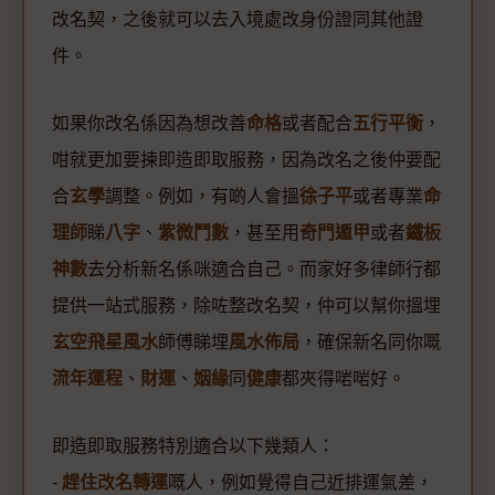
改名契，之後就可以去入境處改身份證同其他證
件。
如果你改名係因為想改善
命格
或者配合
五行平衡
，
咁就更加要揀即造即取服務，因為改名之後仲要配
合
玄學
調整。例如，有啲人會搵
徐子平
或者專業
命
理師
睇
八字
、
紫微鬥數
，甚至用
奇門遁甲
或者
鐵板
神數
去分析新名係咪適合自己。而家好多律師行都
提供一站式服務，除咗整改名契，仲可以幫你搵埋
玄空飛星風水
師傅睇埋
風水佈局
，確保新名同你嘅
流年運程
、
財運
、
姻緣
同
健康
都夾得啱啱好。
即造即取服務特別適合以下幾類人：
-
趕住改名轉運
嘅人，例如覺得自己近排運氣差，