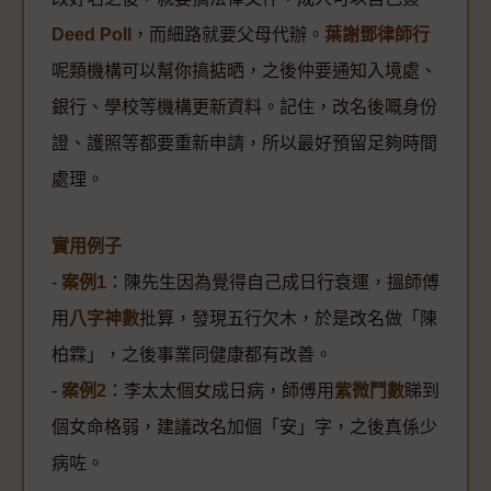
Deed Poll
，而細路就要父母代辦。
葉謝鄧律師行
呢類機構可以幫你搞掂晒，之後仲要通知入境處、
銀行、學校等機構更新資料。記住，改名後嘅身份
證、護照等都要重新申請，所以最好預留足夠時間
處理。
實用例子
-
案例1
：陳先生因為覺得自己成日行衰運，搵師傅
用
八字神數
批算，發現五行欠木，於是改名做「陳
柏霖」，之後事業同健康都有改善。
-
案例2
：李太太個女成日病，師傅用
紫微鬥數
睇到
個女命格弱，建議改名加個「安」字，之後真係少
病咗。