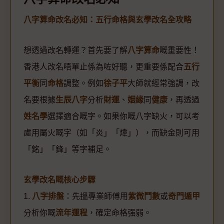
八字算命改名必知：五行命格與玄學改名全攻略
想透過改名轉運？首先要了解
八字算命
嘅重要性！
香港人改名唔單止係為咗好聽，更重要係配合
五行
平衡
同
命格
調整。例如
徐子平
大師就經常強調，改
名要根據
生辰八字
分析
財運
、
姻緣
同
健康
，再透過
姓名學
選擇適合嘅字。如果你嘅八字缺火，可以考
慮用屬火嘅字（如「炎」「煒」），而缺金則可用
「銘」「鋒」等字補足。
玄學改名嘅核心步驟
1.
八字排盤
：先搵專業師傅用
紫微鬥數
或
奇門遁甲
分析你嘅
流年運程
，確定命格强弱。