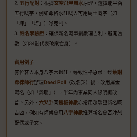
2.
五行配對
：根據
玄空飛星風水
原理，選擇能平衡
五行嘅字，例如命格水旺嘅人可用屬土嘅字（如
「坤」「培」）嚟克制。
3.
姓名學驗證
：確保新名嘅筆劃數理吉利，避開凶
數（如34劃代表破家亡身）。
實用例子
有位客人本身八字木過旺，導致性格急躁，經
葉謝
鄧律師行
辦理
Deed Poll
（改名契）後，改用屬金
嘅名（如「錦聰」），半年內事業同人緣明顯改
善。另外，
六爻卦
同
鐵板神數
亦常用嚟驗證新名嘅
吉凶，例如有師傅會用
八字神數
推算新名會否沖剋
配偶或子女。