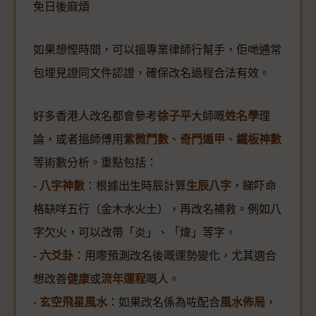
免日後麻煩
如果想慳時間，可以搵專業律師行幫手，佢哋通常
包埋見證同文件認證，確保改名過程合法有效。
好多香港人改名都會參考
徐子平
大師嘅
姓名學
理
論，或者搵師傅用
紫微鬥數
、
奇門遁甲
、
鐵板神數
等術數分析。重點包括：
-
八字神數
：根據出生時辰計算
生辰八字
，睇吓命
格缺咩五行（金木水火土），再改名補救。例如八
字欠火，可以改帶「炎」、「煒」等字。
-
六爻卦
：用嚟預測改名後嘅運勢變化，尤其適合
想改善
健康
或
流年運程
嘅人。
-
玄空飛星風水
：如果改名係為咗配合
風水佈局
，