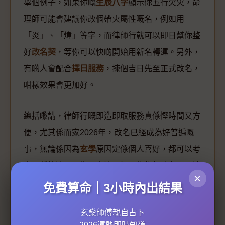
舉個例子，如果你嘅
生辰八字
顯示你五行欠火，命
理師可能會建議你改個帶火屬性嘅名，例如用
「炎」、「煒」等字，而律師行就可以即日幫你整
好
改名契
，等你可以快啲開始用新名轉運。另外，
有啲人會配合
擇日服務
，揀個吉日先至正式改名，
咁樣效果會更加好。
總括嚟講，律師行嘅即造即取服務真係慳時間又方
便，尤其係而家2026年，改名已經成為好普遍嘅
事，無論係因為
玄學
原因定係個人喜好，都可以考
慮呢種快速又可靠嘅方法。如果你都想改名，不妨
×
先搵專業
命理諮詢
，再搵律師行即日搞掂手續，咁
免費算命｜3小時內出結果
就萬無一失啦！
玄燊師傅親自占卜