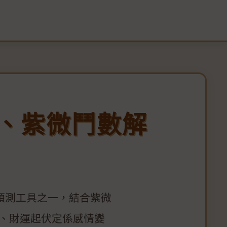
、紫微鬥數解
預測工具之一，結合紫微
、財運起伏定係感情變