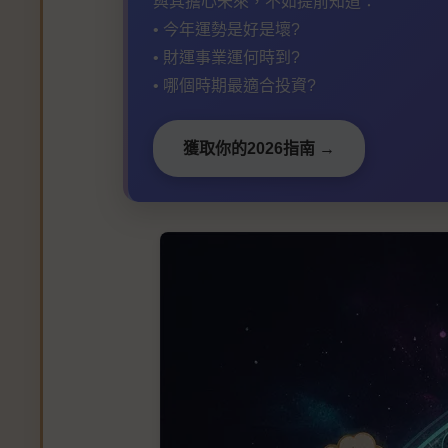
與其擔心未來，不如提前知道：
• 今年運勢是好是壞?
• 財運事業運何時到?
• 哪個時期最適合投資?
獲取你的2026指南 →