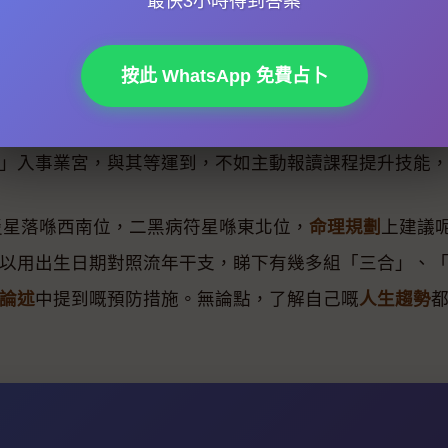
最快3小時得到答案
按此 WhatsApp 免費占卜
塔羅牌
交叉對照。地母經預測乙巳年「蠶娘喜樂」、「
士」，就暗示要堅持原有計劃或者把握新合作機會。不
」入事業宮，與其等運到，不如主動報讀課程提升技能
黃災星落喺西南位，二黑病符星喺東北位，
命理規劃
上建議
以用出生日期對照流年干支，睇下有幾多組「三合」、
論述
中提到嘅預防措施。無論點，了解自己嘅
人生趨勢