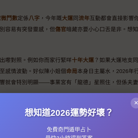
紫微鬥數
定係
八字
，今年嘅
大運
同
流年
互動都會直接影響
別容易有突發靈感，但
傷官
暗藏亦要小心口舌是非。想
出嚟對照。例如你而家行緊咩
十年大運
？如果大運地支
至感情波動。好似陳小姐個
命局
本身日主屬水，2026
響就會特別明顯——事業宮有「龍德」星照住，但係夫
想知道2026運勢好壞？
勢旺盛，如果本身
八字
火土過重嘅人（例如日主係戊土、
如日主係庚金、壬水），流年木火消耗過度，可能經常
免費奇門遁甲占卜
命盤
武曲化忌坐命，加上流年「病符」星入疾厄宮，我