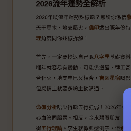
2026流年運勢全解析
2026年嘅流年運勢點樣睇？無論你係信
天干屬木、地支屬火，
偏印
透出嘅年份特
理
角度同你逐樣拆解！
首先，一定要拎返自己嘅
八字學
基礎資料
嗰年就容易有變動，可能係搬屋、轉工甚
合化火，地支申巳又相合，
吉凶星宿
嘅影
但感情上就要多啲主動溝通。
命盤分析
唔少得睇五行強弱！2026年火
心血管同腸胃。相反，金水弱嘅朋友（例
衡
五行理論
。李生就係典型例子，佢
紫微