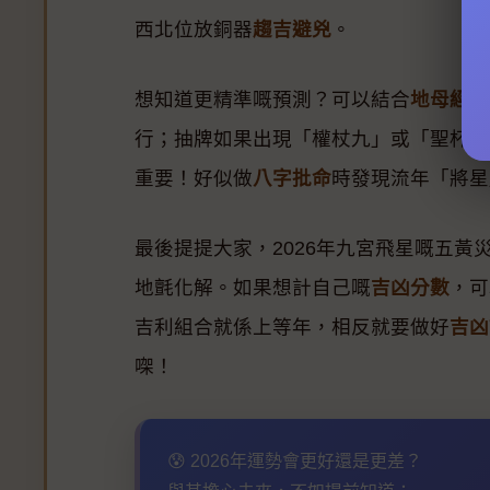
西北位放銅器
趨吉避兇
。
想知道更精準嘅預測？可以結合
地母經
同
行；抽牌如果出現「權杖九」或「聖杯騎
重要！好似做
八字批命
時發現流年「將星
最後提提大家，2026年九宮飛星嘅五
地氈化解。如果想計自己嘅
吉凶分數
，可
吉利組合就係上等年，相反就要做好
吉凶
㗎！
😰 2026年運勢會更好還是更差？