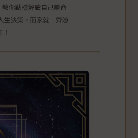
，教你點樣解讀自己嘅命
人生決策。而家就一齊瞭
年！