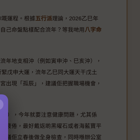
你嘅運程。根據
五行派
理論，2026乙巳年
知自己命盤點樣配合流年？等我哋用
八字命
同流年地支相沖（例如寅申沖、巳亥沖），
年行緊戊申大運，流年乙巳同大運天干戊土
妻宮出現「孤辰」，建議佢把握職場機會，
×
己土），今年就要注意健康問題，尤其係
覺得疲倦，最好戴返啲黑曜石或者海藍寶平
哋建議佢立春後做全身檢查，同時喺辦公室