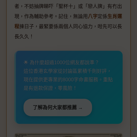
者，不妨抽牌睇吓「聖杯十」或「戀人牌」有冇出
現，作為輔助參考。記住，無論用
八字
定係
生肖運
程
揀日子，最緊要係兩個人同心協力，咁先可以長
長久久！
🌟 為什麼超過1000位網友都說準？
這位香港玄學家從討論區累積千則好評，
現在提供更專業的8000字命書服務。重點
是有退款保證，零風險！
了解為何大家都推薦 →