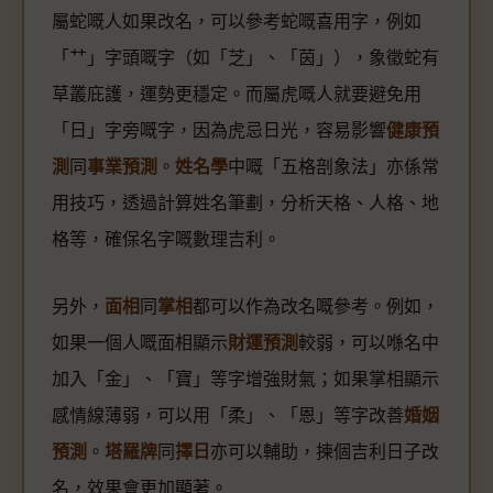
屬蛇嘅人如果改名，可以參考蛇嘅喜用字，例如
「艹」字頭嘅字（如「芝」、「茵」），象徵蛇有
草叢庇護，運勢更穩定。而屬虎嘅人就要避免用
「日」字旁嘅字，因為虎忌日光，容易影響
健康預
測
同
事業預測
。
姓名學
中嘅「五格剖象法」亦係常
用技巧，透過計算姓名筆劃，分析天格、人格、地
格等，確保名字嘅數理吉利。
另外，
面相
同
掌相
都可以作為改名嘅參考。例如，
如果一個人嘅面相顯示
財運預測
較弱，可以喺名中
加入「金」、「寶」等字增強財氣；如果掌相顯示
感情線薄弱，可以用「柔」、「恩」等字改善
婚姻
預測
。
塔羅牌
同
擇日
亦可以輔助，揀個吉利日子改
名，效果會更加顯著。