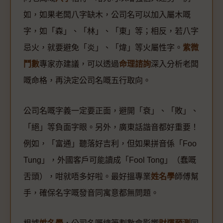
如，如果老闆八字缺木，公司名可以加入屬木嘅
字，如「森」、「林」、「東」等；相反，若八字
忌火，就要避免「炎」、「煒」等火屬性字。
紫微
鬥數
專家亦建議，可以透過
命理諮詢
深入分析老闆
嘅命格，再決定公司名嘅五行取向。
公司名嘅字義一定要正面，避開「衰」、「敗」、
「絕」等負面字眼。另外，廣東話諧音都好重要！
例如，「富通」聽落好吉利，但如果拼音係「Foo
Tung」，外國客戶可能讀成「Fool Tong」（蠢嘅
舌頭），咁就唔多好啦。最好搵專業
姓名學
師傅幫
手，確保名字嘅發音同寓意都無問題。