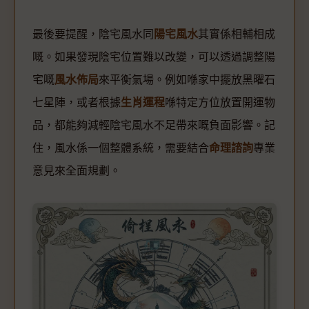
最後要提醒，陰宅風水同
陽宅風水
其實係相輔相成
嘅。如果發現陰宅位置難以改變，可以透過調整陽
宅嘅
風水佈局
來平衡氣場。例如喺家中擺放黑曜石
七星陣，或者根據
生肖運程
喺特定方位放置開運物
品，都能夠減輕陰宅風水不足帶來嘅負面影響。記
住，風水係一個整體系統，需要結合
命理諮詢
專業
意見來全面規劃。