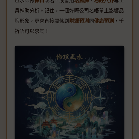
風水師做
擇日
改名，或者用
塔羅牌
、
易經八卦
等工
具輔助分析。記住，一個好嘅公司名唔單止影響品
牌形象，更會直接關係到
財運預測
同
健康預測
，千
祈唔可以求其！