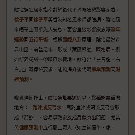
陰宅選址風水指南對於後代子孫嘅運勢影響深遠，
徐子平
同
徐子平
等香港知名風水師都強調，陰宅風
水唔單止關乎先人安息，更會直接影響家族嘅
流年
運勢
同
五行平衡
。根據
易經八卦
原理，陰宅最好背
靠山巒、前臨活水，形成「藏風聚氣」嘅格局。例
如新界粉嶺一帶嘅風水寶地，就符合「左青龍、右
白虎」嘅傳統要求，能夠提升後代嘅
事業預測
同
財
運預測
。
喺實際操作上，陰宅選址要避開以下幾種煞氣重嘅
地方： -
路沖或反弓水
：馬路直沖或河流反弓會形
成「箭煞」，容易導致家族成員健康出問題，尤其
係
健康預測
中五行屬土嘅人（如生肖屬牛、龍、