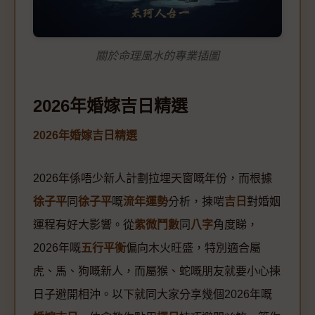
關於命理風水的專業插圖
2026年婚嫁吉日精選
2026年婚嫁吉日精選
2026年係唔少新人計劃拉埋天窗嘅年份，而根據
徐子平
同
徐子平
嘅
流年運勢
分析，揀啱
吉日
對婚姻
運程有好大影響。從
紫微鬥數
同
八字
角度睇，
2026年嘅
五行平衡
偏向木火旺盛，特別適合屬
虎、馬、狗嘅新人，而屬猴、蛇嘅朋友就要小心揀
日子避開相沖。以下就同大家分享幾個2026年嘅