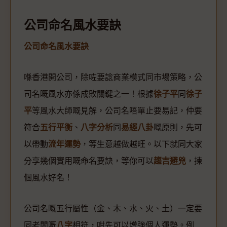
公司命名風水要訣
公司命名風水要訣
喺香港開公司，除咗要諗商業模式同市場策略，公
司名嘅風水亦係成敗關鍵之一！根據
徐子平
同
徐子
平
等風水大師嘅見解，公司名唔單止要易記，仲要
符合
五行平衡
、
八字分析
同
易經八卦
嘅原則，先可
以帶動
流年運勢
，等生意越做越旺。以下就同大家
分享幾個實用嘅命名要訣，等你可以
趨吉避兇
，揀
個風水好名！
公司名嘅五行屬性（金、木、水、火、土）一定要
同老闆嘅
八字
相符，咁先可以增強個人運勢。例