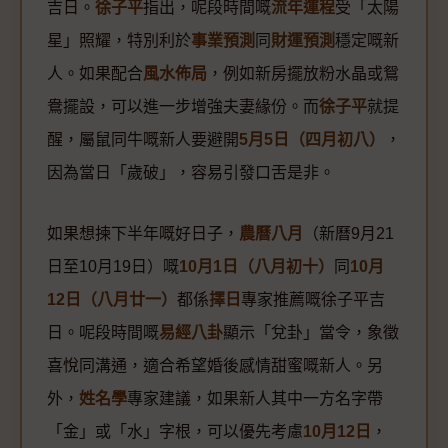
吉日。
徐子平
指出，呢段時間嘅
流年運程
受「太陽
星」照耀，特別利於
事業預測
同
財運預測
穩定嘅新
人。如果配合
風水佈局
，例如新房擺放粉水晶或鴛
鴦擺設，可以進一步增強夫妻緣份。而
徐子平
就提
醒，屬鼠同牛嘅新人要避開
5月5日（四月初八）
，
因為當日「歲破」，容易引發口舌是非。
如果想揀下半年嘅好日子，
農曆八月
（新曆9月21
日至10月19日）嘅
10月1日（八月初十）
同
10月
12日（八月廿一）
都係
擇日
專家推薦嘅徐子平吉
日。呢段時間嘅
易經八卦
顯示「兌卦」當令，象徵
喜悅同溝通，適合希望婚後感情甜蜜嘅新人。另
外，
姓名學
專家建議，如果新人其中一方名字帶
「金」或「水」字根，可以優先考慮
10月12日
，