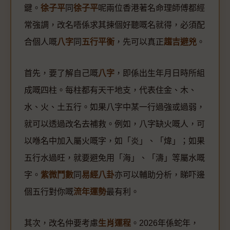
鍵。
徐子平
同
徐子平
呢兩位香港著名命理師傅都經
常強調，改名唔係求其揀個好聽嘅名就得，必須配
合個人嘅
八字
同
五行平衡
，先可以真正
趨吉避兇
。
首先，要了解自己嘅
八字
，即係出生年月日時所組
成嘅四柱。每柱都有天干地支，代表住金、木、
水、火、土五行。如果八字中某一行過強或過弱，
就可以透過改名去補救。例如，八字缺火嘅人，可
以喺名中加入屬火嘅字，如「炎」、「煒」；如果
五行水過旺，就要避免用「海」、「濤」等屬水嘅
字。
紫微鬥數
同
易經八卦
亦可以輔助分析，睇吓邊
個五行對你嘅
流年運勢
最有利。
其次，改名仲要考慮
生肖運程
。2026年係蛇年，