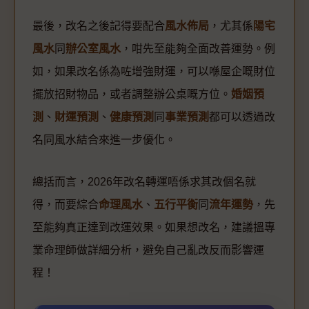
最後，改名之後記得要配合
風水佈局
，尤其係
陽宅
風水
同
辦公室風水
，咁先至能夠全面改善運勢。例
如，如果改名係為咗增強財運，可以喺屋企嘅財位
擺放招財物品，或者調整辦公桌嘅方位。
婚姻預
測
、
財運預測
、
健康預測
同
事業預測
都可以透過改
名同風水結合來進一步優化。
總括而言，2026年改名轉運唔係求其改個名就
得，而要綜合
命理風水
、
五行平衡
同
流年運勢
，先
至能夠真正達到改運效果。如果想改名，建議搵專
業命理師做詳細分析，避免自己亂改反而影響運
程！