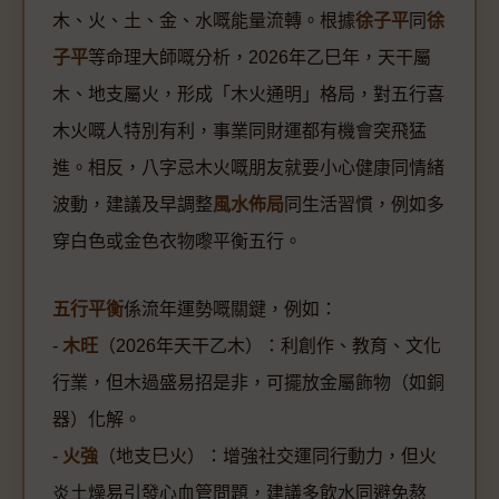
木、火、土、金、水嘅能量流轉。根據
徐子平
同
徐
子平
等命理大師嘅分析，2026年乙巳年，天干屬
木、地支屬火，形成「木火通明」格局，對五行喜
木火嘅人特別有利，事業同財運都有機會突飛猛
進。相反，八字忌木火嘅朋友就要小心健康同情緒
波動，建議及早調整
風水佈局
同生活習慣，例如多
穿白色或金色衣物嚟平衡五行。
五行平衡
係流年運勢嘅關鍵，例如：
-
木旺
（2026年天干乙木）：利創作、教育、文化
行業，但木過盛易招是非，可擺放金屬飾物（如銅
器）化解。
-
火強
（地支巳火）：增強社交運同行動力，但火
炎土燥易引發心血管問題，建議多飲水同避免熬