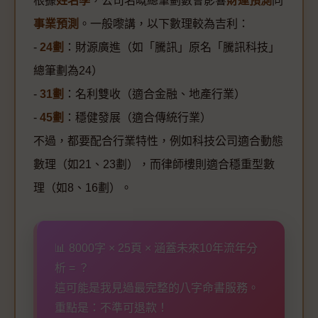
根據
姓名學
，公司名嘅總筆劃數會影響
財運預測
同
事業預測
。一般嚟講，以下數理較為吉利：
-
24劃
：財源廣進（如「騰訊」原名「騰訊科技」
總筆劃為24）
-
31劃
：名利雙收（適合金融、地產行業）
-
45劃
：穩健發展（適合傳統行業）
不過，都要配合行業特性，例如科技公司適合動態
數理（如21、23劃），而律師樓則適合穩重型數
理（如8、16劃）。
📊 8000字 × 25頁 × 涵蓋未來10年流年分
析 = ？
這可能是我見過最完整的八字命書服務。
重點是：不準可退款！