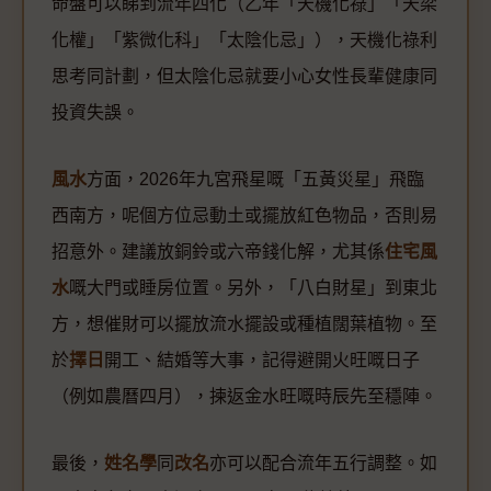
命盤可以睇到流年四化（乙年「天機化祿」「天梁
化權」「紫微化科」「太陰化忌」），天機化祿利
思考同計劃，但太陰化忌就要小心女性長輩健康同
投資失誤。
風水
方面，2026年九宮飛星嘅「五黃災星」飛臨
西南方，呢個方位忌動土或擺放紅色物品，否則易
招意外。建議放銅鈴或六帝錢化解，尤其係
住宅風
水
嘅大門或睡房位置。另外，「八白財星」到東北
方，想催財可以擺放流水擺設或種植闊葉植物。至
於
擇日
開工、結婚等大事，記得避開火旺嘅日子
（例如農曆四月），揀返金水旺嘅時辰先至穩陣。
最後，
姓名學
同
改名
亦可以配合流年五行調整。如