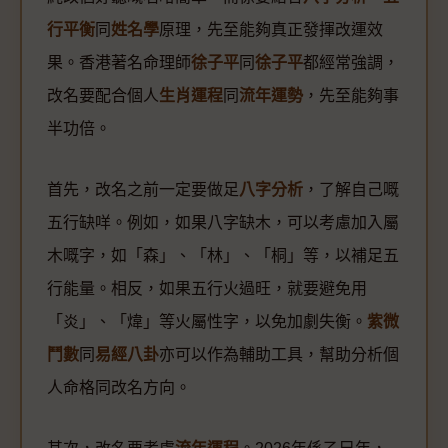
行平衡
同
姓名學
原理，先至能夠真正發揮改運效
果。香港著名命理師
徐子平
同
徐子平
都經常強調，
改名要配合個人
生肖運程
同
流年運勢
，先至能夠事
半功倍。
首先，改名之前一定要做足
八字分析
，了解自己嘅
五行缺咩。例如，如果八字缺木，可以考慮加入屬
木嘅字，如「森」、「林」、「桐」等，以補足五
行能量。相反，如果五行火過旺，就要避免用
「炎」、「煒」等火屬性字，以免加劇失衡。
紫微
鬥數
同
易經八卦
亦可以作為輔助工具，幫助分析個
人命格同改名方向。