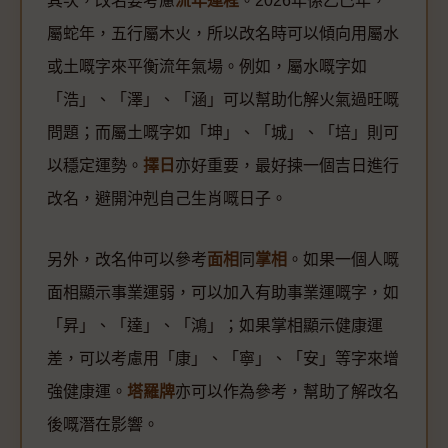
其次，改名要考慮
流年運程
。2026年係乙巳年，
屬蛇年，五行屬木火，所以改名時可以傾向用屬水
或土嘅字來平衡流年氣場。例如，屬水嘅字如
「浩」、「澤」、「涵」可以幫助化解火氣過旺嘅
問題；而屬土嘅字如「坤」、「城」、「培」則可
以穩定運勢。
擇日
亦好重要，最好揀一個吉日進行
改名，避開沖剋自己生肖嘅日子。
另外，改名仲可以參考
面相
同
掌相
。如果一個人嘅
面相顯示事業運弱，可以加入有助事業運嘅字，如
「昇」、「達」、「鴻」；如果掌相顯示健康運
差，可以考慮用「康」、「寧」、「安」等字來增
強健康運。
塔羅牌
亦可以作為參考，幫助了解改名
後嘅潛在影響。