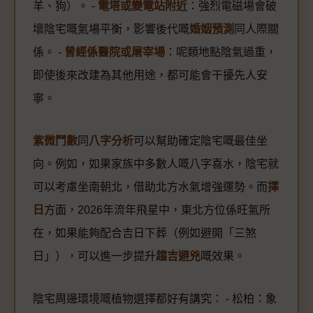
羊、狗）。 -
電塔或變電站附近
：強烈電磁場會破
壞陰宅嘅氣場平衡，影響後代嘅
婚姻預測
同人際關
係。 -
曾經係醫院或屠宰場
：呢類地點陰氣過重，
即使後來改建為其他用途，都可能會干擾先人安
寧。
紫微鬥數
同
八字分析
可以幫助確定陰宅嘅最佳坐
向。例如，如果家族中多數人嘅八字喜水，陰宅就
可以考慮坐南朝北，借助北方水氣增強運勢。而
擇
日
方面，2026年流年飛星中，東北方位係旺氣所
在，如果能夠配合吉日下葬（例如避開「三煞
日」），可以進一步提升
趨吉避兇
嘅效果。
陰宅周邊環境嘅植物選擇都好有講究： - 松柏：象