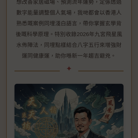
想改善家居磁場、預測流年運勢，定係透過
數字能量調整個人氣場，我哋都會以香港人
熟悉嘅案例同埋淺白語言，帶你掌握玄學背
後嘅科學原理。特別收錄2026年九宮飛星風
水佈陣法，同埋點樣結合八字五行來增強財
運同健康運，助你喺新一年趨吉避兇。