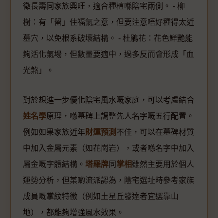
徵長壽同家族興旺，適合種植喺陰宅兩側。 - 柳
樹：有「留」住福氣之意，但要注意唔好種得太近
墓穴，以免根系破壞結構。 - 杜鵑花：花色鮮艷能
夠活化氣場，但數量要適中，過多反而會形成「血
光煞」。
對於想進一步優化陰宅風水嘅家庭，可以考慮結合
姓名學
原理，喺墓碑上調整先人名字嘅五行配置。
例如如果家族近年
財運預測
不佳，可以在墓碑材質
中加入金屬元素（如花崗岩），或者喺名字中加入
屬金嘅字體結構。
塔羅牌
同
掌相
雖然主要用於個人
運勢分析，但某啲流派認為，陰宅選址時參考家族
成員嘅掌紋特徵（例如土星丘發達者宜選靠山
地），都能夠增強風水效果。