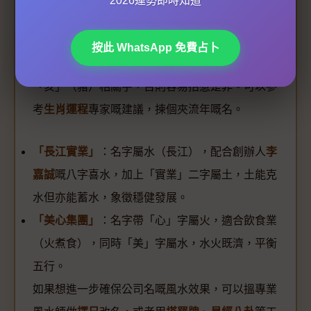
2026運勢即時知道
每年
流年運程
都會影響行業運勢，2026年係蛇
年，屬蛇、豬、虎嘅老闆要特別小心公司名沖剋。
按此 WhatsApp 免費占卜
例如，屬蛇嘅人2026年犯太歲，公司名最好避免
「亥」（豬）相關字，否則容易招惹是非。可以參
考
生肖運程
專家嘅建議，揀個夾流年嘅名。
「長江實業」
：名字屬水（長江），配合創辦人
李
嘉誠
嘅八字喜水，加上「實業」二字屬土，土能克
水但亦能蓄水，象徵穩健發展。
「美心集團」
：名字帶「心」字屬火，適合飲食業
（火煮食），同時「美」字屬水，水火既濟，平衡
五行。
如果想進一步確保公司名嘅風水效果，可以搵專業