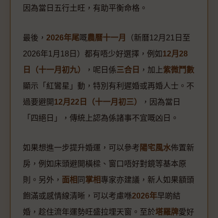
因為當日五行土旺，有助平衡命格。
最後，
2026年尾
嘅
農曆十一月
（新曆12月21日至
2026年1月18日）都有唔少好選擇，例如
12月28
日（十一月初九）
，呢日係
三合日
，加上
紫微鬥數
顯示「紅鸞星」動，特別有利遲婚或再婚人士。不
過要避開
12月22日（十一月初三）
，因為當日
「四絕日」，傳統上認為係諸事不宜嘅凶日。
如果想進一步提升婚運，可以參考
陽宅風水
佈置新
房，例如床頭避開橫樑、窗口唔好對鏡等基本原
則。另外，
面相
同
掌相
專家亦建議，新人如果額頭
飽滿或感情線清晰，可以考慮喺
2026年
早啲結
婚，趁住流年運勢旺盛拉埋天窗。至於
塔羅牌
愛好