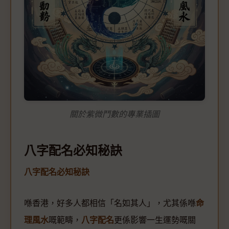
關於紫微鬥數的專業插圖
八字配名必知秘訣
八字配名必知秘訣
喺香港，好多人都相信「名如其人」，尤其係喺
命
理風水
嘅範疇，
八字配名
更係影響一生運勢嘅關