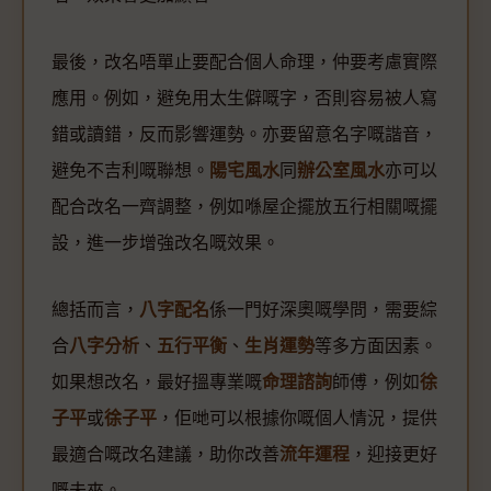
最後，改名唔單止要配合個人命理，仲要考慮實際
應用。例如，避免用太生僻嘅字，否則容易被人寫
錯或讀錯，反而影響運勢。亦要留意名字嘅諧音，
避免不吉利嘅聯想。
陽宅風水
同
辦公室風水
亦可以
配合改名一齊調整，例如喺屋企擺放五行相關嘅擺
設，進一步增強改名嘅效果。
總括而言，
八字配名
係一門好深奧嘅學問，需要綜
合
八字分析
、
五行平衡
、
生肖運勢
等多方面因素。
如果想改名，最好搵專業嘅
命理諮詢
師傅，例如
徐
子平
或
徐子平
，佢哋可以根據你嘅個人情況，提供
最適合嘅改名建議，助你改善
流年運程
，迎接更好
嘅未來。