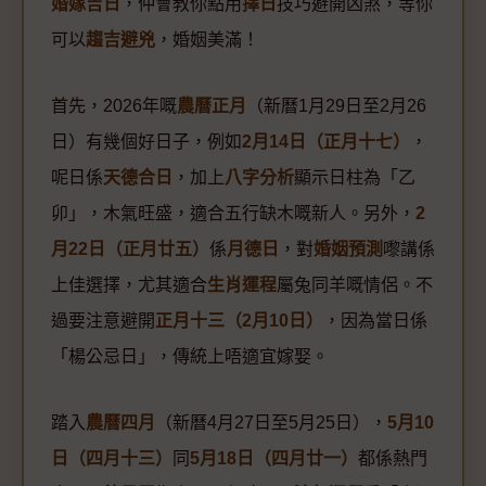
婚嫁吉日
，仲會教你點用
擇日
技巧避開凶煞，等你
可以
趨吉避兇
，婚姻美滿！
首先，2026年嘅
農曆正月
（新曆1月29日至2月26
日）有幾個好日子，例如
2月14日（正月十七）
，
呢日係
天德合日
，加上
八字分析
顯示日柱為「乙
卯」，木氣旺盛，適合五行缺木嘅新人。另外，
2
月22日（正月廿五）
係
月德日
，對
婚姻預測
嚟講係
上佳選擇，尤其適合
生肖運程
屬兔同羊嘅情侶。不
過要注意避開
正月十三（2月10日）
，因為當日係
「楊公忌日」，傳統上唔適宜嫁娶。
踏入
農曆四月
（新曆4月27日至5月25日），
5月10
日（四月十三）
同
5月18日（四月廿一）
都係熱門