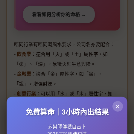
看看如何分析你的命格 →
唔同行業有唔同嘅風水要求，公司名亦要配合：
-
飲食業
：適合用「火」或「土」屬性字，如
「燊」、「煌」，象徵火旺生意興隆。
-
金融業
：適合「金」屬性字，如「鑫」、
「銳」，增強財運。
-
創意行業
：可以用「水」或「木」屬性字，如
「泓」、「創」，促進靈感流動。
×
免費算命｜3小時內出結果
如果公司嘅
辦公室風水
本身屬「陽宅風水」吉位，
再配合一個好名，效果更加顯著！
玄燊師傅親自占卜